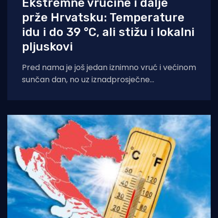
Ekstremne vrućine i dalje
prže Hrvatsku: Temperature
idu i do 39 °C, ali stižu i lokalni
pljuskovi
Pred nama je još jedan iznimno vruć i većinom
sunčan dan, no uz iznadprosječne
temperature stižu i povremene nestabilnosti
u