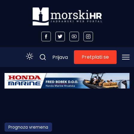
Pretplati se
Prijava
Početna
Morski plus
Morski TV
Obala
Prognoza vremena
Otoci