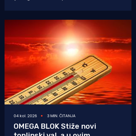
iznimno vruće vrijeme diljem zemlje, napose
na Jadranu
04 kol. 2026
3 MIN. ČITANJA
OMEGA BLOK Stiže novi
toplinski val, a u ovim