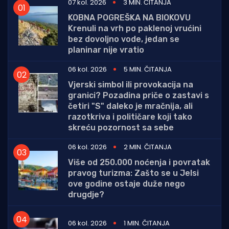
07 kol. 2026
3 MIN. ČITANJA
KOBNA POGREŠKA NA BIOKOVU
Krenuli na vrh po paklenoj vrućini
bez dovoljno vode, jedan se
planinar nije vratio
06 kol. 2026
5 MIN. ČITANJA
Vjerski simbol ili provokacija na
granici? Pozadina priče o zastavi s
četiri "S" daleko je mračnija, ali
razotkriva i političare koji tako
skreću pozornost sa sebe
06 kol. 2026
2 MIN. ČITANJA
Više od 250.000 noćenja i povratak
pravog turizma: Zašto se u Jelsi
ove godine ostaje duže nego
drugdje?
06 kol. 2026
1 MIN. ČITANJA