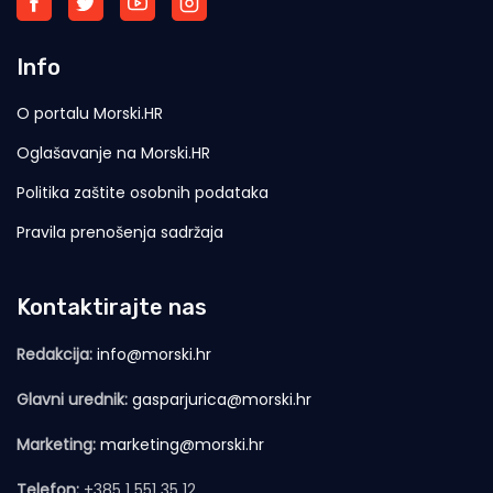
Info
O portalu Morski.HR
Oglašavanje na Morski.HR
Politika zaštite osobnih podataka
Pravila prenošenja sadržaja
Kontaktirajte nas
Redakcija:
info@morski.hr
Glavni urednik:
gasparjurica@morski.hr
Marketing:
marketing@morski.hr
Telefon:
+385 1 551 35 12