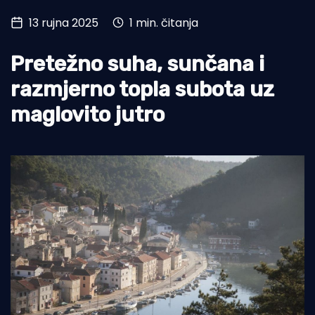
13 rujna 2025
1 min. čitanja
Turizam i nautika
Pomorstvo
Pretežno suha, sunčana i
Ribolov
razmjerno topla subota uz
maglovito jutro
Ekologija
Tradicija i kultura