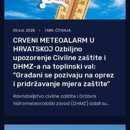
05 kol. 2026
1 MIN. ČITANJA
CRVENI METEOALARM U
HRVATSKOJ Ozbiljno
upozorenje Civilne zaštite i
DHMZ-a na toplinski val:
"Građani se pozivaju na oprez
i pridržavanje mjera zaštite"
Ravnateljstvo civilne zaštite i Državni
hidrometeorološki zavod (DHMZ) izdali su
upozorenje na toplinski val koji će danas i
sutra zahvatiti