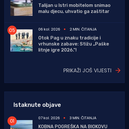
Talijan u Istri mobitelom snimao
malu djecu, uhvatio ga zaštitar
06 kol. 2026
2 MIN. ČITANJA
Otok Pag u znaku tradicije i
vrhunske zabave: Stižu „Paške
litnje igre 2026.”!
PRIKAŽI JOŠ VIJESTI
Istaknute objave
07 kol. 2026
3 MIN. ČITANJA
KOBNA POGREŠKA NA BIOKOVU