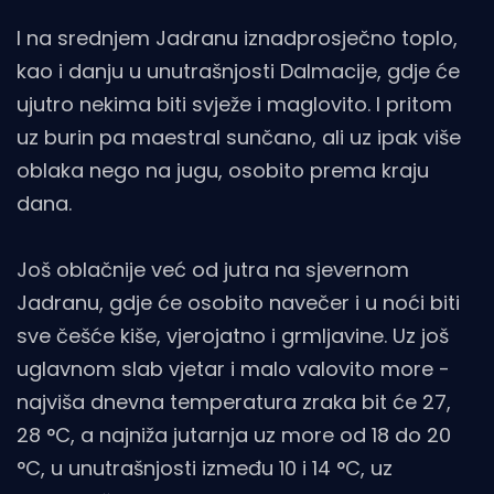
I na srednjem Jadranu iznadprosječno toplo,
kao i danju u unutrašnjosti Dalmacije, gdje će
ujutro nekima biti svježe i maglovito. I pritom
uz burin pa maestral sunčano, ali uz ipak više
oblaka nego na jugu, osobito prema kraju
dana.
Još oblačnije već od jutra na sjevernom
Jadranu, gdje će osobito navečer i u noći biti
sve češće kiše, vjerojatno i grmljavine. Uz još
uglavnom slab vjetar i malo valovito more -
najviša dnevna temperatura zraka bit će 27,
28 °C, a najniža jutarnja uz more od 18 do 20
°C, u unutrašnjosti između 10 i 14 °C, uz