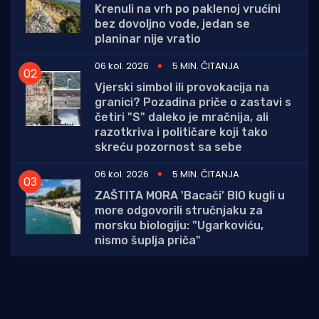
Krenuli na vrh po paklenoj vrućini
bez dovoljno vode, jedan se
planinar nije vratio
06 kol. 2026
5 MIN. ČITANJA
Vjerski simbol ili provokacija na
granici? Pozadina priče o zastavi s
četiri "S" daleko je mračnija, ali
razotkriva i političare koji tako
skreću pozornost sa sebe
06 kol. 2026
5 MIN. ČITANJA
ZAŠTITA MORA 'Bacači' BIO kugli u
more odgovorili stručnjaku za
morsku biologiju: "Ugarkoviću,
nismo šuplja priča"