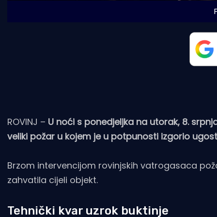
ROVINJ –
U noći s ponedjeljka na utorak, 8. srpnj
veliki požar u kojem je u potpunosti izgorio ugosti
Brzom intervencijom rovinjskih vatrogasaca požar j
zahvatila cijeli objekt.
Tehnički kvar uzrok buktinje