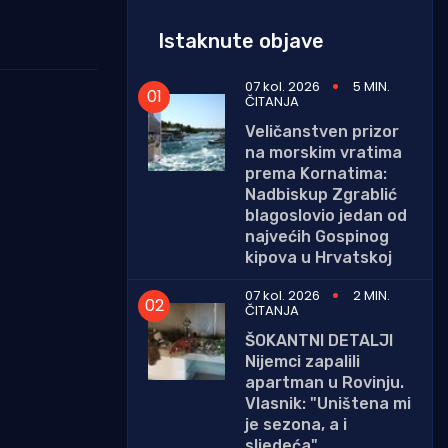
Istaknute objave
07 kol. 2026
5 MIN.
ČITANJA
Veličanstven prizor
na morskim vratima
prema Kornatima:
Nadbiskup Zgrablić
blagoslovio jedan od
najvećih Gospinog
kipova u Hrvatskoj
07 kol. 2026
2 MIN.
ČITANJA
ŠOKANTNI DETALJI
Nijemci zapalili
apartman u Rovinju.
Vlasnik: "Uništena mi
je sezona, a i
sljedeća"