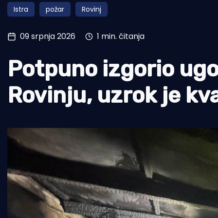
Istra
požar
Rovinj
Pomorstvo
Ribolov
09 srpnja 2026
1 min. čitanja
Ekologija
Potpuno izgorio ugos
Tradicija i kultura
Rovinju, uzrok je k