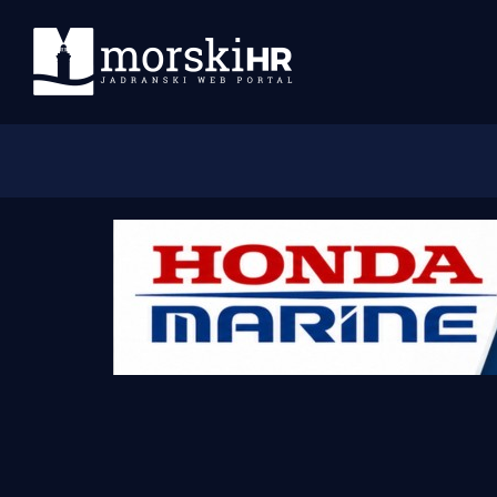
Početna
Morski plus
Morski TV
Obala
Otoci
Turizam i nautika