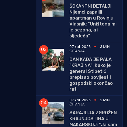
ŠOKANTNI DETALJI
Nijemci zapalili
apartman u Rovinju.
Vlasnik: "Uništena mi
je sezona, a i
sljedeća"
07 kol. 2026
3 MIN.
ČITANJA
DAN KADA JE PALA
"KRAJINA": Kako je
general Stipetić
prepisao povijest i
gospodski okončao
rat
07 kol. 2026
2 MIN.
ČITANJA
SARAJLIJA ZGROŽEN
KRAJNJOSTIMA U
MAKARSKOJ: "Ja sam