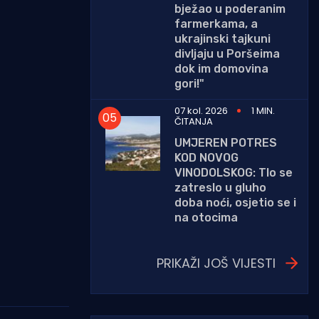
bježao u poderanim
farmerkama, a
ukrajinski tajkuni
divljaju u Poršeima
dok im domovina
gori!"
07 kol. 2026
1 MIN.
ČITANJA
UMJEREN POTRES
KOD NOVOG
VINODOLSKOG: Tlo se
zatreslo u gluho
doba noći, osjetio se i
na otocima
PRIKAŽI JOŠ VIJESTI