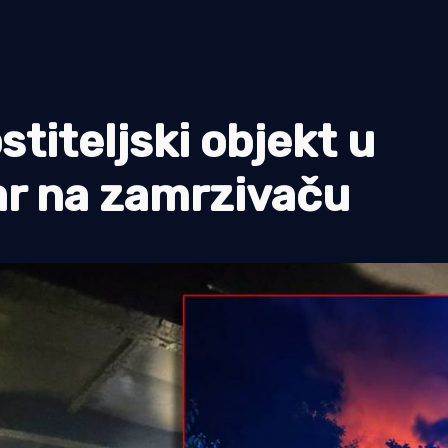
titeljski objekt u
var na zamrzivaču