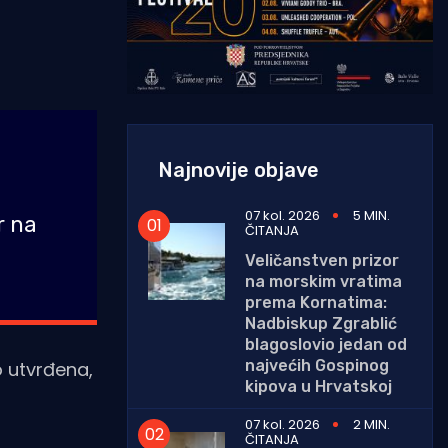
,
Najnovije objave
07 kol. 2026
5 MIN.
r na
ČITANJA
Veličanstven prizor
na morskim vratima
prema Kornatima:
Nadbiskup Zgrablić
blagoslovio jedan od
najvećih Gospinog
o utvrđena,
kipova u Hrvatskoj
07 kol. 2026
2 MIN.
ČITANJA