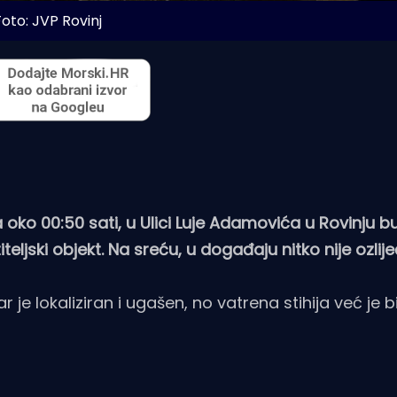
Foto: JVP Rovinj
a oko 00:50 sati, u Ulici Luje Adamovića u Rovinju b
teljski objekt. Na sreću, u događaju nitko nije ozlij
e lokaliziran i ugašen, no vatrena stihija već je b