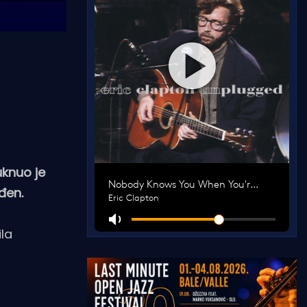
uknuo je
eđen.
ila