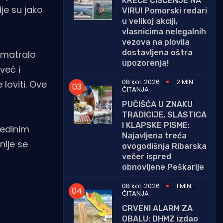
KREĆE ČIŠĆENJE NA
dje su jako
VIRU! Pomorski redari
u velikoj akciji,
vlasnicima nelegalnih
vezova na plovila
dostavljena oštra
smatralo
upozorenja!
već i
08 kol. 2026
2 MIN.
loviti. Ove
ČITANJA
PUČIŠĆA U ZNAKU
TRADICIJE, SLASTICA
I KLAPSKE PISME:
jedinim
Najavljena treća
nije se
ovogodišnja Ribarska
večer ispred
obnovljene Peškarije
08 kol. 2026
1 MIN.
ČITANJA
CRVENI ALARM ZA
OBALU: DHMZ izdao