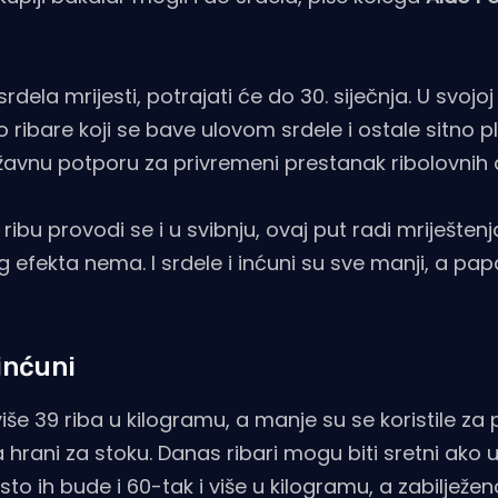
ela mrijesti, potrajati će do 30. siječnja. U svojoj
ribare koji se bave ulovom srdele i ostale sitno p
avnu potporu za privremeni prestanak ribolovnih a
ibu provodi se i u svibnju, ovaj put radi mriještenj
efekta nema. I srdele i inćuni su sve manji, a papa
 inćuni
iše 39 riba u kilogramu, a manje su se koristile za
 hrani za stoku. Danas ribari mogu biti sretni ako 
o ih bude i 60-tak i više u kilogramu, a zabilježeno