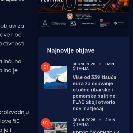
 objavi za
lave ribe
ktivnosti.
Najnovije objave
a inćuna.
08 kol. 2026
1 MIN.
ČITANJA
lina je
Više od 339 tisuća
eura za očuvanje
otočne ribarske i
pomorske baštine:
FLAG Škoji otvorio
novi natječaj
 proizvodnju
08 kol. 2026
2 MIN.
ulove 50
ČITANJA
 je i