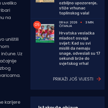
 uveliko
ozbiljno upozorenje,
stiže vrhunac
ibari
toplinskog vala!
unu na
08 kol. 2026
3 MIN.
ČITANJA
Hrvatska veslačka
mladost osvaja
o uništili
svijet: Kad su svi
činom
mislili da nemaju
 inćune. Uz
snage, odveslali su 17
sekundi brže do
ačajnije
svjetskog vrha!
 zbog
livaricama.
PRIKAŽI JOŠ VIJESTI
e karijere
Istaknute objave