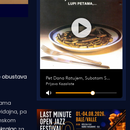
će obustava
ežama
viđajna, pa
anskom
okrajac
za