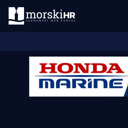
Početna
Morski plus
Morski TV
Obala
Otoci
Turizam i nautika