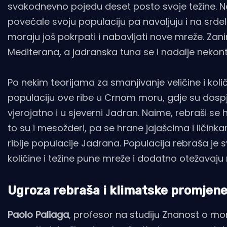
svakodnevno pojedu deset posto svoje težine. Na
povećale svoju populaciju pa navaljuju i na srde
moraju još pokrpati i nabavljati nove mreže. Zanim
Mediterana, a jadranska tuna se i nadalje nekont
Po nekim teorijama za smanjivanje veličine i količine
populaciju ove ribe u Crnom moru, gdje su dospj
vjerojatno i u sjeverni Jadran. Naime, rebraši s
to su i mesožderi, pa se hrane jajašcima i ličink
riblje populacije Jadrana. Populacija rebraša je
količine i težine pune mreže i dodatno otežavaju
Ugroza rebraša i klimatske promjen
Paolo Paliaga
, profesor na studiju Znanost o mor