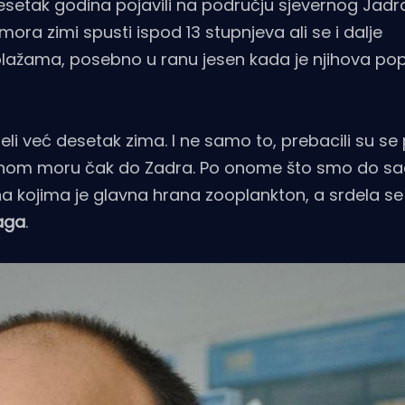
desetak godina pojavili na području sjevernog Jad
ra zimi spusti ispod 13 stupnjeva ali se i dalje
plažama, posebno u ranu jesen kada je njihova pop
eli već desetak zima. I ne samo to, prebacili su se
lnom moru čak do Zadra. Po onome što smo do sada
na kojima je glavna hrana zooplankton, a srdela se 
iaga
.