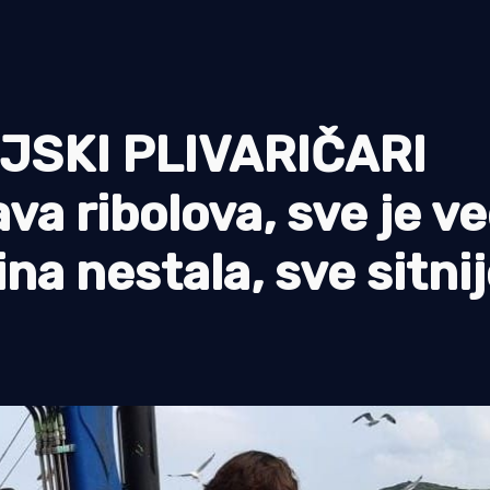
JSKI PLIVARIČARI
va ribolova, sve je v
na nestala, sve sitni