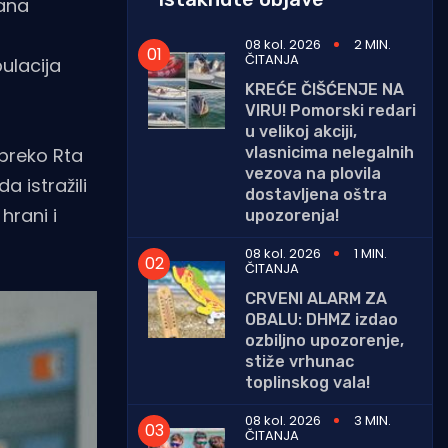
rana
08 kol. 2026
2 MIN.
ČITANJA
ulacija
KREĆE ČIŠĆENJE NA
VIRU! Pomorski redari
u velikoj akciji,
vlasnicima nelegalnih
 preko Rta
vezova na plovila
 istražili
dostavljena oštra
hrani i
upozorenja!
08 kol. 2026
1 MIN.
ČITANJA
CRVENI ALARM ZA
OBALU: DHMZ izdao
ozbiljno upozorenje,
stiže vrhunac
toplinskog vala!
08 kol. 2026
3 MIN.
ČITANJA