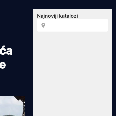
eća
je