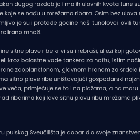
kon dugog razdoblja i malih ulovnih kvota tune su
le koje se nađu u mrežama ribara. Osim bez ulova r
ljivo je su i protekle godine naši tunolovci lovili t
rolirano množi.
 sitne plave ribe krivi su i rebraši, uljezi koji gotov
eli kroz balastne vode tankera za naftu, istim na
e hrane zooplanktonom, glavnom hranom za srdele i
ama sitno plave ribe uništavajući gospodarski najzn
 sve veća, primjećuje se to i na plažama, a na moru
 rad ribarima koji love sitnu plavu ribu mrežama p
e
u pulskog Sveučilišta je dobar dio svoje znanstven