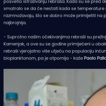
posvetio istraživanju rebraša. Kada su se pred 
smatralo se da će nestati kada se temperature mo
razmnožavaju, što se dobro može primijetiti na 
najbrojnija.
- Suprotno našim očekivanjima rebraši su preživj
Kamenjak, a ove su se godine primijećeni u oba
rebraši vjerojatno više utječu na populaciju inću
bioplanktonom, pa je otpornija - kaže
Paolo Pal