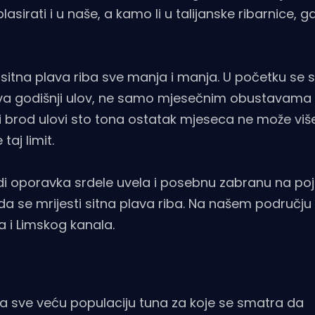
plasirati i u naše, a kamo li u talijanske ribarnice, g
sitna plava riba sve manja i manja. U početku se 
va godišnji ulov, ne samo mjesečnim obustavama 
rod ulovi sto tona ostatak mjeseca ne može više 
taj limit.
adi oporavka srdele uvela i posebnu zabranu na po
 se mrijesti sitna plava riba. Na našem području 
ja i Limskog kanala.
na sve veću populaciju tuna za koje se smatra da