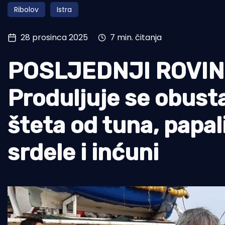
Ribolov
Istra
Pomorstvo
Ribolov
28 prosinca 2025
7 min. čitanja
Ekologija
POSLJEDNJI ROVIN
Tradicija i kultura
Produljuje se obusta
šteta od tuna, papali
srdele i inćuni