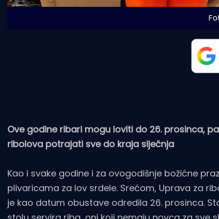
Fo
Ove godine ribari mogu loviti do 26. prosinca, p
ribolova potrajati sve do kraja siječnja
Kao i svake godine i za ovogodišnje božićne pr
plivaricama za lov srdele. Srećom, Uprava za riba
je kao datum obustave odredila 26. prosinca. 
stolu servira riba, oni koji nemaju novca za sve s