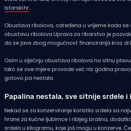
Istarski.hr
.
Obustava ribolova, određena u vrijeme kada se srd
obustavu ribolova Uprava za ribarstvo je pozvalo 
da se jave zbog mogućnost financiranja kroz drž
Osim u siječnju obustava ribolova na sitnu plavu r
Iako se ove mjere provode već niz godina pravog 
gotovo pa nestala.
Papalina nestala, sve sitnije srdele i
Nekad se za konzerviranje koristila srdela sa najv
hrane za kućne ljubimce i ribljeg brašna, dodatka
srdela u kilogramu, koje još mogu u konzerve. Čest