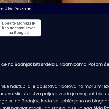
to: Aldo Pokrajac
a će na Badnjak biti srdela u ribarnicama. Potom 
aznike nastupila je obustava ribolova na moru mr
rstvo Ministarstva poljoprivrede je ovaj put bila u
Stoga su na Badnjak, kada se uobičajeno na blagd
kuplji bakalar mogli i do srdela, piše kolega
Aldo P