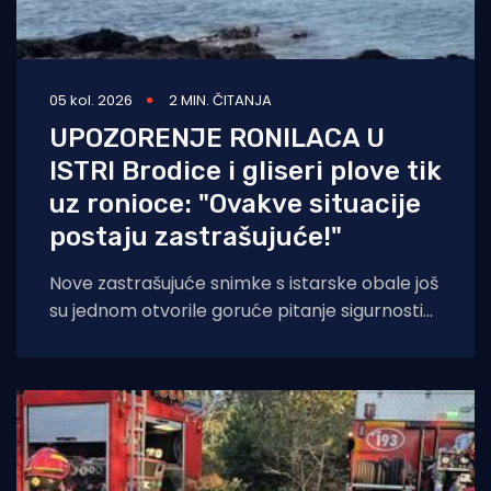
05 kol. 2026
2 MIN. ČITANJA
UPOZORENJE RONILACA U
ISTRI Brodice i gliseri plove tik
uz ronioce: "Ovakve situacije
postaju zastrašujuće!"
Nove zastrašujuće snimke s istarske obale još
su jednom otvorile goruće pitanje sigurnosti
na moru tijekom ljetnih mjeseci. Naime, duž