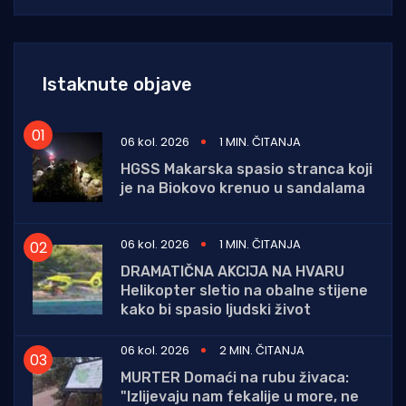
Istaknute objave
06 kol. 2026
1 MIN. ČITANJA
HGSS Makarska spasio stranca koji
je na Biokovo krenuo u sandalama
06 kol. 2026
1 MIN. ČITANJA
DRAMATIČNA AKCIJA NA HVARU
Helikopter sletio na obalne stijene
kako bi spasio ljudski život
06 kol. 2026
2 MIN. ČITANJA
MURTER Domaći na rubu živaca:
"Izlijevaju nam fekalije u more, ne