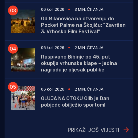
06 kol. 2026
3 MIN. ČITANJA
Od Milanovića na otvorenju do
Pocket Palme na Škojiću: "Završen
3. Vrboska Film Festival"
06 kol. 2026
2 MIN. ČITANJA
Raspivano Bibinje po 45. put
okuplja vrhunske klape – jedina
nagrada je pljesak publike
06 kol. 2026
2 MIN. ČITANJA
OLUJA NA OTOKU Olib je Dan
pobjede obilježio sportom!
PRIKAŽI JOŠ VIJESTI