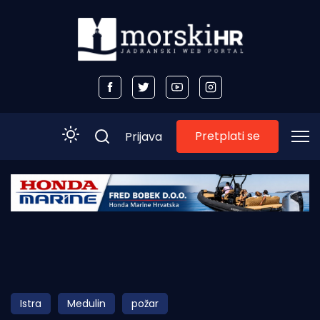
Pretplati se
Prijava
Početna
Morski plus
Morski TV
Obala
Istra
Medulin
požar
Otoci