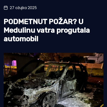
27 ožujka 2025
Turizam i nautika
Pomorstvo
PODMETNUT POŽAR? U
Ribolov
Medulinu vatra progutala
automobil
Ekologija
Tradicija i kultura