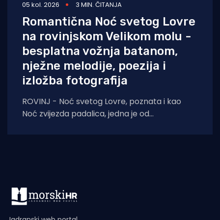
05 kol. 2026
3 MIN. ČITANJA
Romantična Noć svetog Lovre
na rovinjskom Velikom molu -
besplatna vožnja batanom,
nježne melodije, poezija i
izložba fotografija
ROVINJ - Noć svetog Lovre, poznata i kao
Noć zvijezda padalica, jedna je od
najromantičnijih ljetnih večeri. Prema predaji,
upravo te
Jadranski web portal