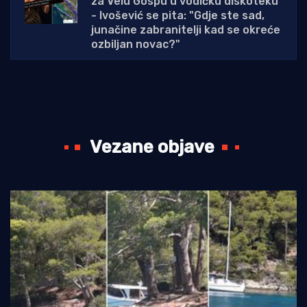
za Velu Gospu u vodičku diskoteku
- Ivošević se pita: "Gdje ste sad,
junačine zabranitelji kad se okreće
ozbiljan novac?"
Vezane objave