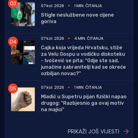
07 kol. 2026
1 MIN. ČITANJA
Stigle neslužbene nove cijene
goriva
07 kol. 2026
4 MIN. ČITANJA
Cajka koja vrijeđa Hrvatsku, stiže
za Velu Gospu u vodičku diskoteku
- Ivošević se pita: "Gdje ste sad,
junačine zabranitelji kad se okreće
ozbiljan novac?"
07 kol. 2026
1 MIN. ČITANJA
Mladić u Supetru pijan fizički napao
drugog: "Razbjesnio ga ovaj motiv
na majici"
PRIKAŽI JOŠ VIJESTI