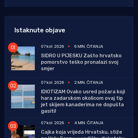
Istaknute objave
07 kol. 2026
6 MIN. ČITANJA
SIDRO U PIJESKU Zašto hrvatsko
pomorstvo teško pronalazi svoj
smjer
07 kol. 2026
2 MIN. ČITANJA
IDIOTIZAM Ovako usred požara koji
hara zadarskom okolicom ovaj tip
jet skijem kanaderima ne dopušta
gasiti!
07 kol. 2026
4 MIN. ČITANJA
Cajka koja vrijeđa Hrvatsku, stiže