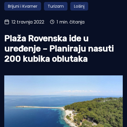
Brijuni i Kvarner
Turizam
Lošinj
Turizam i nautika
Pomorstvo
12 travnja 2022
1 min. čitanja
Ribolov
Plaža Rovenska ide u
Ekologija
uređenje – Planiraju nasuti
Tradicija i kultura
200 kubika oblutaka