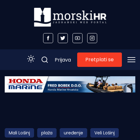
Pretplati se
Prijava
Početna
Morski plus
Morski TV
Obala
Mali Lošinj
plaža
uređenje
Veli Lošinj
Otoci