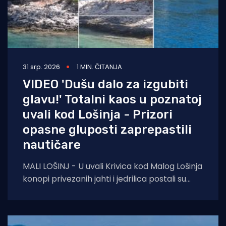
31 srp. 2026
1 MIN. ČITANJA
VIDEO 'Dušu dalo za izgubiti
glavu!' Totalni kaos u poznatoj
uvali kod Lošinja - Prizori
opasne gluposti zaprepastili
nautičare
MALI LOŠINJ - U uvali Krivica kod Malog Lošinja
konopi privezanih jahti i jedrilica postali su
prava zamka za šetače obalnom