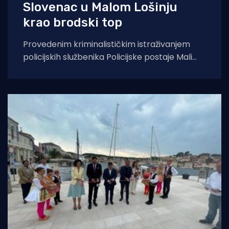
Slovenac u Malom Lošinju
krao brodski top
Provedenim kriminalističkim istraživanjem
policijskih službenika Policijske postaje Mali
Lošinj s ispostavom Cres nad 24-godišnjim
slovenskim državljaninom, utvrđena je
osnovana