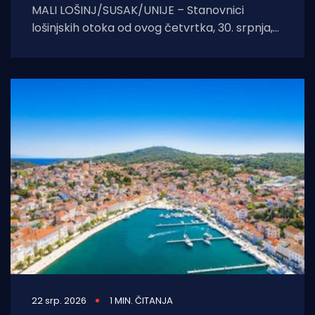
MALI LOŠINJ/SUSAK/UNIJE – Stanovnici
lošinjskih otoka od ovog četvrtka, 30. srpnja,
konačno dobivaju dugo priželjkivanu teretnu
povezanost. Na inicijativu
22 srp. 2026
1 MIN. ČITANJA