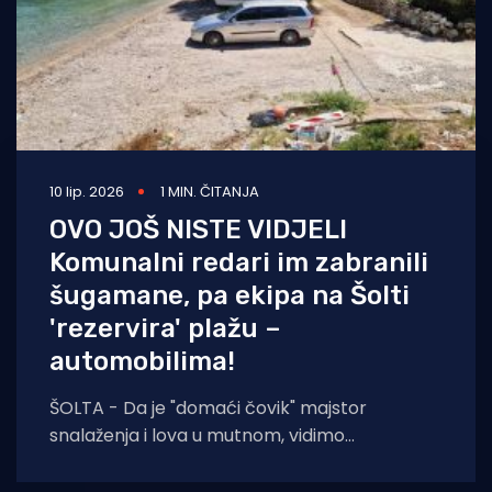
10 lip. 2026
1 MIN. ČITANJA
OVO JOŠ NISTE VIDJELI
Komunalni redari im zabranili
šugamane, pa ekipa na Šolti
'rezervira' plažu –
automobilima!
ŠOLTA - Da je "domaći čovik" majstor
snalaženja i lova u mutnom, vidimo
svakodnevno kod prezaposlenih organa
reda. Uvijek