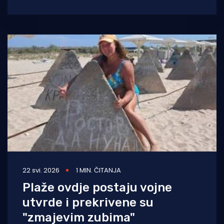
na sanaciji potpornog zida
22 svi. 2026
1 MIN. ČITANJA
Plaže ovdje postaju vojne
utvrde i prekrivene su
"zmajevim zubima"