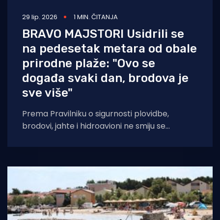
29 lip. 2026
1 MIN. ČITANJA
BRAVO MAJSTORI Usidrili se
na pedesetak metara od obale
prirodne plaže: "Ovo se
događa svaki dan, brodova je
sve više"
Prema Pravilniku o sigurnosti plovidbe,
brodovi, jahte i hidroavioni ne smiju se
približavati obali prirodne plaže na udaljenost
manju od