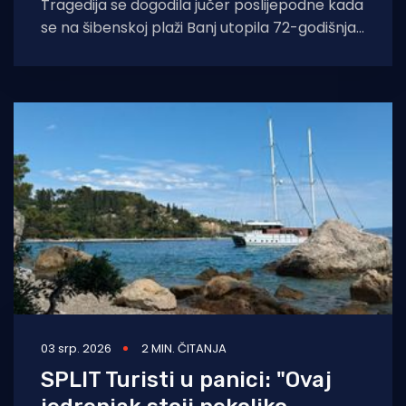
Tragedija se dogodila jučer poslijepodne kada
se na šibenskoj plaži Banj utopila 72-godišnja
žena, izvijestila je Policijska uprava šibensko-
03 srp. 2026
2 MIN. ČITANJA
SPLIT Turisti u panici: "Ovaj