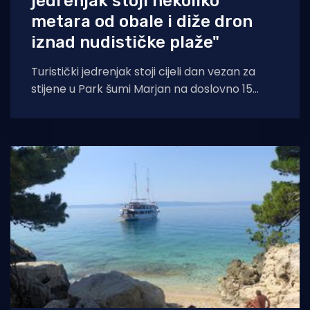
jedrenjak stoji nekoliko
metara od obale i diže dron
iznad nudističke plaže"
Turistički jedrenjak stoji cijeli dan vezan za
stijene u Park šumi Marjan na doslovno 15
metara od obale u sred