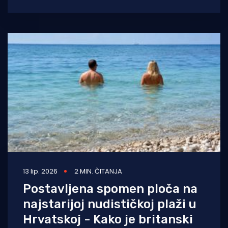
tuševa. Majstor Žarko sa svojim
13 lip. 2026
2 MIN. ČITANJA
Postavljena spomen ploča na
najstarijoj nudističkoj plaži u
Hrvatskoj - Kako je britanski