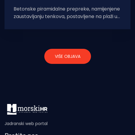
Betonske piramidalne prepreke, namijenjene
zaustavljanju tenkova, postavljene na plaži u
Olenivki na obali Crnog mora, koju su nekad
nazivali "
VIŠE OBJAVA
Jadranski web portal