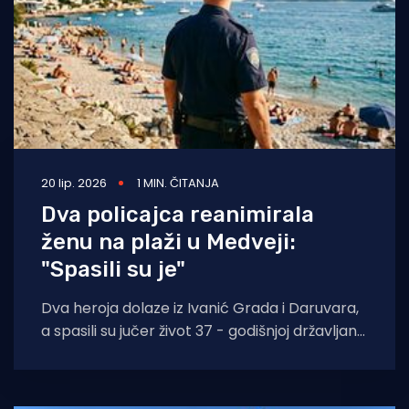
20 lip. 2026
1 MIN. ČITANJA
Dva policajca reanimirala
ženu na plaži u Medveji:
"Spasili su je"
Dva heroja dolaze iz Ivanić Grada i Daruvara,
a spasili su jučer život 37 - godišnjoj državljanki
Indije na plaži u