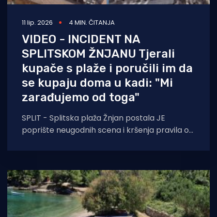
11 lip. 2026
4 MIN. ČITANJA
VIDEO - INCIDENT NA
SPLITSKOM ŽNJANU Tjerali
kupače s plaže i poručili im da
se kupaju doma u kadi: "Mi
zarađujemo od toga"
SPLIT - Splitska plaža Žnjan postala JE
poprište neugodnih scena i kršenja pravila o
korištenju pomorskog dobra. Redakciji
portala Morski HR