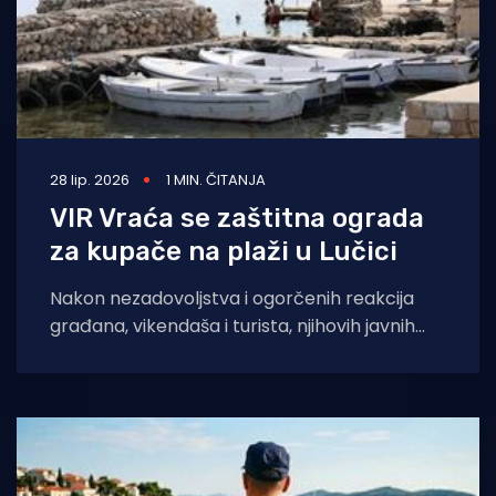
28 lip. 2026
1 MIN. ČITANJA
VIR Vraća se zaštitna ograda
za kupače na plaži u Lučici
Nakon nezadovoljstva i ogorčenih reakcija
građana, vikendaša i turista, njihovih javnih
molbi i apela, Županijska lučka uprava Zadar
odlučila je