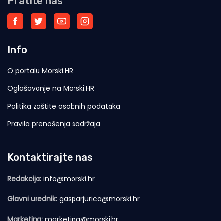
Pratite nas
Info
O portalu Morski.HR
Oglašavanje na Morski.HR
Politika zaštite osobnih podataka
Pravila prenošenja sadržaja
Kontaktirajte nas
Redakcija:
info@morski.hr
Glavni urednik:
gasparjurica@morski.hr
Marketing:
marketing@morski.hr