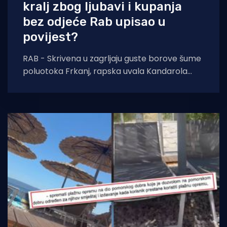
kralj zbog ljubavi i kupanja
bez odjeće Rab upisao u
povijest?
RAB - Skrivena u zagrljaju guste borove šume
poluotoka Frkanj, rapska uvala Kandarola
danas ponosno nosi titulu kolijevke
jadranskog naturizma. Dok