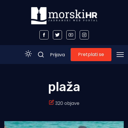
Pretplati se
Prijava
Početna
plaža
Morski plus
320 objave
Morski TV
Obala
Otoci