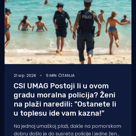
Turizam i nautika
Pomorstvo
Ribolov
Ekologija
Tradicija i kultura
21 srp. 2026
5 MIN. ČITANJA
CSI UMAG Postoji li u ovom
gradu moralna policija? Ženi
na plaži naredili: "Ostanete li
u toplesu ide vam kazna!"
Na jednoj umaškoj plaži, dakle na pomorskom
dobru došlo je do susreta policije i jedne žene