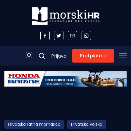
Pretplati se
Prijava
Početna
Morski plus
Morski TV
Obala
Hrvatska ratna mornarica
Hrvatska vojska
Otoci