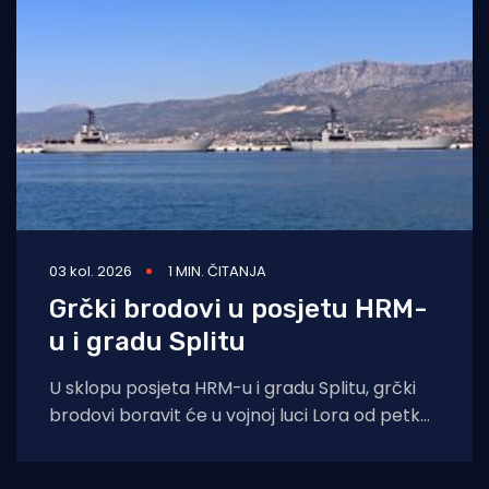
03 kol. 2026
1 MIN. ČITANJA
Grčki brodovi u posjetu HRM-
u i gradu Splitu
U sklopu posjeta HRM-u i gradu Splitu, grčki
brodovi boravit će u vojnoj luci Lora od petka,
31. srpnja