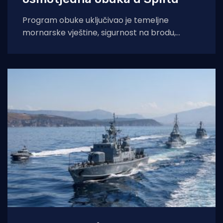
Program obuke uključivao je temeljne
mornarske vještine, sigurnost na brodu,
obuku za voditelja brodice kategorije C i
obuku iz prve