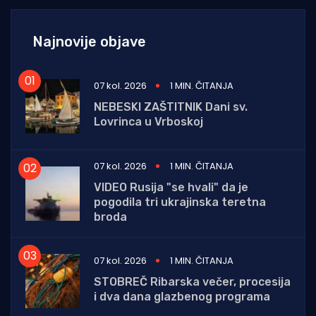
Najnovije objave
07 kol. 2026
1 MIN. ČITANJA
NEBESKI ZAŠTITNIK Dani sv.
Lovrinca u Vrboskoj
07 kol. 2026
1 MIN. ČITANJA
VIDEO Rusija "se hvali" da je
pogodila tri ukrajinska teretna
broda
07 kol. 2026
1 MIN. ČITANJA
STOBREČ Ribarska večer, procesija
i dva dana glazbenog programa