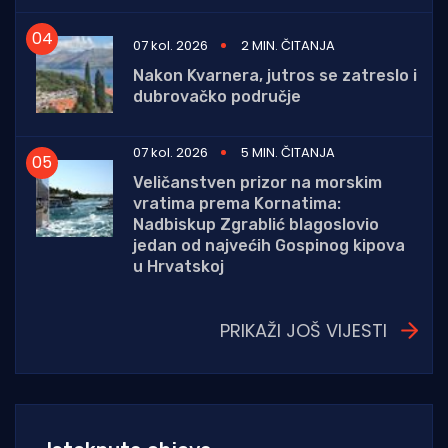
07 kol. 2026
2 MIN. ČITANJA
Nakon Kvarnera, jutros se zatreslo i
dubrovačko područje
07 kol. 2026
5 MIN. ČITANJA
Veličanstven prizor na morskim
vratima prema Kornatima:
Nadbiskup Zgrablić blagoslovio
jedan od najvećih Gospinog kipova
u Hrvatskoj
PRIKAŽI JOŠ VIJESTI