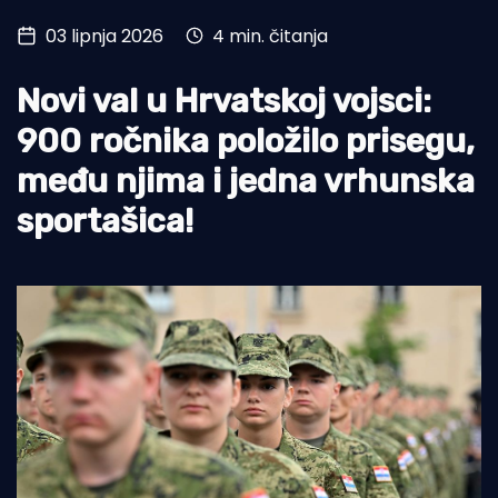
03 lipnja 2026
4 min. čitanja
Turizam i nautika
Pomorstvo
Novi val u Hrvatskoj vojsci:
Ribolov
900 ročnika položilo prisegu,
među njima i jedna vrhunska
Ekologija
sportašica!
Tradicija i kultura