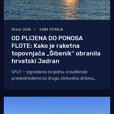
05 kol. 2026
3 MIN. ČITANJA
OD PLIJENA DO PONOSA
FLOTE: Kako je raketna
topovnjača „Šibenik“ obranila
hrvatski Jadran
SPLIT – Izgrađena za jednu, a sudbinski
predodređena za drugu, slobodnu državu,
raketna topovnjača RTOP-21 „Šibenik“ i danas
ponosno siječe