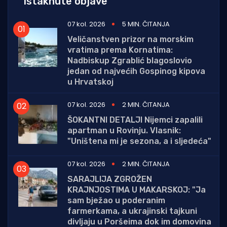
Istaknute objave
07 kol. 2026
5 MIN. ČITANJA
Veličanstven prizor na morskim
vratima prema Kornatima:
Nadbiskup Zgrablić blagoslovio
jedan od najvećih Gospinog kipova
u Hrvatskoj
07 kol. 2026
2 MIN. ČITANJA
ŠOKANTNI DETALJI Nijemci zapalili
apartman u Rovinju. Vlasnik:
"Uništena mi je sezona, a i sljedeća"
07 kol. 2026
2 MIN. ČITANJA
SARAJLIJA ZGROŽEN
KRAJNJOSTIMA U MAKARSKOJ: "Ja
sam bježao u poderanim
farmerkama, a ukrajinski tajkuni
divljaju u Poršeima dok im domovina