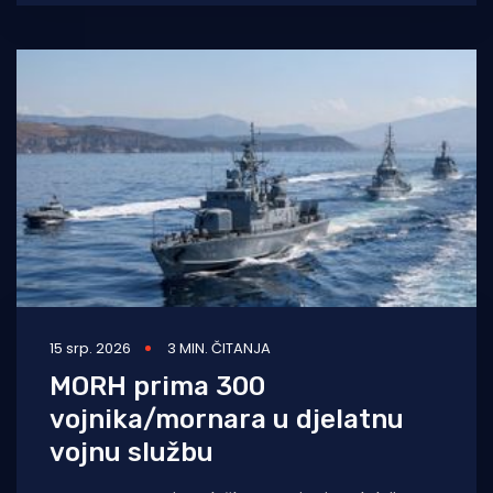
ogromnom angažmanu u gašenju požara
15 srp. 2026
3 MIN. ČITANJA
MORH prima 300
vojnika/mornara u djelatnu
vojnu službu