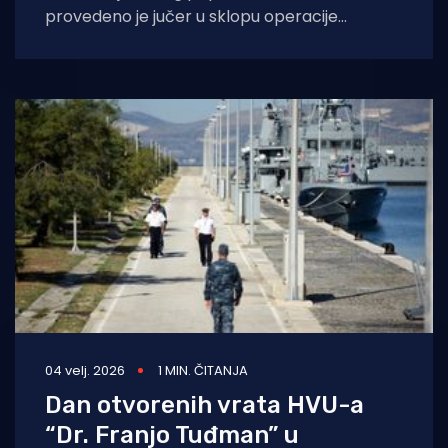
provedeno je jučer u sklopu operacije
izvlačenja njemačkih vojnika koju je pokrenula
Savezna Republika
04 velj. 2026
1 MIN. ČITANJA
Dan otvorenih vrata HVU-a
“Dr. Franjo Tuđman” u