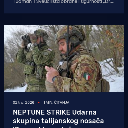
Tuđman" i Sveučilišta obrane i sigurnosti „Dr.
Franjo Tuđman“ održat će
02 tra. 2026
1 MIN. ČITANJA
NEPTUNE STRIKE Udarna
skupina talijanskog nosača