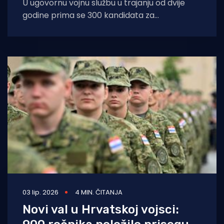
U ugovornu vojnu službu u trajanju od dvije
godine prima se 300 kandidata za
vojnika/mornara s početkom službe 1.
03 lip. 2026
4 MIN. ČITANJA
Novi val u Hrvatskoj vojsci: