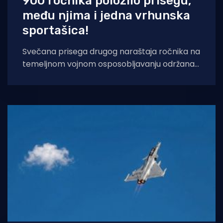
900 ročnika položilo prisegu,
među njima i jedna vrhunska
sportašica!
Svečana prisega drugog naraštaja ročnika na
temeljnom vojnom osposobljavanju održana
je danas u vojarnama u Požegi, Kninu i Slunju.
Domovini