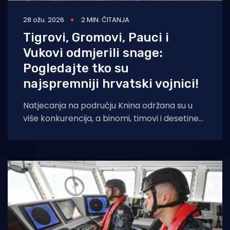
28 ožu. 2026
2 MIN. ČITANJA
Tigrovi, Gromovi, Pauci i
Vukovi odmjerili snage:
Pogledajte tko su
najspremniji hrvatski vojnici!
Natjecanja na području Knina održana su u
više konkurencija, a binomi, timovi i desetine
predstavljali su sve temeljne ustrojstvene
cjeline