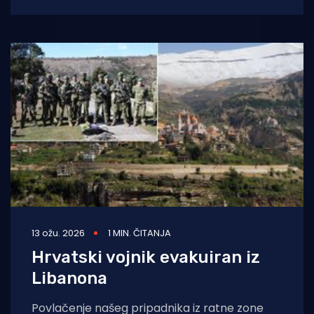
Milanovića za otkrivanje "klasificiranog
podatka" o broju
13 ožu. 2026
1 MIN. ČITANJA
Hrvatski vojnik evakuiran iz
Libanona
Povlačenje našeg pripadnika iz ratne zone