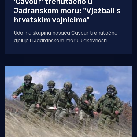
'Cavour' trenutačno u
Jadranskom moru: "Vježbali s
hrvatskim vojnicima"
Udarna skupina nosača Cavour trenutačno
djeluje u Jadranskom moru u aktivnosti
Neptune Strike 2026. Na vojnom poligonu
“Eugen Kvaternik” kod