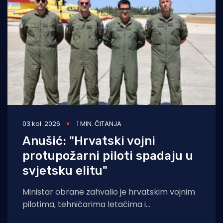
Turizam i nautika
Pomorstvo
Ribolov
Ekologija
Tradicija i kultura
03 kol. 2026
1 MIN. ČITANJA
Anušić: "Hrvatski vojni
protupožarni piloti spadaju u
svjetsku elitu"
Ministar obrane zahvalio je hrvatskim vojnim
pilotima, tehničarima letačima i
zrakoplovnim tehničarima na pomoći i