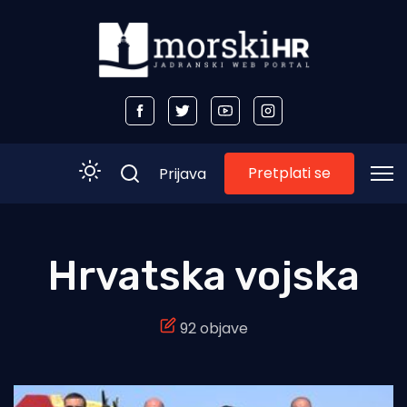
Pretplati se
Prijava
Početna
Hrvatska vojska
Morski plus
92 objave
Morski TV
Obala
Otoci