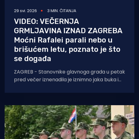
29 svi. 2026
3 MIN. ČITANJA
VIDEO: VEČERNJA
GRMLJAVINA IZNAD ZAGREBA
Moćni Rafalei parali nebo u
brišućem letu, poznato je što
se događa
ZAGREB - Stanovnike glavnoga grada u petak
pred večer iznenadila je iznimno jaka buka i
spektakularne zračne akrobacije. Riječ je o