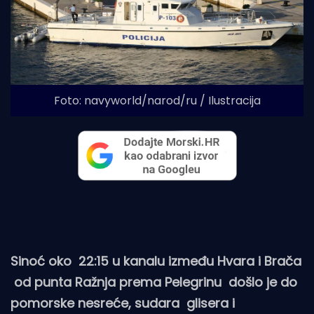
Foto: navyworld/narod/ru / Ilustracija
Sinoć oko 22:15 u kanalu između Hvara i Brača
od punta Ražnja prema Pelegrinu došlo je do
pomorske nesreće, sudara glisera i