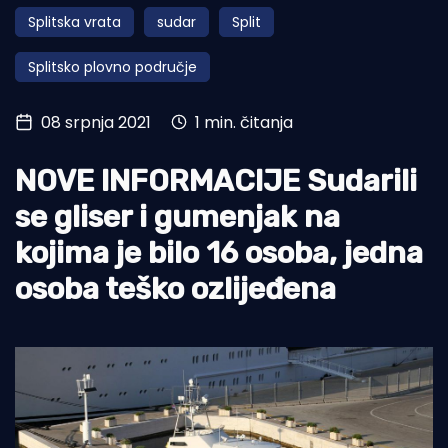
Splitska vrata
sudar
Split
Turizam i nautika
Splitsko plovno područje
Pomorstvo
Ribolov
08 srpnja 2021
1 min. čitanja
Ekologija
NOVE INFORMACIJE Sudarili
Tradicija i kultura
se gliser i gumenjak na
kojima je bilo 16 osoba, jedna
osoba teško ozlijeđena