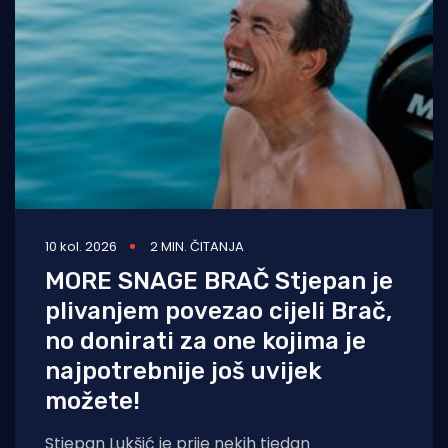
10 kol. 2026
2 MIN. ČITANJA
MORE SNAGE BRAČ Stjepan je
plivanjem povezao cijeli Brač,
no donirati za one kojima je
najpotrebnije još uvijek
možete!
Stjepan Lukšić je prije nekih tjedan