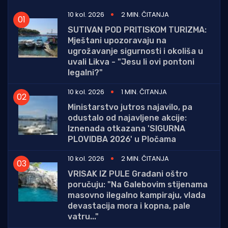
10 kol. 2026
2 MIN. ČITANJA
SUTIVAN POD PRITISKOM TURIZMA:
Mještani upozoravaju na
ugrožavanje sigurnosti i okoliša u
uvali Likva - "Jesu li ovi pontoni
legalni?"
10 kol. 2026
1 MIN. ČITANJA
Ministarstvo jutros najavilo, pa
odustalo od najavljene akcije:
Iznenada otkazana 'SIGURNA
PLOVIDBA 2026' u Pločama
10 kol. 2026
2 MIN. ČITANJA
VRISAK IZ PULE Građani oštro
poručuju: "Na Galebovim stijenama
masovno ilegalno kampiraju, vlada
devastacija mora i kopna, pale
vatru..."