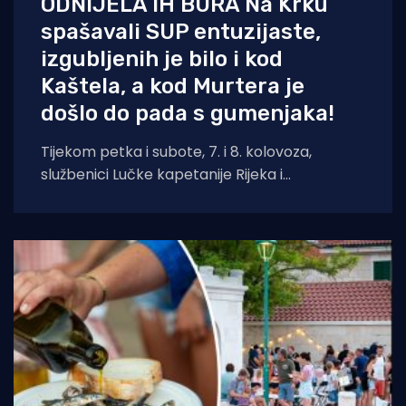
ODNIJELA IH BURA Na Krku
spašavali SUP entuzijaste,
izgubljenih je bilo i kod
Kaštela, a kod Murtera je
došlo do pada s gumenjaka!
Tijekom petka i subote, 7. i 8. kolovoza,
službenici Lučke kapetanije Rijeka i
pripadajućih ispostava spasili su ukupno četiri
osobe.