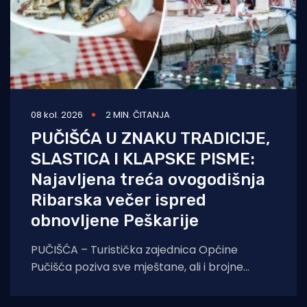
08 kol. 2026
2 MIN. ČITANJA
PUČIŠĆA U ZNAKU TRADICIJE,
SLASTICA I KLAPSKE PISME:
Najavljena treća ovogodišnja
Ribarska večer ispred
obnovljene Peškarije
PUČIŠĆA – Turistička zajednica Općine
Pučišća poziva sve mještane, ali i brojne
goste koji borave na otoku Braču, na treću
ovogodišnju