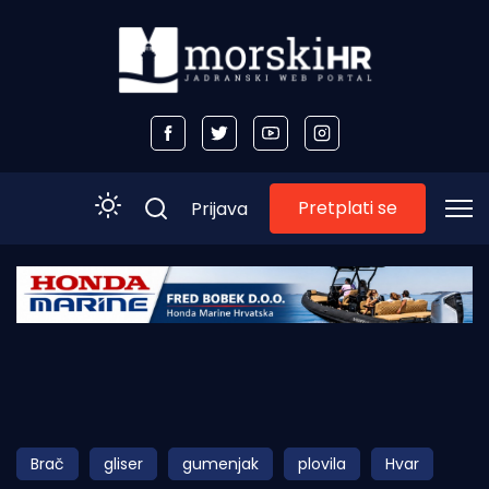
Pretplati se
Prijava
Početna
Morski plus
Morski TV
Obala
Brač
gliser
gumenjak
plovila
Hvar
Otoci