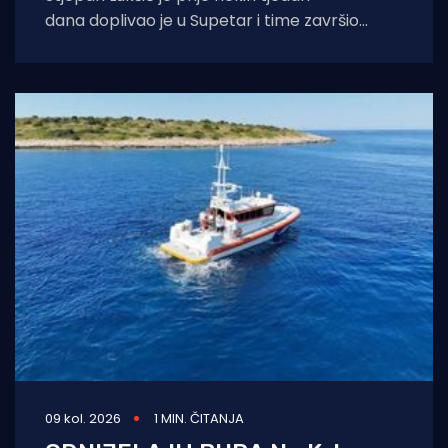
dana doplivao je u Supetar i time završio
pothvat koji je deset dana povezivao
09 kol. 2026
1 MIN. ČITANJA