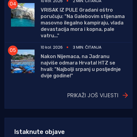
10 kol. 2026
2 MIN. ČITANJA
VRISAK IZ PULE Građani oštro
poručuju: "Na Galebovim stijenama
masovno ilegalno kampiraju, vlada
devastacija mora i kopna, pale
vatru..."
10 kol. 2026
3 MIN. ČITANJA
Nakon Nijemaca, na Jadranu
najviše odmara Hrvata! HTZ se
hvali: "Najbolji srpanj u posljednje
dvije godine!"
PRIKAŽI JOŠ VIJESTI
Istaknute objave