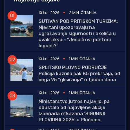
10 kol. 2026
2 MIN. ČITANJA
SUTIVAN POD PRITISKOM TURIZMA:
Mještani upozoravaju na
ugrožavanje sigurnosti i okoliša u
uvali Likva - "Jesu li ovi pontoni
legalni?"
10 kol. 2026
1 MIN. ČITANJA
SPLITSKO PLOVNO PODRUČJE
Policija kaznila čak 85 prekršaja, od
čega 25 "glisiranja“ u tjedan dana
10 kol. 2026
1 MIN. ČITANJA
Ministarstvo jutros najavilo, pa
odustalo od najavljene akcije:
Iznenada otkazana 'SIGURNA
PLOVIDBA 2026' u Pločama