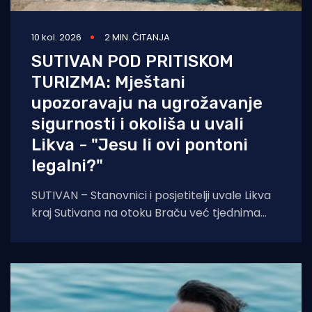
10 kol. 2026
2 MIN. ČITANJA
SUTIVAN POD PRITISKOM
TURIZMA: Mještani
upozoravaju na ugrožavanje
sigurnosti i okoliša u uvali
Likva - "Jesu li ovi pontoni
legalni?"
SUTIVAN – Stanovnici i posjetitelji uvale Likva
kraj Sutivana na otoku Braču već tjednima
upozoravaju nadležne institucije na sustavnu
devastaciju pomorskog