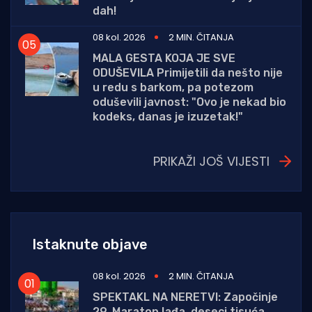
dah!
08 kol. 2026
2 MIN. ČITANJA
MALA GESTA KOJA JE SVE
ODUŠEVILA Primijetili da nešto nije
u redu s barkom, pa potezom
oduševili javnost: "Ovo je nekad bio
kodeks, danas je izuzetak!"
PRIKAŽI JOŠ VIJESTI
Istaknute objave
08 kol. 2026
2 MIN. ČITANJA
SPEKTAKL NA NERETVI: Započinje
29. Maraton lađa, deseci tisuća