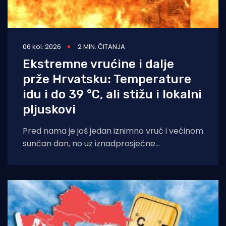
06 kol. 2026
2 MIN. ČITANJA
Ekstremne vrućine i dalje
prže Hrvatsku: Temperature
idu i do 39 °C, ali stižu i lokalni
pljuskovi
Pred nama je još jedan iznimno vruć i većinom
sunčan dan, no uz iznadprosječne
temperature stižu i povremene nestabilnosti
u