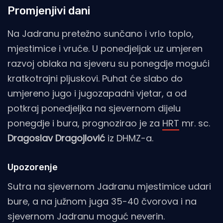
Promjenjivi dani
Na Jadranu pretežno sunčano i vrlo toplo,
mjestimice i vruće. U ponedjeljak uz umjeren
razvoj oblaka na sjeveru su ponegdje mogući
kratkotrajni pljuskovi. Puhat će slabo do
umjereno jugo i jugozapadni vjetar, a od
potkraj ponedjeljka na sjevernom dijelu
ponegdje i bura, prognozirao je za
HRT
mr. sc.
Dragoslav Dragojlović
iz DHMZ-a.
Upozorenje
Sutra na sjevernom Jadranu mjestimice udari
bure, a na južnom juga 35-40 čvorova i na
sjevernom Jadranu moguć neverin.