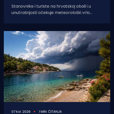
Stanovnike i turiste na hrvatskoj obali i u
unutrašnjosti očekuje meteorološki vrlo
dinamičan dan. Dok se sjeverni Jadran
priprema za
07 kol. 2026
1 MIN. ČITANJA