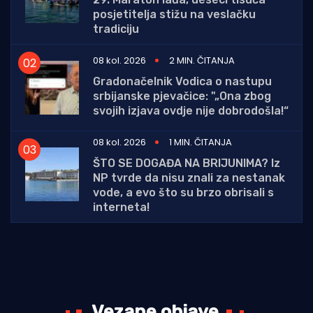
posjetitelja stižu na veslačku
tradiciju
08 kol. 2026
2 MIN. ČITANJA
Gradonačelnik Vodica o nastupu
srbijanske pjevačice: "„Ona zbog
svojih izjava ovdje nije dobrodošla!“
08 kol. 2026
1 MIN. ČITANJA
ŠTO SE DOGAĐA NA BRIJUNIMA? Iz
NP tvrde da nisu znali za nestanak
vode, a evo što su brzo obrisali s
interneta!
Vezane objave