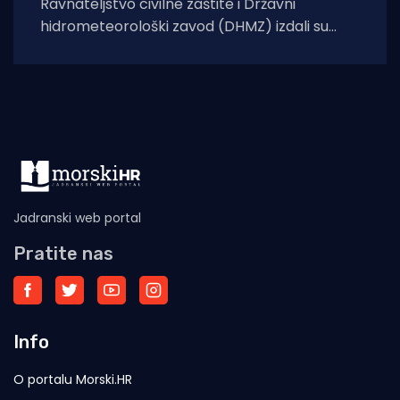
Ravnateljstvo civilne zaštite i Državni
hidrometeorološki zavod (DHMZ) izdali su
upozorenje na toplinski val koji će danas i
sutra zahvatiti
Jadranski web portal
Pratite nas
Info
O portalu Morski.HR