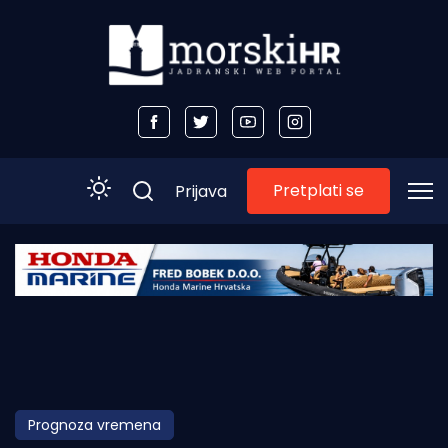
Pretplati se
Prijava
Početna
Morski plus
Morski TV
Obala
Prognoza vremena
Otoci