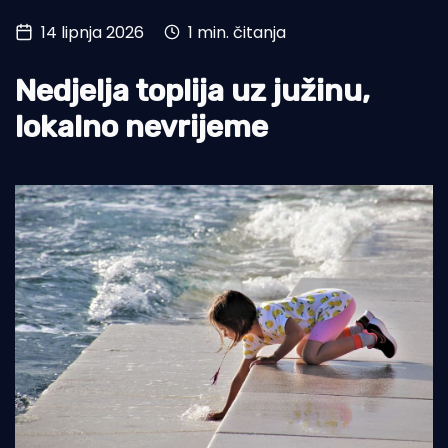
14 lipnja 2026
1 min. čitanja
Turizam i nautika
Pomorstvo
Nedjelja toplija uz južinu,
Ribolov
lokalno nevrijeme
Ekologija
Tradicija i kultura