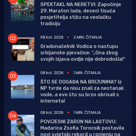
SPEKTAKL NA NERETVI: Započinje
29. Maraton lađa, deseci tisuća
posjetitelja stižu na veslačku
tradiciju
08 kol. 2026
2 MIN. ČITANJA
Gradonačelnik Vodica o nastupu
srbijanske pjevačice: "„Ona zbog
svojih izjava ovdje nije dobrodošla!“
08 kol. 2026
1 MIN. ČITANJA
ŠTO SE DOGAĐA NA BRIJUNIMA? Iz
NP tvrde da nisu znali za nestanak
vode, a evo što su brzo obrisali s
interneta!
08 kol. 2026
1 MIN. ČITANJA
POVIJESNI ZARON NA LASTOVU:
Mađarica Zsofia Torocsik postavila
novi svjetski rekord u ronjenju na