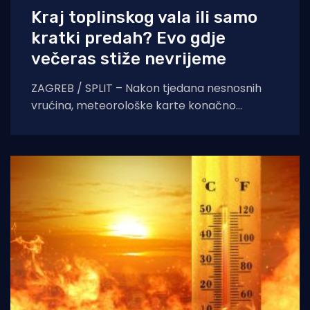
Kraj toplinskog vala ili samo
kratki predah? Evo gdje
večeras stiže nevrijeme
ZAGREB / SPLIT – Nakon tjedana nesnosnih
vrućina, meteorološke karte konačno
pokazuju znakove nestabilnosti. Pred nama je
dan obilježen izraženim vremenskim
kontrastima,