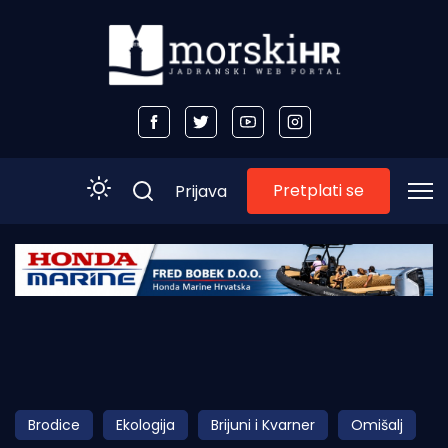
Pretplati se
Prijava
Početna
Morski plus
Morski TV
Obala
Brodice
Ekologija
Brijuni i Kvarner
Omišalj
Otoci