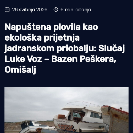
26 svibnja 2026
6 min. čitanja
Turizam i nautika
Pomorstvo
Napuštena plovila kao
Ribolov
ekološka prijetnja
jadranskom priobalju: Slučaj
Ekologija
Luke Voz – Bazen Peškera,
Tradicija i kultura
Omišalj