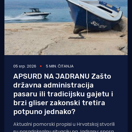
05 srp. 2026
5 MIN. ČITANJA
APSURD NA JADRANU Zašto
državna administracija
pasaru ili tradicijsku gajetu i
brzi gliser zakonski tretira
potpuno jednako?
Aktualni pomorski propisi u Hrvatskoj stvorili
su paradoksalnu situaciju na Jadranu: spora,