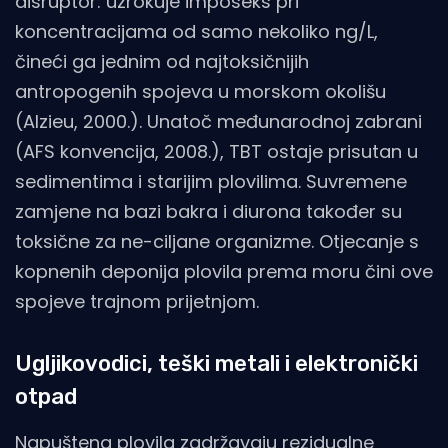
disruptor: uzrokuje imposeks pri
koncentracijama od samo nekoliko ng/L,
čineći ga jednim od najtoksičnijih
antropogenih spojeva u morskom okolišu
(Alzieu, 2000.). Unatoč međunarodnoj zabrani
(AFS konvencija, 2008.), TBT ostaje prisutan u
sedimentima i starijim plovilima. Suvremene
zamjene na bazi bakra i diurona također su
toksične za ne-ciljane organizme. Otjecanje s
kopnenih deponija plovila prema moru čini ove
spojeve trajnom prijetnjom.
Ugljikovodici, teški metali i elektronički
otpad
Napuštena plovila zadržavaju rezidualne