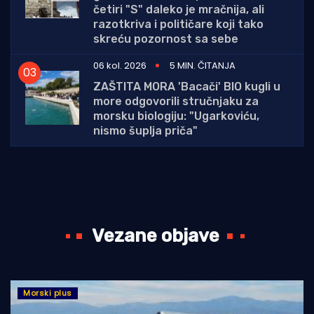
četiri "S" daleko je mračnija, ali
razotkriva i političare koji tako
skreću pozornost sa sebe
06 kol. 2026
5 MIN. ČITANJA
ZAŠTITA MORA 'Bacači' BIO kugli u
more odgovorili stručnjaku za
morsku biologiju: "Ugarkoviću,
nismo šuplja priča"
Vezane objave
Morski plus