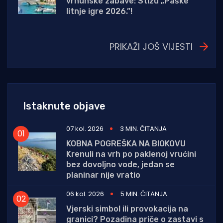
vrhunske zabave: Stižu „Paške
litnje igre 2026.”!
PRIKAŽI JOŠ VIJESTI
Istaknute objave
07 kol. 2026
3 MIN. ČITANJA
KOBNA POGREŠKA NA BIOKOVU
Krenuli na vrh po paklenoj vrućini
bez dovoljno vode, jedan se
planinar nije vratio
06 kol. 2026
5 MIN. ČITANJA
Vjerski simbol ili provokacija na
granici? Pozadina priče o zastavi s