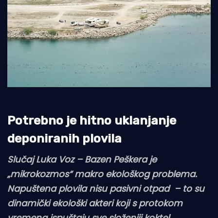
Potrebno je hitno uklanjanje
deponiranih plovila
Slučaj Luka Voz – Bazen Peškera je
„mikrokozmos“ makro ekološkog problema.
Napuštena plovila nisu pasivni otpad – to su
dinamički ekološki akteri koji s protokom
vremena ispuštaju sve složeniji koktel