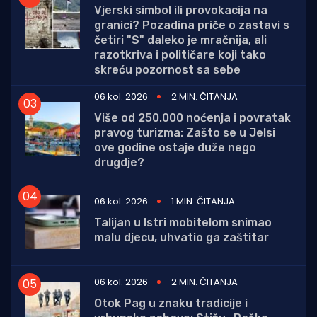
Vjerski simbol ili provokacija na
granici? Pozadina priče o zastavi s
četiri "S" daleko je mračnija, ali
razotkriva i političare koji tako
skreću pozornost sa sebe
06 kol. 2026
2 MIN. ČITANJA
Više od 250.000 noćenja i povratak
pravog turizma: Zašto se u Jelsi
ove godine ostaje duže nego
drugdje?
06 kol. 2026
1 MIN. ČITANJA
Talijan u Istri mobitelom snimao
malu djecu, uhvatio ga zaštitar
06 kol. 2026
2 MIN. ČITANJA
Otok Pag u znaku tradicije i