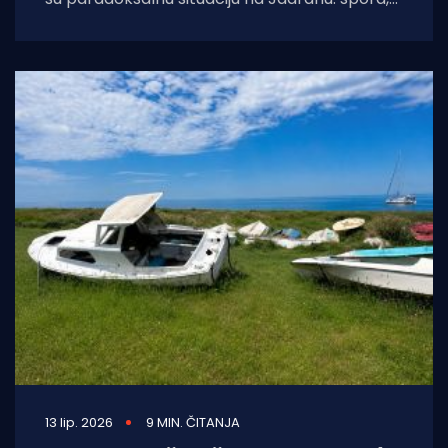
stabilna drvena gajeta i brzi plastični gliser
pred
13 lip. 2026
9 MIN. ČITANJA