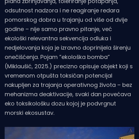
plana zbrinjavanja, toleriranje potapanja,
odsutnost nadzora i ne reagiranje redara
pomorskog dobra u trajanju od više od dvije
godine – nije samo pravno pitanje, već
ekološki relevantna sekvencija odluka i
nedjelovanja koja je izravno doprinijela širenju
onečišćenja. Pojam ”ekološka bomba”
(Miklaušić, 2025.) precizno opisuje objekt koji s
vremenom otpušta toksičan potencijal
nakupljen za trajanja operativnog života – bez
mehanizma deaktivacije, svaki dan povećava
eko toksikološku dozu kojoj je podvrgnut
morski ekosustav.