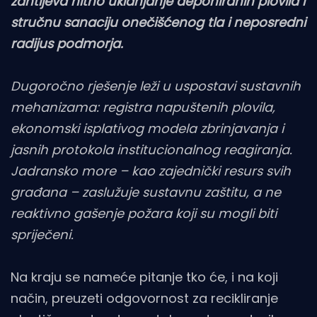
zahtijeva hitno uklanjanje deponiranih plovila i
stručnu sanaciju onečišćenog tla i neposredni
radijus podmorja.
Dugoročno rješenje leži u uspostavi sustavnih
mehanizama: registra napuštenih plovila,
ekonomski isplativog modela zbrinjavanja i
jasnih protokola institucionalnog reagiranja.
Jadransko more – kao zajednički resurs svih
građana – zaslužuje sustavnu zaštitu, a ne
reaktivno gašenje požara koji su mogli biti
spriječeni.
Na kraju se nameće pitanje tko će, i na koji
način, preuzeti odgovornost za recikliranje