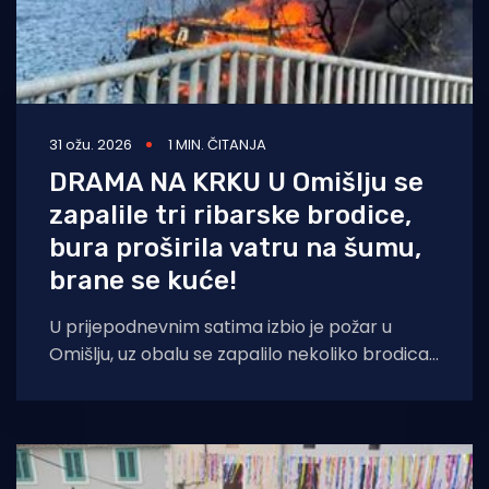
31 ožu. 2026
1 MIN. ČITANJA
DRAMA NA KRKU U Omišlju se
zapalile tri ribarske brodice,
bura proširila vatru na šumu,
brane se kuće!
U prijepodnevnim satima izbio je požar u
Omišlju, uz obalu se zapalilo nekoliko brodica.
Pristup požarištu bio je ograničen, no