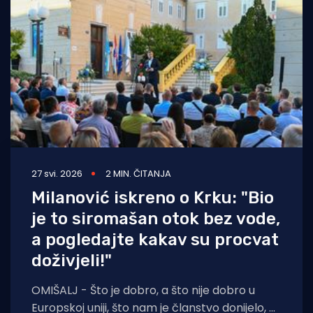
Turizam i nautika
Pomorstvo
Ribolov
Ekologija
Tradicija i kultura
27 svi. 2026
2 MIN. ČITANJA
Milanović iskreno o Krku: "Bio
je to siromašan otok bez vode,
a pogledajte kakav su procvat
doživjeli!"
OMIŠALJ - Što je dobro, a što nije dobro u
Europskoj uniji, što nam je članstvo donijelo, a