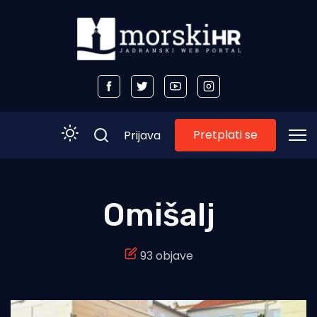
Pretplati se
Prijava
Početna
Omišalj
Morski plus
93 objave
Morski TV
Obala
Otoci