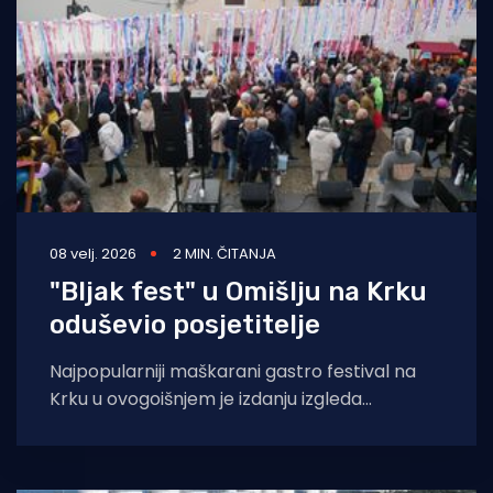
08 velj. 2026
2 MIN. ČITANJA
"Bljak fest" u Omišlju na Krku
oduševio posjetitelje
Najpopularniji maškarani gastro festival na
Krku u ovogoišnjem je izdanju izgleda
nadmašio sva očekivanja. Jedna od svakako
najneobičnijih i najprepoznatljivijih