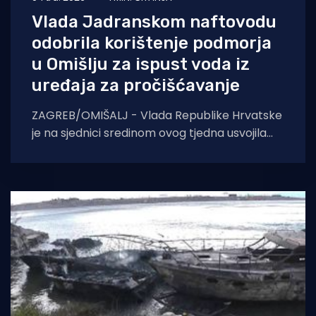
Vlada Jadranskom naftovodu
odobrila korištenje podmorja
u Omišlju za ispust voda iz
uređaja za pročišćavanje
ZAGREB/OMIŠALJ - Vlada Republike Hrvatske
je na sjednici sredinom ovog tjedna usvojila
Prijedlog odluke o davanju posebne upotrebe
pomorskog dobra