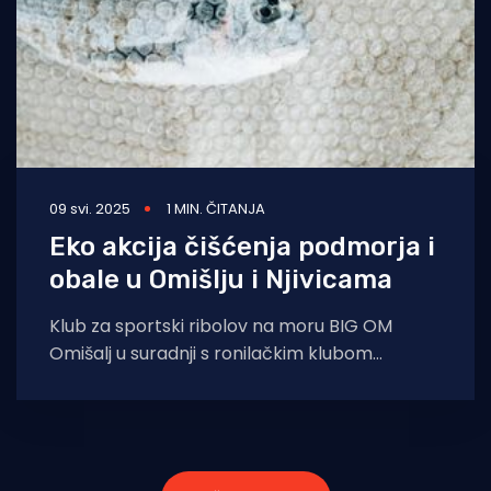
09 svi. 2025
1 MIN. ČITANJA
Eko akcija čišćenja podmorja i
obale u Omišlju i Njivicama
Klub za sportski ribolov na moru BIG OM
Omišalj u suradnji s ronilačkim klubom
Pelagos Njivice u subotu 17. svibnja