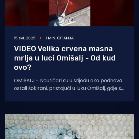
15 svi. 2025
1 MIN. ČITANJA
VIDEO Velika crvena masna
mrlja u luci Omišalj - Od kud
ovo?
OMIŠALJ - Nautičari su u srijedu oko podneva
ostali šokirani, pristajući u luku Omišalj, gdje su
snimili veliku crvenu masnu mrlju.