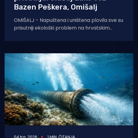
Bazen Peškera, Omišalj
OMIŠALJ - Napuštena i uništena plovila sve su
prisutniji ekološki problem na hrvatskim
obalama. Ovaj rad analizira slučaj
nezakonitog odlagališta plovila
04 tra. 2026
1 MIN. ČITANJA