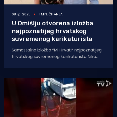
08 lip. 2025
1 MIN. ČITANJA
U Omišlju otvorena izložba
najpoznatijeg hrvatskog
suvremenog karikaturista
Samostalna izložba “Mi Hrvati” najpoznatijeg
hrvatskog suvremenog karikaturista Nika
Titanika svečano je otvorena u petak u
Galeriji Lapidarij u Omišlju.