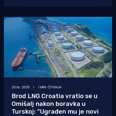
Omišalj, za danas je najavljeno njegovo
puštanje u
20 lis. 2025
1 MIN. ČITANJA
Brod LNG Croatia vratio se u
Omišalj nakon boravka u
Turskoj: "Ugrađen mu je novi