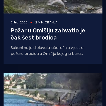
01 tra. 2026
2 MIN. ČITANJA
Požar u Omišlju zahvatio je
čak šest brodica
Šokantno je djelovala jučerašnja vijest o
požaru brodica u Omišlju kojeg je bura
"odnijela" i na okolno raslinje