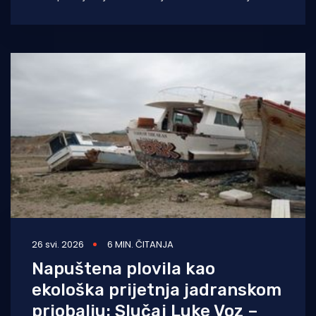
što nam je
26 svi. 2026
6 MIN. ČITANJA
Napuštena plovila kao
ekološka prijetnja jadranskom
priobalju: Slučaj Luke Voz –