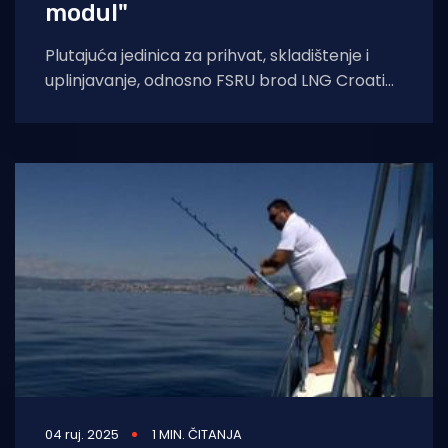
modul"
Plutajuća jedinica za prihvat, skladištenje i
uplinjavanje, odnosno FSRU brod LNG Croatia
vratio se jučer i vezao za terminal u
04 ruj. 2025
1 MIN. ČITANJA