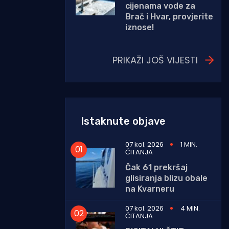
cijenama vode za
Brač i Hvar, provjerite
iznose!
PRIKAŽI JOŠ VIJESTI
Istaknute objave
07 kol. 2026
1 MIN.
ČITANJA
Čak 61 prekršaj
glisiranja blizu obale
na Kvarneru
07 kol. 2026
4 MIN.
ČITANJA