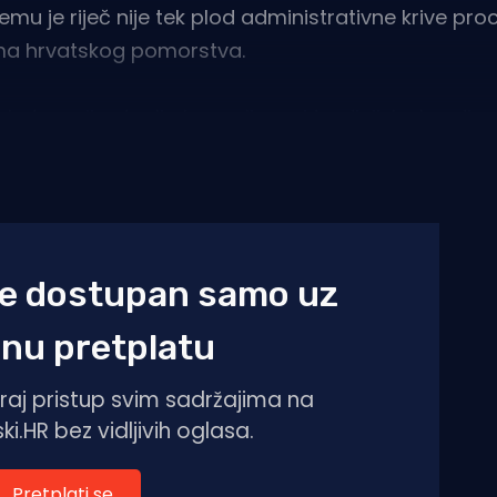
emu je riječ nije tek plod administrativne krive pro
ima hrvatskog pomorstva.
 kategoriju stavlja brze glisere i tradicijske brodice
primjenu u praksi dodatno razrađuje podzakonski
Pr
je dostupan samo uz
nu pretplatu
guraj pristup svim sadržajima na
i.HR bez vidljivih oglasa.
Pretplati se