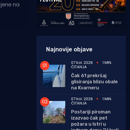
cjene na
 je krovni
avilnik o
Najnovije objave
07 kol. 2026
1 MIN.
ČITANJA
Čak 61 prekršaj
glisiranja blizu obale
na Kvarneru
07 kol. 2026
1 MIN.
ČITANJA
Postariji piroman
izazvao čak pet
požara u Istri u