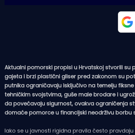
Aktualni pomorski propisi u Hrvatskoj stvorili su
gajeta i brzi plastični gliser pred zakonom su potp
putnika ograničavaju isključivo na temelju fiksn
tehničkim svojstvima, guše male brodare i ugro
da povećavaju sigurnost, ovakva ograničenja stv
domaće pomorce u financijski neodrživu borbu s
Iako se u javnosti rigidna pravila često pravdaju