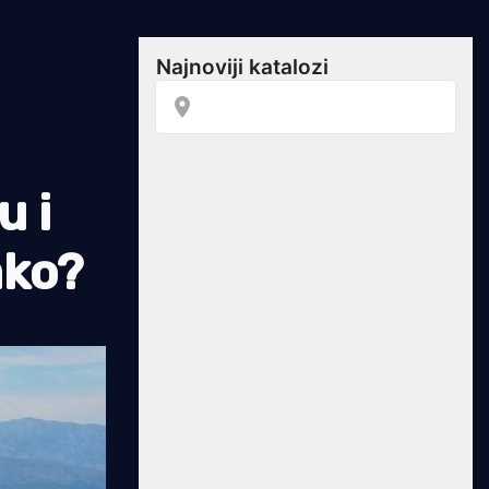
u i
ako?