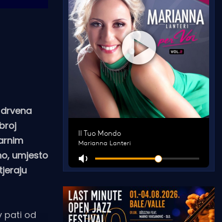
a drvena
broj
varnim
no, umjesto
jeraju
v pati od