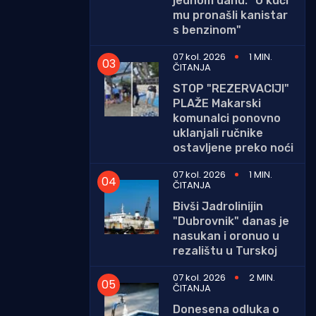
jednom danu: "U kući
mu pronašli kanistar
s benzinom"
07 kol. 2026
1 MIN.
ČITANJA
STOP "REZERVACIJI"
PLAŽE Makarski
komunalci ponovno
uklanjali ručnike
ostavljene preko noći
07 kol. 2026
1 MIN.
ČITANJA
Bivši Jadrolinijin
"Dubrovnik" danas je
nasukan i oronuo u
rezalištu u Turskoj
07 kol. 2026
2 MIN.
ČITANJA
Donesena odluka o