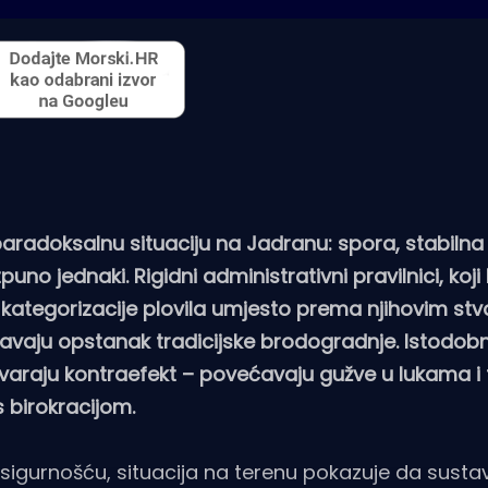
 paradoksalnu situaciju na Jadranu: spora, stabiln
uno jednaki. Rigidni administrativni pravilnici, koji 
e kategorizacije plovila umjesto prema njihovim st
žavaju opstanak tradicijske brodogradnje. Istodob
araju kontraefekt – povećavaju gužve u lukama i t
 birokracijom.
 sigurnošću, situacija na terenu pokazuje da susta