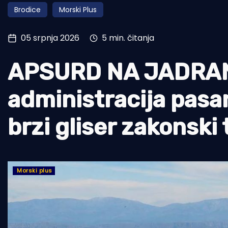
Brodice
Morski Plus
Pomorstvo
Ribolov
05 srpnja 2026
5 min. čitanja
Ekologija
APSURD NA JADRAN
Tradicija i kultura
administracija pasaru
brzi gliser zakonski
Morski plus