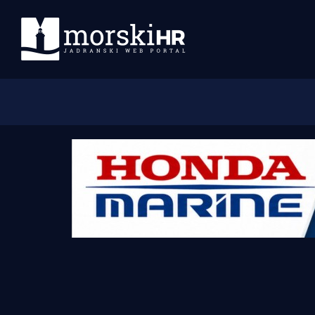
Početna
Morski plus
Morski TV
Obala
Otoci
Turizam i nautika