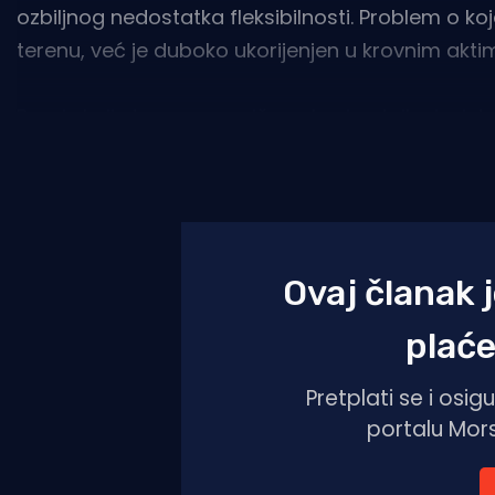
ozbiljnog nedostatka fleksibilnosti. Problem o koj
terenu, već je duboko ukorijenjen u krovnim akt
Propis koji strogo ograničava broj putnika i u istu
Pomorski zakonik
, dok tehničke detalje i samu 
brodicama, čamcima i jahtama
.
Ovaj članak 
plaće
Pretplati se i osi
portalu Morsk