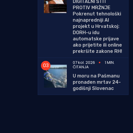
DIGITALNI ŠTIT
PROTIV MRŽNJE
Pokrenut tehnološki
najnapredniji AI
projekt u Hrvatskoj:
DORH-u idu
automatske prijave
ako prijetite ili online
prekršite zakone RH!
07 kol. 2026
1 MIN.
ČITANJA
U moru na Pašmanu
pronađen mrtav 24-
godišnji Slovenac