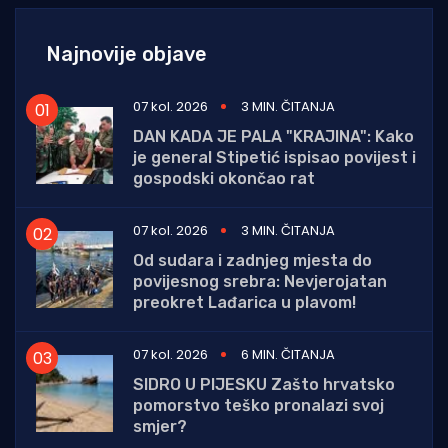
Najnovije objave
07 kol. 2026
3 MIN. ČITANJA
DAN KADA JE PALA "KRAJINA": Kako
je general Stipetić ispisao povijest i
gospodski okončao rat
07 kol. 2026
3 MIN. ČITANJA
Od sudara i zadnjeg mjesta do
povijesnog srebra: Nevjerojatan
preokret Lađarica u plavom!
07 kol. 2026
6 MIN. ČITANJA
SIDRO U PIJESKU Zašto hrvatsko
pomorstvo teško pronalazi svoj
smjer?