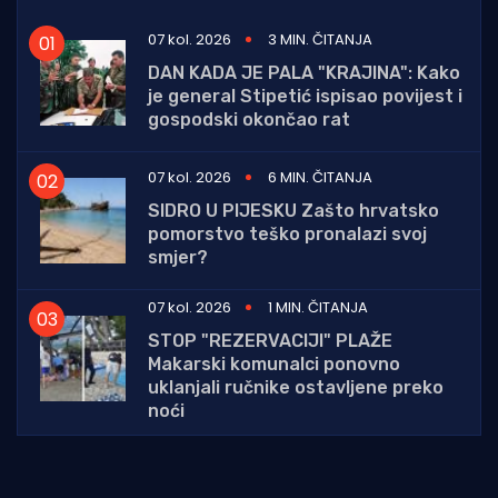
07 kol. 2026
3 MIN. ČITANJA
DAN KADA JE PALA "KRAJINA": Kako
je general Stipetić ispisao povijest i
gospodski okončao rat
07 kol. 2026
6 MIN. ČITANJA
SIDRO U PIJESKU Zašto hrvatsko
pomorstvo teško pronalazi svoj
smjer?
07 kol. 2026
1 MIN. ČITANJA
STOP "REZERVACIJI" PLAŽE
Makarski komunalci ponovno
uklanjali ručnike ostavljene preko
noći