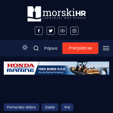
Pretplati se
Prijava
Početna
Morski plus
Morski TV
Obala
Pomorsko dobro
Zadar
Vrsi
Otoci