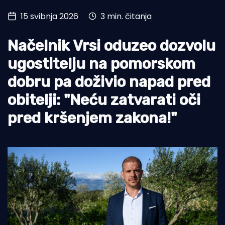
15 svibnja 2026
3 min. čitanja
Turizam i nautika
Pomorstvo
Načelnik Vrsi oduzeo dozvolu
Ribolov
ugostitelju na pomorskom
dobru pa doživio napad pred
Ekologija
obitelji: "Neću zatvarati oči
Tradicija i kultura
pred kršenjem zakona!"