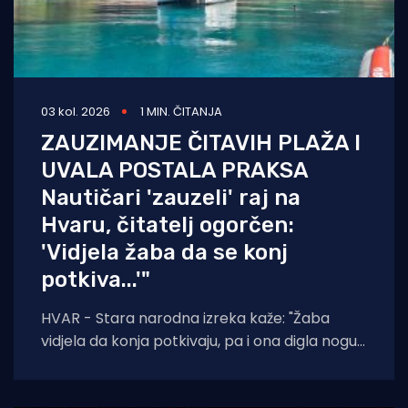
03 kol. 2026
1 MIN. ČITANJA
ZAUZIMANJE ČITAVIH PLAŽA I
UVALA POSTALA PRAKSA
Nautičari 'zauzeli' raj na
Hvaru, čitatelj ogorčen:
'Vidjela žaba da se konj
potkiva...'"
HVAR - Stara narodna izreka kaže: "Žaba
vidjela da konja potkivaju, pa i ona digla nogu."
Čini se da