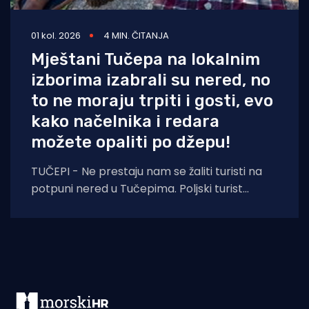
01 kol. 2026
4 MIN. ČITANJA
Mještani Tučepa na lokalnim
izborima izabrali su nered, no
to ne moraju trpiti i gosti, evo
kako načelnika i redara
možete opaliti po džepu!
TUČEPI - Ne prestaju nam se žaliti turisti na
potpuni nered u Tučepima. Poljski turist
pokazuje fotografije nastale danas i kaže: