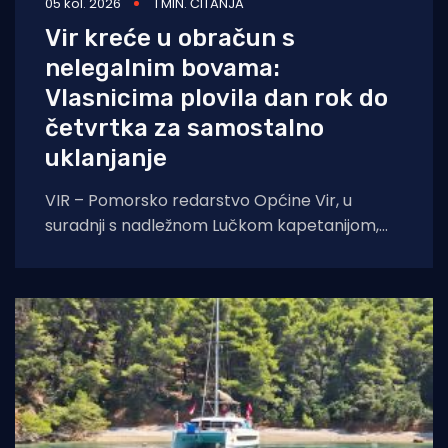
05 kol. 2026
1 MIN. ČITANJA
Vir kreće u obračun s
nelegalnim bovama:
Vlasnicima plovila dan rok do
četvrtka za samostalno
uklanjanje
VIR – Pomorsko redarstvo Općine Vir, u
suradnji s nadležnom Lučkom kapetanijom,
pokreće veliku akciju uklanjanja svih
nelegalno postavljenih naprava za