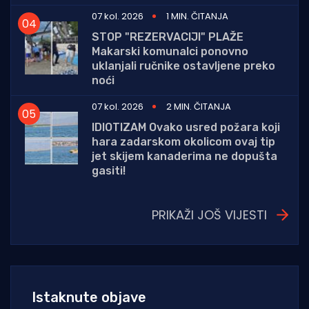
07 kol. 2026
1 MIN. ČITANJA
STOP "REZERVACIJI" PLAŽE
Makarski komunalci ponovno
uklanjali ručnike ostavljene preko
noći
07 kol. 2026
2 MIN. ČITANJA
IDIOTIZAM Ovako usred požara koji
hara zadarskom okolicom ovaj tip
jet skijem kanaderima ne dopušta
gasiti!
PRIKAŽI JOŠ VIJESTI
Istaknute objave