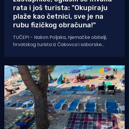
rata i još turista: "Okupiraju
plaže kao četnici, sve je na
rubu fizičkog obračuna!"
TUČEPI - Nakon Poljaka, njemačke obitelji,
hrvatskog turista iz Čakovca i saborske
zastupnice, još jedna obitelj iz Bosne i
Hercegovine javlja