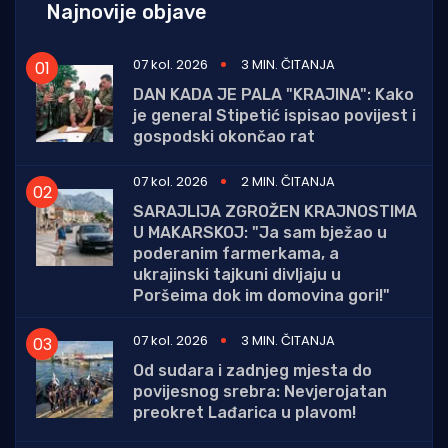
Najnovije objave
07 kol. 2026
3 MIN. ČITANJA
DAN KADA JE PALA "KRAJINA": Kako
je general Stipetić ispisao povijest i
gospodski okončao rat
07 kol. 2026
2 MIN. ČITANJA
SARAJLIJA ZGROŽEN KRAJNOSTIMA
U MAKARSKOJ: "Ja sam bježao u
poderanim farmerkama, a
ukrajinski tajkuni divljaju u
Poršeima dok im domovina gori!"
07 kol. 2026
3 MIN. ČITANJA
Od sudara i zadnjeg mjesta do
povijesnog srebra: Nevjerojatan
preokret Lađarica u plavom!