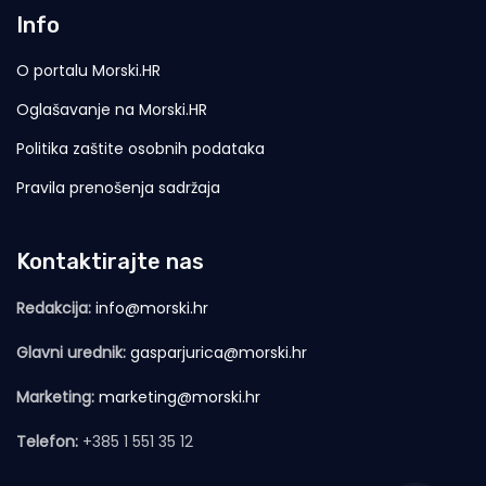
Info
O portalu Morski.HR
Oglašavanje na Morski.HR
Politika zaštite osobnih podataka
Pravila prenošenja sadržaja
Kontaktirajte nas
Redakcija:
info@morski.hr
Glavni urednik:
gasparjurica@morski.hr
Marketing:
marketing@morski.hr
Telefon:
+385 1 551 35 12