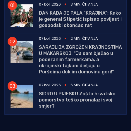
07 kol. 2026
3 MIN. ČITANJA
DAN KADA JE PALA "KRAJINA": Kako
je general Stipetić ispisao povijest i
gospodski okončao rat
07 kol. 2026
2 MIN. ČITANJA
SARAJLIJA ZGROŽEN KRAJNOSTIMA
U MAKARSKOJ: "Ja sam bježao u
poderanim farmerkama, a
ukrajinski tajkuni divljaju u
Poršeima dok im domovina gori!"
07 kol. 2026
6 MIN. ČITANJA
SIDRO U PIJESKU Zašto hrvatsko
pomorstvo teško pronalazi svoj
smjer?