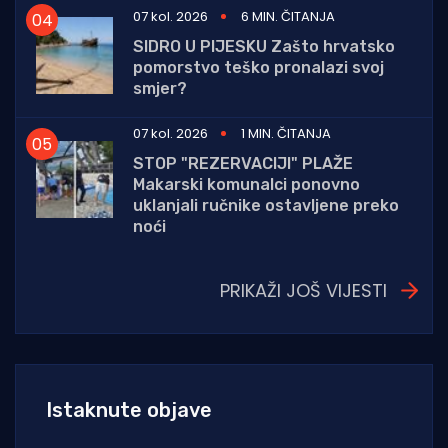
07 kol. 2026
6 MIN. ČITANJA
SIDRO U PIJESKU Zašto hrvatsko
pomorstvo teško pronalazi svoj
smjer?
07 kol. 2026
1 MIN. ČITANJA
STOP "REZERVACIJI" PLAŽE
Makarski komunalci ponovno
uklanjali ručnike ostavljene preko
noći
PRIKAŽI JOŠ VIJESTI
Istaknute objave