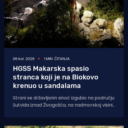
06 kol. 2026
1 MIN. ČITANJA
HGSS Makarska spasio
stranca koji je na Biokovo
krenuo u sandalama
Strani se državljanin sinoć izgubio na području
Sutvida iznad Živogošća, na nadmorskoj visini
od oko 1.050 metara. Muškarac je