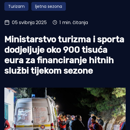
Turizam
ljetna sezona
Turizam i nautika
Pomorstvo
05 svibnja 2025
1 min. čitanja
Ribolov
Ministarstvo turizma i sporta
Ekologija
dodjeljuje oko 900 tisuća
Tradicija i kultura
eura za financiranje hitnih
službi tijekom sezone