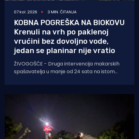
07 kol. 2026
3 MIN. ČITANJA
KOBNA POGREŠKA NA BIOKOVU
Krenuli na vrh po paklenoj
vrućini bez dovoljno vode,
jedan se planinar nije vratio
ŽIVOGOŠĆE - Druga intervencija makarskih
spašavatelja u manje od 24 sata na istom
lokalitetu završila je kobno. HGSS ponovno
apelira na