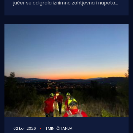
jučer se odigrala iznimno zahtjevna i napeta
intervencija hitne medicinske službe.
Zahvaljujući nevjerojatnoj
02 kol. 2026
1 MIN. ČITANJA