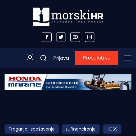
Pretplati se
Prijava
Početna
Morski plus
Morski TV
Obala
Traganje i spašavanje
sufinanciranje
HGSS
Otoci