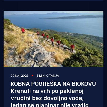
zrakoplovstva poletjela je u subotu,
07 kol. 2026
3 MIN. ČITANJA
KOBNA POGREŠKA NA BIOKOVU
Krenuli na vrh po paklenoj
vrućini bez dovoljno vode,
jedan se planinar nije vratio