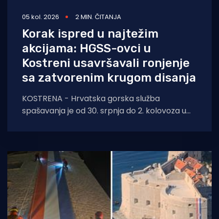
05 kol. 2026
2 MIN. ČITANJA
Korak ispred u najtežim
akcijama: HGSS-ovci u
Kostreni usavršavali ronjenje
sa zatvorenim krugom disanja
KOSTRENA - Hrvatska gorska služba
spašavanja je od 30. srpnja do 2. kolovoza u
Kostreni uspješno provela crossover tečaj
ronjenja za