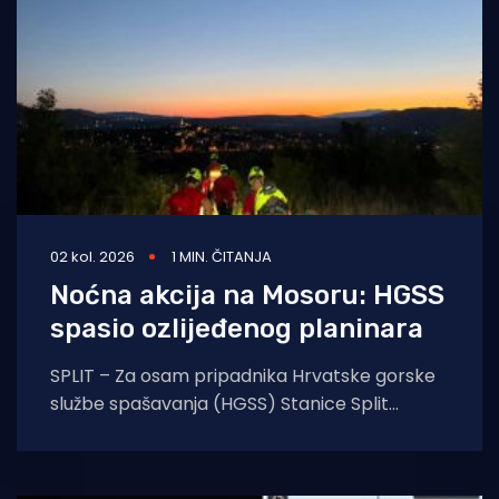
02 kol. 2026
1 MIN. ČITANJA
Noćna akcija na Mosoru: HGSS
spasio ozlijeđenog planinara
SPLIT – Za osam pripadnika Hrvatske gorske
službe spašavanja (HGSS) Stanice Split
protekla noć protekla je u znaku još jedne
uspješne