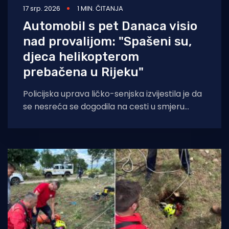
17 srp. 2026
1 MIN. ČITANJA
Automobil s pet Danaca visio
nad provalijom: "Spašeni su,
djeca helikopterom
prebačena u Rijeku"
Policijska uprava ličko-senjska izvijestila je da
se nesreća se dogodila na cesti u smjeru
Poljanka, a na mjesto događaja