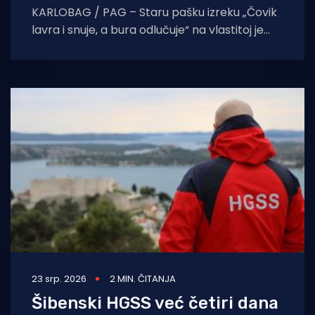
KARLOBAG / PAG – Staru pašku izreku „Čovik
lavra i snuje, a bura odlučuje“ na vlastitoj je
koži u četvrtak navečer osjetio
23 srp. 2026
2 MIN. ČITANJA
Šibenski HGSS već četiri dana