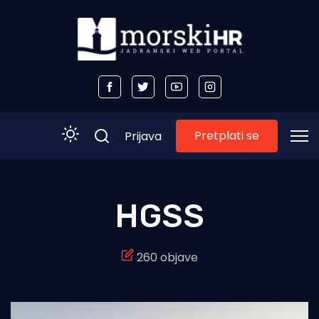
Pretplati se
Prijava
Početna
HGSS
Morski plus
260 objave
Morski TV
Obala
Otoci