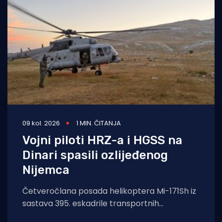
Turizam i nautika
Pomorstvo
Ribolov
Ekologija
Tradicija i kultura
09 kol. 2026
1 MIN. ČITANJA
Vojni piloti HRZ-a i HGSS na
Dinari spasili ozlijeđenog
Nijemca
Četveročlana posada helikoptera Mi-171Sh iz
sastava 395. eskadrile transportnih
helikoptera 93. krila Hrvatskog ratnog