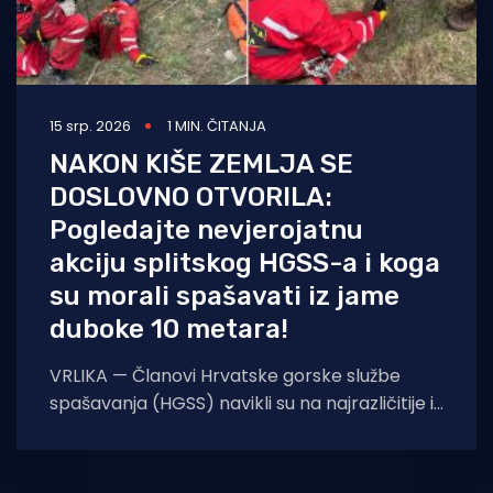
15 srp. 2026
1 MIN. ČITANJA
NAKON KIŠE ZEMLJA SE
DOSLOVNO OTVORILA:
Pogledajte nevjerojatnu
akciju splitskog HGSS-a i koga
su morali spašavati iz jame
duboke 10 metara!
VRLIKA — Članovi Hrvatske gorske službe
spašavanja (HGSS) navikli su na najrazličitije i
iznimno zahtjevne situacije na terenu, no
ovog ponedjeljka