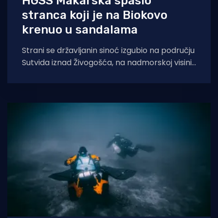
HGSS Makarska spasio
stranca koji je na Biokovo
krenuo u sandalama
Strani se državljanin sinoć izgubio na području
Sutvida iznad Živogošća, na nadmorskoj visini
od oko 1.050 metara. Muškarac je