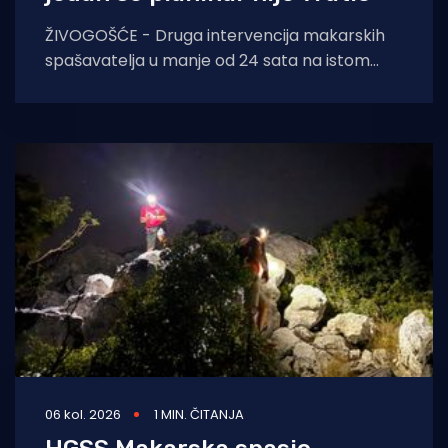
ŽIVOGOŠĆE - Druga intervencija makarskih
spašavatelja u manje od 24 sata na istom
lokalitetu završila je kobno. HGSS ponovno
apelira na
06 kol. 2026
1 MIN. ČITANJA