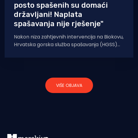
posto spašenih su domaći
državljani! Naplata
spašavanja nije rješenje"
Nakon niza zahtjevnih intervencija na Biokovu,
Hrvatska gorska služba spašavanja (HGSS)
ponovno apelira na posjetitelje da ne
podcjenjuju planine. Iako
VIŠE OBJAVA