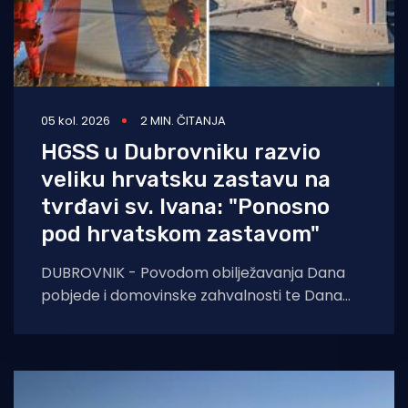
05 kol. 2026
2 MIN. ČITANJA
HGSS u Dubrovniku razvio
veliku hrvatsku zastavu na
tvrđavi sv. Ivana: "Ponosno
pod hrvatskom zastavom"
DUBROVNIK - Povodom obilježavanja Dana
pobjede i domovinske zahvalnosti te Dana
hrvatskih branitelja, pripadnici Hrvatske
gorske službe spašavanja (HGSS) Stanice
Dubrovnik