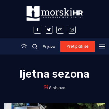
Pretplati se
Prijava
Početna
ljetna sezona
Morski plus
8 objave
Morski TV
Obala
Otoci