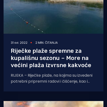
31 svi. 2022
2 MIN. ČITANJA
Riječke plaže spremne za
kupališnu sezonu – More na
većini plaža izvrsne kakvoće
RIJEKA – Riječke plaže, na kojima su izvedeni
potrebni pripremni radovi i čišćenje, kao i
prvo uzorkovanje kvalitete mora za kupanje,