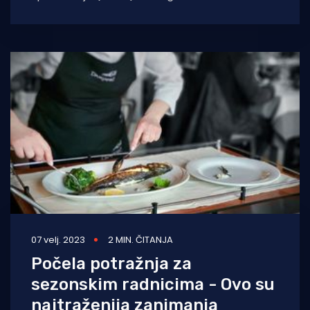
spašavanju osoba, Ministarstvu unutarnjih
poslova za projekt Sigurna turistička
07 velj. 2023
2 MIN. ČITANJA
Počela potražnja za
sezonskim radnicima - Ovo su
najtraženija zanimanja