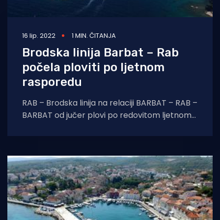
16 lip. 2022
1 MIN. ČITANJA
Brodska linija Barbat – Rab
počela ploviti po ljetnom
rasporedu
RAB – Brodska linija na relaciji BARBAT – RAB –
BARBAT od jučer plovi po redovitom ljetnom
plovidbenom redu. Treću godinu zaredom,
nekoć