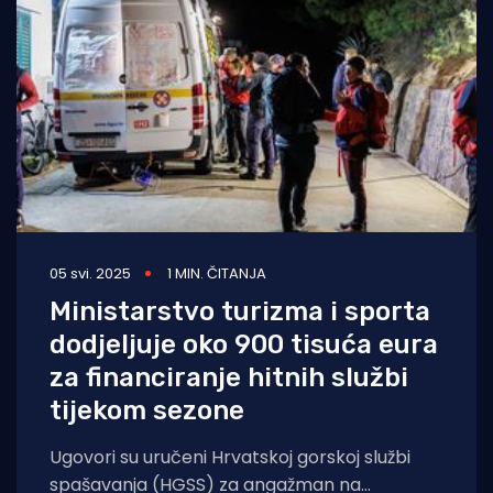
Turizam i nautika
Pomorstvo
Ribolov
Ekologija
Tradicija i kultura
05 svi. 2025
1 MIN. ČITANJA
Ministarstvo turizma i sporta
dodjeljuje oko 900 tisuća eura
za financiranje hitnih službi
tijekom sezone
Ugovori su uručeni Hrvatskoj gorskoj službi
spašavanja (HGSS) za angažman na