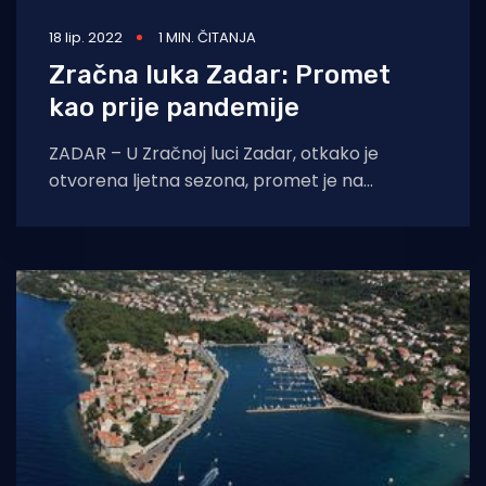
18 lip. 2022
1 MIN. ČITANJA
Zračna luka Zadar: Promet
kao prije pandemije
ZADAR – U Zračnoj luci Zadar, otkako je
otvorena ljetna sezona, promet je na
pretpandemijskoj razini! Uvode se i nove
zračne