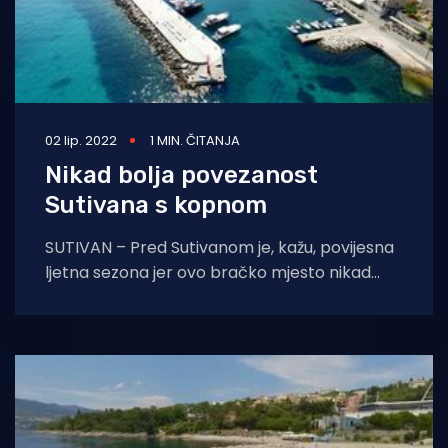
02 lip. 2022
1 MIN. ČITANJA
Nikad bolja povezanost
Sutivana s kopnom
SUTIVAN – Pred Sutivanom je, kažu, povijesna
ljetna sezona jer ovo bračko mjesto nikad
dosad nije bilo bolje povezano s kopnom