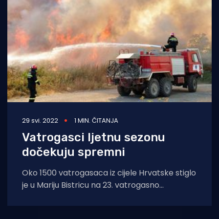
29 svi. 2022
1 MIN. ČITANJA
Vatrogasci ljetnu sezonu
dočekuju spremni
Oko 1500 vatrogasaca iz cijele Hrvatske stiglo
je u Mariju Bistricu na 23. vatrogasno
hodočašće. Time završava obilježavanje
mjeseca zaštite