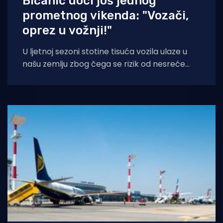
Bićanić uoči još jednog
prometnog vikenda: "Vozači,
oprez u vožnji!"
U ljetnoj sezoni stotine tisuća vozila ulaze u
našu zemlju zbog čega se rizik od nesreće
povećava. Šef Središnjeg centra