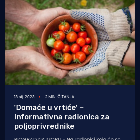
18 sij. 2023
2 MIN. ČITANJA
'Domaće u vrtiće' –
informativna radionica za
poljoprivrednike
BIOGRAD NA MORU - Na radionici koja će se