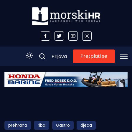
Pretplati se
Prijava
Početna
Morski plus
Morski TV
Obala
prehrana
riba
Gastro
djeca
Otoci