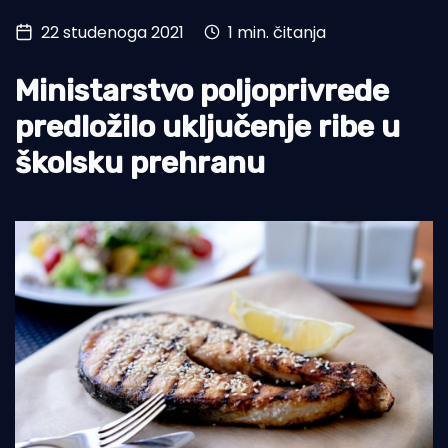
22 studenoga 2021
1 min. čitanja
Turizam i nautika
Pomorstvo
Ministarstvo poljoprivrede
Ribolov
predložilo uključenje ribe u
školsku prehranu
Ekologija
Tradicija i kultura