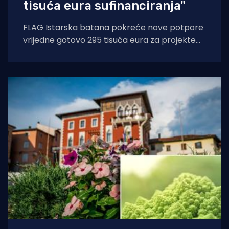
tisuća eura sufinanciranja"
FLAG Istarska batana pokreće nove potpore
vrijedne gotovo 295 tisuća eura za projekte
koji potiču prehranu temeljenu na lokalnoj
ribi,