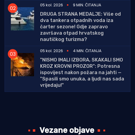
05 kol. 2026
9 MIN. ČITANJA
DRUGA STRANA MEDALJE: Više od
dva tankera otpadnih voda iza
čarter sezone! Gdje zapravo
završava otpad hrvatskog
nautičkog turizma?
05 kol. 2026
4 MIN. ČITANJA
"NISMO IMALI IZBORA, SKAKALI SMO
KROZ KROVNI PROZOR": Potresna
ispovijest nakon požara na jahti —
"Spasili smo unuka, a ljudi nas sada
vrijeđaju!"
Vezane objave