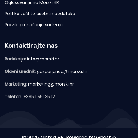
Oglašavanje na Morski.HR
Politika zaštite osobnih podataka
Pravila prenošenja sadržaja
Kontaktirajte nas
Redakcija:
info@morski.hr
Glavni urednik:
gasparjurica@morski.hr
Marketing:
marketing@morski.hr
Telefon:
+385 1 551 35 12
© 2026 Morski HR. Powered by
Ghost
&