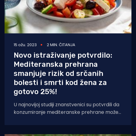
15 ožu. 2023
2 MIN. ČITANJA
Novo istraživanje potvrdilo:
Mediteranska prehrana
smanjuje rizik od srčanih
bolesti i smrti kod žena za
gotovo 25%!
U najnovijoj studiji znanstvenici su potvrdili da
konzumiranje mediteranske prehrane može
značajno smanjiti rizik od kardiovaskularnih
bolesti i smrti kod