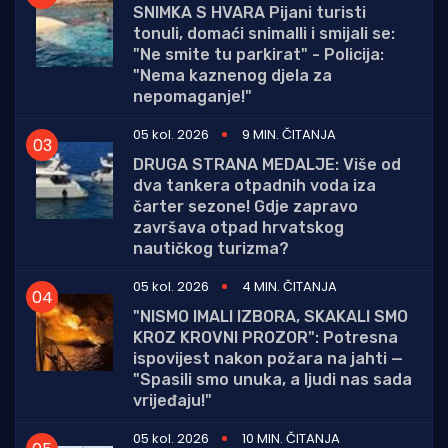
SNIMKA S HVARA Pijani turisti
tonuli, domaći snimalli i smijali se:
"Ne smite tu parkirat" - Policija:
"Nema kaznenog djela za
nepomaganje!"
05 kol. 2026
9 MIN. ČITANJA
DRUGA STRANA MEDALJE: Više od
dva tankera otpadnih voda iza
čarter sezone! Gdje zapravo
završava otpad hrvatskog
nautičkog turizma?
05 kol. 2026
4 MIN. ČITANJA
"NISMO IMALI IZBORA, SKAKALI SMO
KROZ KROVNI PROZOR": Potresna
ispovijest nakon požara na jahti —
"Spasili smo unuka, a ljudi nas sada
vrijeđaju!"
05 kol. 2026
10 MIN. ČITANJA