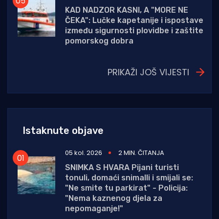
KAD NADZOR KASNI, A "MORE NE
ČEKA": Lučke kapetanije i ispostave
između sigurnosti plovidbe i zaštite
pomorskog dobra
PRIKAŽI JOŠ VIJESTI
Istaknute objave
05 kol. 2026
2 MIN. ČITANJA
SNIMKA S HVARA Pijani turisti
tonuli, domaći snimalli i smijali se:
"Ne smite tu parkirat" - Policija:
"Nema kaznenog djela za
nepomaganje!"