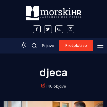
Pretplati se
Prijava
Početna
djeca
Morski plus
140 objave
Morski TV
Obala
Otoci