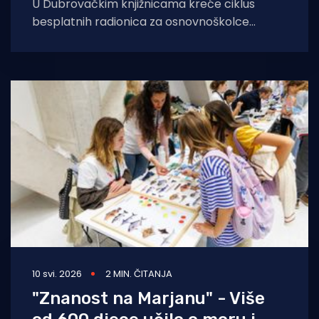
U Dubrovačkim knjižnicama kreće ciklus
besplatnih radionica za osnovnoškolce
suočene s disleksijom i teškoćama u čitanju.
Radionice će se održavati
10 svi. 2026
2 MIN. ČITANJA
"Znanost na Marjanu" - Više