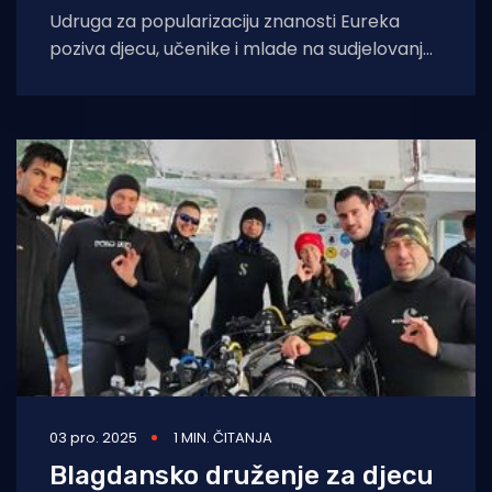
Udruga za popularizaciju znanosti Eureka
poziva djecu, učenike i mlade na sudjelovanje
u edukativnim STEM radionicama u okviru
projekta SVJETIONIK
03 pro. 2025
1 MIN. ČITANJA
Blagdansko druženje za djecu