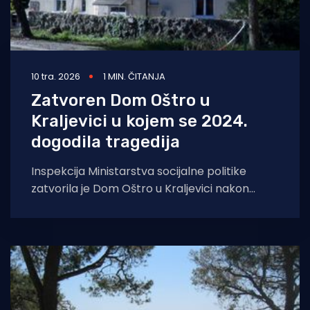
10 tra. 2026
1 MIN. ČITANJA
Zatvoren Dom Oštro u
Kraljevici u kojem se 2024.
dogodila tragedija
Inspekcija Ministarstva socijalne politike
zatvorila je Dom Oštro u Kraljevici nakon
izvanrednog nadzora. Riječ je o Domu u kojem
su