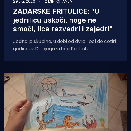
29 tra. 2026
2 MIN. ČITANJA
ZADARSKE FRITULICE: "U
jedrilicu uskoči, noge ne
smoči, lice razvedri i zajedri"
Jedna je skupina, u dobi od dvije i pol do četiri
godine, iz Dječjega vrtića Radost,
PJ Voštarnica, imenom "