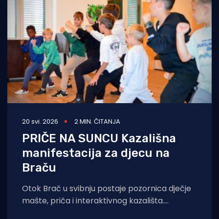
Turizam i nautika
Pomorstvo
Ribolov
Ekologija
Tradicija i kultura
20 svi. 2026
2 MIN. ČITANJA
PRIČE NA SUNCU Kazališna
manifestacija za djecu na
Braču
Otok Brač u svibnju postaje pozornica dječje
mašte, priča i interaktivnog kazališta.
Kazališna manifestacija za djecu i cijelu obitelj