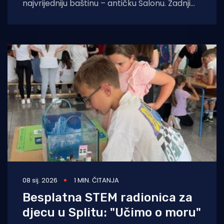
najvrijedniju baštinu – antičku Salonu. Zadnji
dan mjeseca siječnja 2026. ostat
08 sij. 2026
1 MIN. ČITANJA
Besplatna STEM radionica za
djecu u Splitu: "Učimo o moru"