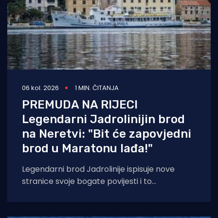
06 kol. 2026
1 MIN. ČITANJA
PREMUDA NA RIJECI
Legendarni Jadrolinijin brod
na Neretvi: "Bit će zapovjedni
brod u Maratonu lađa!"
Legendarni brod Jadrolinije ispisuje nove
stranice svoje bogate povijesti i to
sudjelovanjem u Maratonu lađa! Premuda se
trenutačno nalazi u