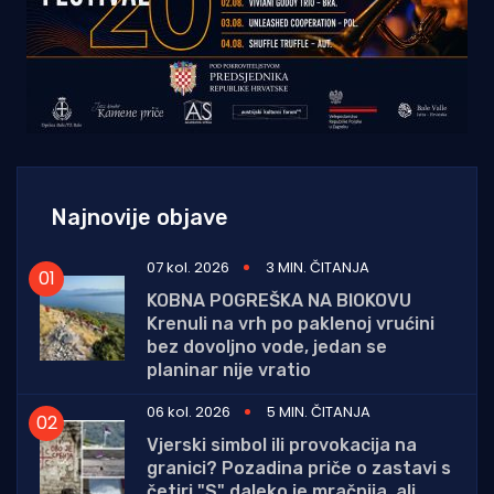
Najnovije objave
07 kol. 2026
3 MIN. ČITANJA
KOBNA POGREŠKA NA BIOKOVU
Krenuli na vrh po paklenoj vrućini
bez dovoljno vode, jedan se
planinar nije vratio
06 kol. 2026
5 MIN. ČITANJA
Vjerski simbol ili provokacija na
granici? Pozadina priče o zastavi s
četiri "S" daleko je mračnija, ali