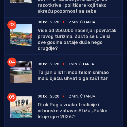
razotkriva i političare koji tako
skreću pozornost sa sebe
06 kol. 2026
2 MIN. ČITANJA
Više od 250.000 noćenja i povratak
pravog turizma: Zašto se u Jelsi
ove godine ostaje duže nego
drugdje?
06 kol. 2026
1 MIN. ČITANJA
Talijan u Istri mobitelom snimao
malu djecu, uhvatio ga zaštitar
06 kol. 2026
2 MIN. ČITANJA
Otok Pag u znaku tradicije i
vrhunske zabave: Stižu „Paške
litnje igre 2026.”!