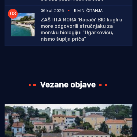
06 kol. 2026
5 MIN. ČITANJA
ZAŠTITA MORA 'Bacači' BIO kugli u
more odgovorili stručnjaku za
morsku biologiju: "Ugarkoviću,
nismo šuplja priča"
Vezane objave