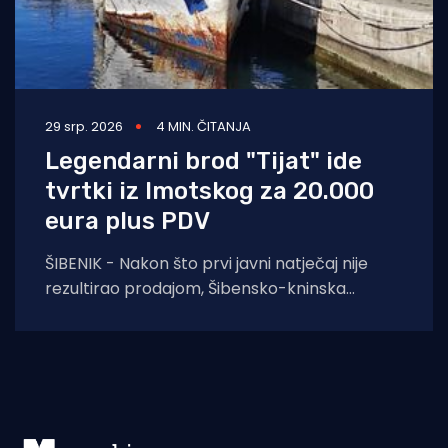
29 srp. 2026
4 MIN. ČITANJA
Legendarni brod "Tijat" ide
tvrtki iz Imotskog za 20.000
eura plus PDV
ŠIBENIK - Nakon što prvi javni natječaj nije
rezultirao prodajom, Šibensko-kninska
županija na ponovljenom je pozivu prihvatila
najvišu od tri