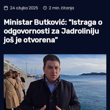
24 ožujka 2025
2 min. čitanja
Turizam i nautika
Pomorstvo
Ministar Butković: "Istraga o
Ribolov
odgovornosti za Jadroliniju
još je otvorena"
Ekologija
Tradicija i kultura