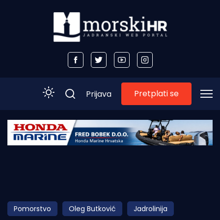
Pretplati se
Prijava
Početna
Morski plus
Morski TV
Obala
Pomorstvo
Oleg Butković
Jadrolinija
Otoci