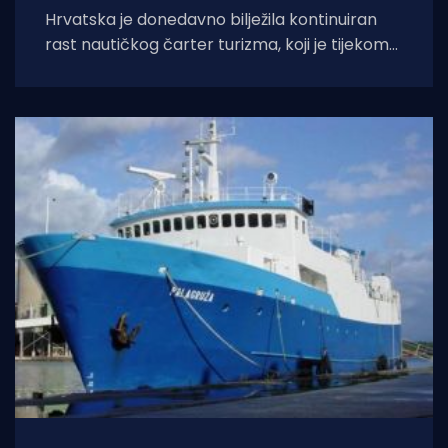
Hrvatska je donedavno bilježila kontinuiran
rast nautičkog čarter turizma, koji je tijekom
2025. godine (siječanj–studeni) prema
podacima Ministarstva pomorstva,