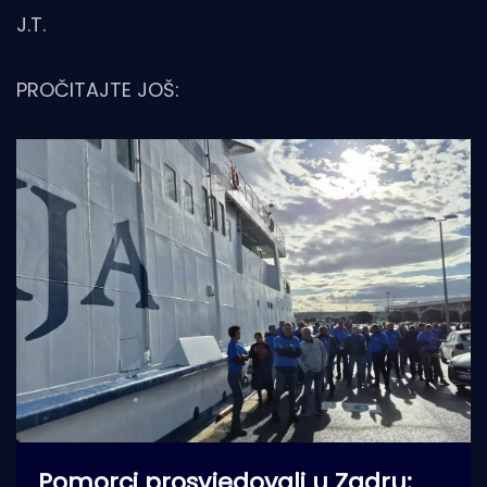
J.T.
PROČITAJTE JOŠ:
Pomorci prosvjedovali u Zadru: