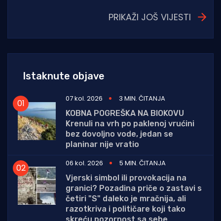
PRIKAŽI JOŠ VIJESTI
Istaknute objave
07 kol. 2026
3 MIN. ČITANJA
KOBNA POGREŠKA NA BIOKOVU
Krenuli na vrh po paklenoj vrućini
bez dovoljno vode, jedan se
planinar nije vratio
06 kol. 2026
5 MIN. ČITANJA
Vjerski simbol ili provokacija na
granici? Pozadina priče o zastavi s
četiri "S" daleko je mračnija, ali
razotkriva i političare koji tako
skreću pozornost sa sebe