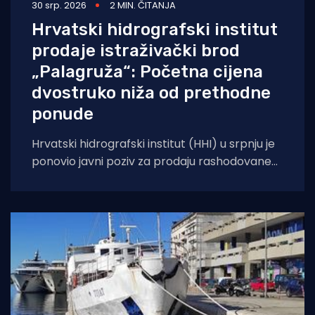
30 srp. 2026
2 MIN. ČITANJA
Hrvatski hidrografski institut
prodaje istraživački brod
„Palagruža“: Početna cijena
dvostruko niža od prethodne
ponude
Hrvatski hidrografski institut (HHI) u srpnju je
ponovio javni poziv za prodaju rashodovane
dugotrajne imovine – istraživačkog broda
„Palagruža“. Prodaja se