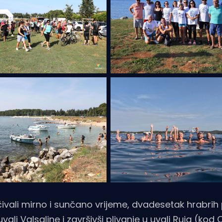
ivali mirno i sunčano vrijeme, dvadesetak hrabrih
vali Valsaline i završivši plivanje u uvali Ruja (ko