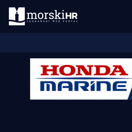
Početna
Morski plus
Morski TV
Obala
Otoci
Turizam i nautika