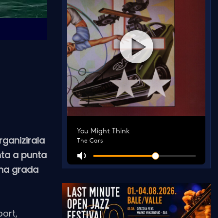
rganizirala
nta a punta
ana grada
port,