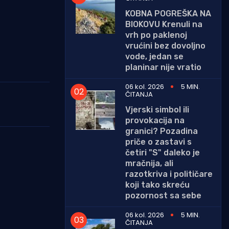
KOBNA POGREŠKA NA
BIOKOVU Krenuli na
vrh po paklenoj
vrućini bez dovoljno
vode, jedan se
planinar nije vratio
06 kol. 2026
5 MIN.
ČITANJA
Vjerski simbol ili
provokacija na
granici? Pozadina
priče o zastavi s
četiri "S" daleko je
mračnija, ali
razotkriva i političare
koji tako skreću
pozornost sa sebe
06 kol. 2026
5 MIN.
ČITANJA