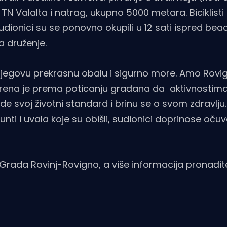
o TN Valalta i natrag, ukupno 5000 metara. Biciklisti
 sudionici su se ponovno okupili u 12 sati ispred be
a druženje.
njegovu prekrasnu obalu i sigurno more. Amo Rovig
jerena je prema poticanju građana da aktivnostim
jede svoj životni standard i brinu se o svom zdravlju.
ti i uvala koje su obišli, sudionici doprinose oču
 Grada Rovinj-Rovigno, a više informacija pronađi