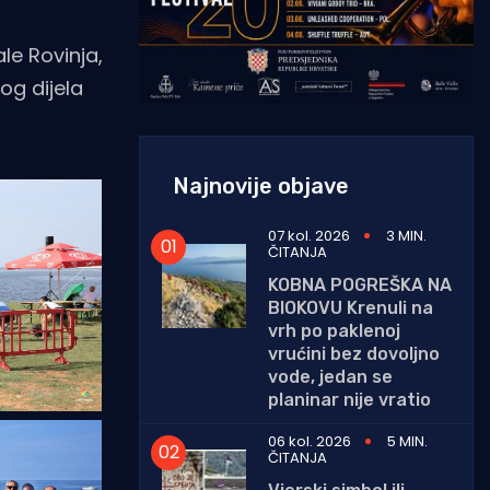
le Rovinja,
og dijela
Najnovije objave
07 kol. 2026
3 MIN.
ČITANJA
KOBNA POGREŠKA NA
BIOKOVU Krenuli na
vrh po paklenoj
vrućini bez dovoljno
vode, jedan se
planinar nije vratio
06 kol. 2026
5 MIN.
ČITANJA