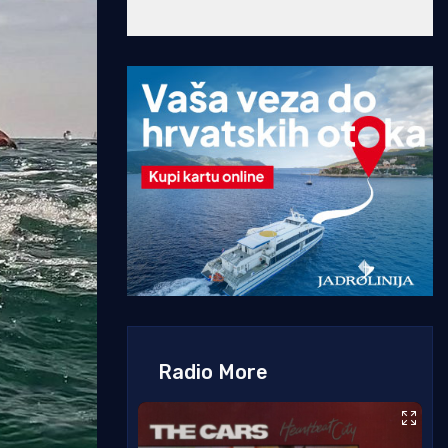
Radio More