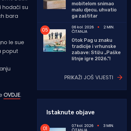
mobitelom snimao
 i hodači su
malu djecu, uhvatio
ach bara
ga zaštitar
06 kol. 2026
2 MIN.
ČITANJA
Otok Pag u znaku
no le sue
tradicije i vrhunske
a poput
zabave: Stižu „Paške
litnje igre 2026.”!
vanju
PRIKAŽI JOŠ VIJESTI
te
OVDJE
.
Istaknute objave
07 kol. 2026
3 MIN.
ČITANJA