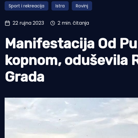
Sport i rekreacija
Istra
Rovinj
Pomorstvo
Ribolov
22 rujna 2023
2 min. čitanja
Ekologija
Manifestacija Od Pu
Tradicija i kultura
kopnom, oduševila R
Grada