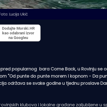
Foto: Lucija Ukić
a i ispred popularnog bara Come Back, u Rovinju se o
ivom "Od punte do punte morem i kopnom - Da pu
acija održava se svake godine u tjednu proslave D
 rovinjskih klubova i lokalne građane zaljubljene u s