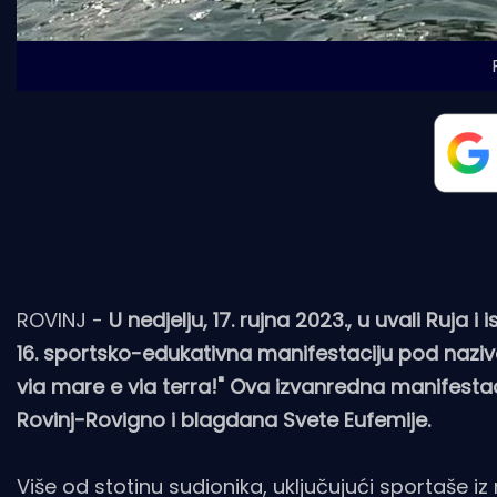
ROVINJ -
U nedjelju, 17. rujna 2023., u uvali Ruj
16. sportsko-edukativna manifestaciju pod naz
via mare e via terra!" Ova izvanredna manifest
Rovinj-Rovigno i blagdana Svete Eufemije.
Više od stotinu sudionika, uključujući sportaše iz