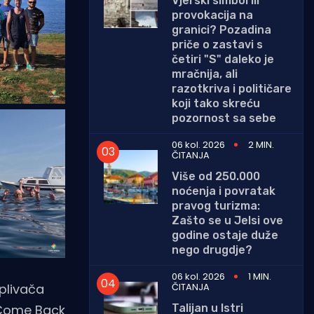
Vjerski simbol ili
provokacija na
granici? Pozadina
priče o zastavi s
četiri "S" daleko je
mračnija, ali
razotkriva i političare
koji tako skreću
pozornost sa sebe
06 kol. 2026
2 MIN.
ČITANJA
Više od 250.000
noćenja i povratak
pravog turizma:
Zašto se u Jelsi ove
godine ostaje duže
nego drugdje?
06 kol. 2026
1 MIN.
ČITANJA
 plivača
Talijan u Istri
d Come Back