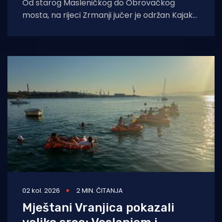
Od starog Masleničkog do Obrovačkog
mosta, na rijeci Zrmanji jučer je održan Kajak
kup Poskok 3, jedinstveno sportsko
natjecanje koje
02 kol. 2026
2 MIN. ČITANJA
Mještani Vranjica pokazali