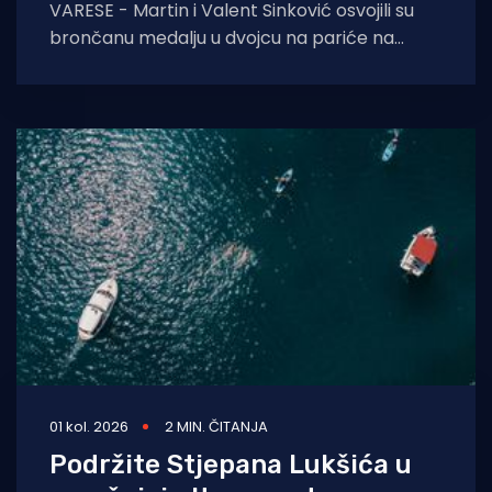
VARESE - Martin i Valent Sinković osvojili su
brončanu medalju u dvojcu na pariće na
Europskom prvenstvu u Vareseu. Hrvatski
olimpijci
01 kol. 2026
2 MIN. ČITANJA
Podržite Stjepana Lukšića u