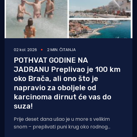
02 kol. 2026
2 MIN. ČITANJA
POTHVAT GODINE NA
JADRANU Preplivao je 100 km
oko Brača, ali ono što je
napravio za oboljele od
karcinoma dirnut će vas do
suza!
Prije deset dana ušao je u more s velikim
snom – preplivati puni krug oko rodnog
Brača. Danas je Stjepan Lukšić