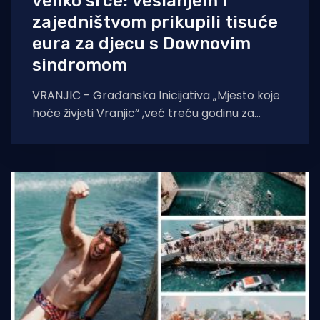
veliko srce: Veslanjem i
zajedništvom prikupili tisuće
eura za djecu s Downovim
sindromom
VRANJIC - Građanska Inicijativa „Mjesto koje
hoće živjeti Vranjic“ ,već treću godinu za
redom, organizirala je druženje i ekološko-
humanitarnu utrku