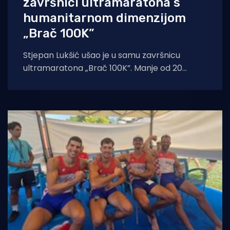
završnici ultramaratona s
humanitarnom dimenzijom
„Brač 100K”
Stjepan Lukšić ušao je u samu završnicu
ultramaratona „Brač 100K”. Manje od 20
kilometara je preostalo do punog kruga oko