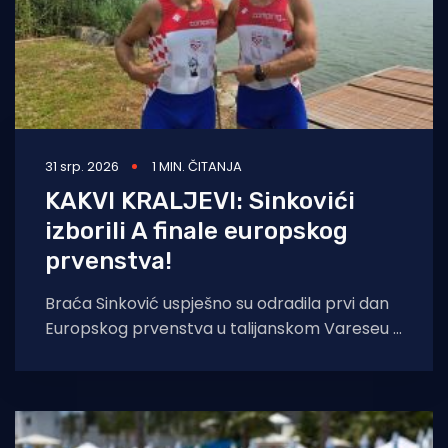
31 srp. 2026
1 MIN. ČITANJA
KAKVI KRALJEVI: Sinkovići
izborili A finale europskog
prvenstva!
Braća Sinković uspješno su odradila prvi dan
Europskog prvenstva u talijanskom Vareseu i
plasirala se u A finale dvojca na