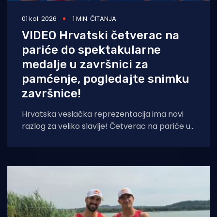
01 kol. 2026
1 MIN. ČITANJA
VIDEO Hrvatski četverac na
pariće do spektakularne
medalje u završnici za
pamćenje, pogledajte snimku
završnice!
Hrvatska veslačka reprezentacija ima novi
razlog za veliko slavlje! Četverac na pariće u
sastavu Ivan Talaja, Damir Martin, Karlo
Bošković