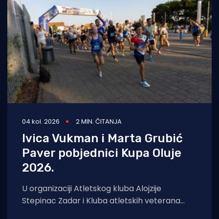
Turizam i nautika
Pomorstvo
Ribolov
Ekologija
Tradicija i kultura
04 kol. 2026
2 MIN. ČITANJA
Ivica Vukman i Marta Grubić
Paver pobjednici Kupa Oluje
2026.
U organizaciji Atletskog kluba Alojzije
Stepinac Zadar i Kluba atletskih veterana
Zadar, u nedjelju je u Športskom centru Višnjik