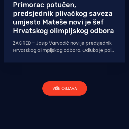
Primorac potučen,
predsjednik plivačkog saveza
umjesto Mateše novi je šef
Hrvatskog olimpijskog odbora
ZAGREB – Josip Varvodić novi je predsjednik
Hrvatskog olimpijskog odbora. Odluka je pala
na izvanrednoj izbornoj skupštini održanoj u
zagrebačkom hotelu
VIŠE OBJAVA