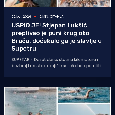
02 kol. 2026
2 MIN. ČITANJA
USPIO JE! Stjepan Lukšić
preplivao je puni krug oko
Brača, dočekalo ga je slavlje u
Supetru
SUPETAR - Deset dana, stotinu kilometara i
bezbroj trenutaka koji će se još dugo pamtiti.
Stjepan Lukšić ostvario je ono što