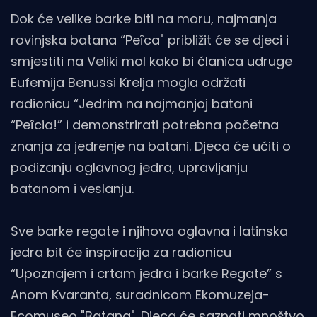
Dok će velike barke biti na moru, najmanja
rovinjska batana “Peîca" približit će se djeci i
smjestiti na Veliki mol kako bi članica udruge
Eufemija Benussi Krelja mogla održati
radionicu “Jedrim na najmanjoj batani
“Peîcia!” i demonstrirati potrebna početna
znanja za jedrenje na batani. Djeca će učiti o
podizanju oglavnog jedra, upravljanju
batanom i veslanju.
Sve barke regate i njihova oglavna i latinska
jedra bit će inspiracija za radionicu
“Upoznajem i crtam jedra i barke Regate” s
Anom Kvaranta, suradnicom Ekomuzeja-
Ecomuseo "Batana". Djeca će saznati mnoštvo