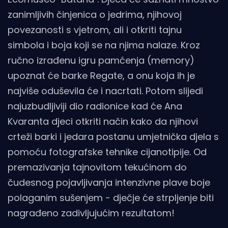
zanimljivih činjenica o jedrima, njihovoj
povezanosti s vjetrom, ali i otkriti tajnu
simbola i boja koji se na njima nalaze. Kroz
ručno izrađenu igru pamćenja (memory)
upoznat će barke Regate, a onu koja ih je
najviše oduševila će i nacrtati. Potom slijedi
najuzbudljiviji dio radionice kad će Ana
Kvaranta djeci otkriti način kako da njihovi
crteži barki i jedara postanu umjetnička djela s
pomoću fotografske tehnike cijanotipije. Od
premazivanja tajnovitom tekućinom do
čudesnog pojavljivanja intenzivne plave boje
polaganim sušenjem - dječje će strpljenje biti
nagrađeno zadivljujućim rezultatom!