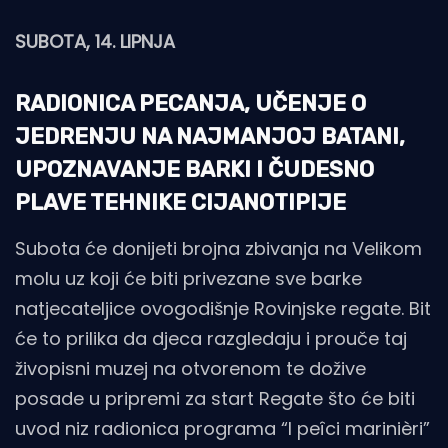
SUBOTA, 14. LIPNJA
RADIONICA PECANJA, UČENJE O
JEDRENJU NA NAJMANJOJ BATANI,
UPOZNAVANJE BARKI I ČUDESNO
PLAVE TEHNIKE CIJANOTIPIJE
Subota će donijeti brojna zbivanja na Velikom
molu uz koji će biti privezane sve barke
natjecateljice ovogodišnje Rovinjske regate. Bit
će to prilika da djeca razgledaju i prouče taj
živopisni muzej na otvorenom te dožive
posade u pripremi za start Regate što će biti
uvod niz radionica programa “I peîci marinièri”