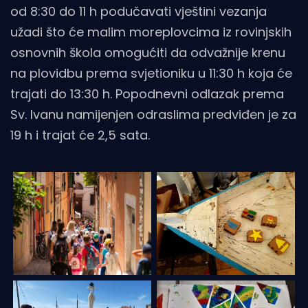
od 8:30 do 11 h podučavati vještini vezanja
užadi što će malim moreplovcima iz rovinjskih
osnovnih škola omogućiti da odvažnije krenu
na plovidbu prema svjetioniku u 11:30 h koja će
trajati do 13:30 h. Popodnevni odlazak prema
Sv. Ivanu namijenjen odraslima predviđen je za
19 h i trajat će 2,5 sata.