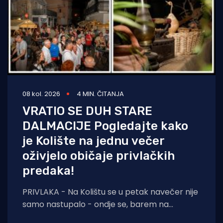
08 kol. 2026
4 MIN. ČITANJA
VRATIO SE DUH STARE
DALMACIJE Pogledajte kako
je Kolište na jednu večer
oživjelo običaje privlačkih
predaka!
PRIVLAKA - Na Kolištu se u petak navečer nije
samo nastupalo - ondje se, barem na
nekoliko sati, ponovno živjelo onako kako