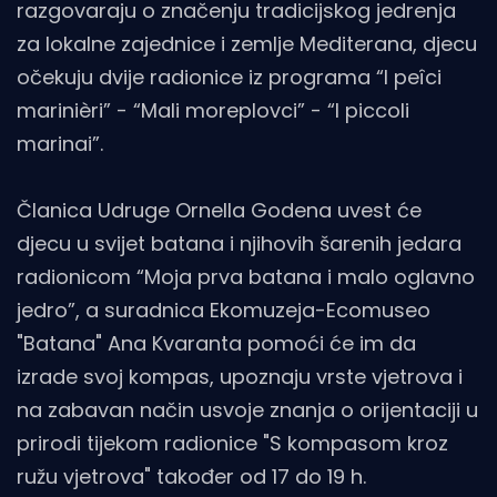
razgovaraju o značenju tradicijskog jedrenja
za lokalne zajednice i zemlje Mediterana, djecu
očekuju dvije radionice iz programa “I peîci
marinièri” - “Mali moreplovci” - “I piccoli
marinai”.
Članica Udruge Ornella Godena uvest će
djecu u svijet batana i njihovih šarenih jedara
radionicom “Moja prva batana i malo oglavno
jedro”, a suradnica Ekomuzeja-Ecomuseo
"Batana" Ana Kvaranta pomoći će im da
izrade svoj kompas, upoznaju vrste vjetrova i
na zabavan način usvoje znanja o orijentaciji u
prirodi tijekom radionice "S kompasom kroz
ružu vjetrova" također od 17 do 19 h.