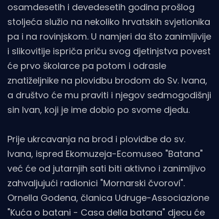
osamdesetih i devedesetih godina prošlog
stoljeća služio na nekoliko hrvatskih svjetionika
pa i na rovinjskom. U namjeri da što zanimljivije
i slikovitije ispriča priču svog djetinjstva povest
će prvo školarce pa potom i odrasle
znatiželjnike na plovidbu brodom do Sv. Ivana,
a društvo će mu praviti i njegov sedmogodišnji
sin Ivan, koji je ime dobio po svome djedu.
Prije ukrcavanja na brod i plovidbe do sv.
Ivana, ispred Ekomuzeja-Ecomuseo "Batana"
već će od jutarnjih sati biti aktivno i zanimljivo
zahvaljujući radionici "Mornarski čvorovi".
Ornella Godena, članica Udruge-Associazione
"Kuća o batani - Casa della batana" djecu će