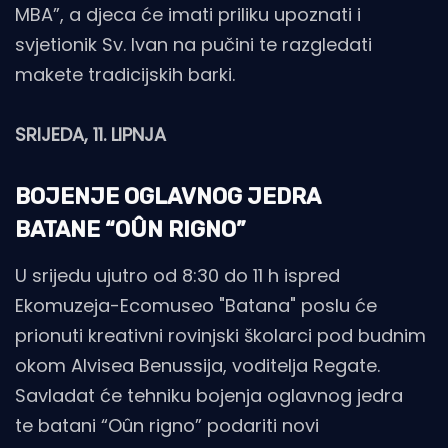
MBA”, a djeca će imati priliku upoznati i
svjetionik Sv. Ivan na pučini te razgledati
makete tradicijskih barki.
SRIJEDA, 11. LIPNJA
BOJENJE OGLAVNOG JEDRA
BATANE “OÛN RIGNO”
U srijedu ujutro od 8:30 do 11 h ispred
Ekomuzeja-Ecomuseo "Batana" poslu će
prionuti kreativni rovinjski školarci pod budnim
okom Alvisea Benussija, voditelja Regate.
Savladat će tehniku bojenja oglavnog jedra
te batani “Oûn rigno” podariti novi