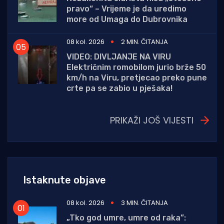
pravo“ – Vrijeme je da uredimo
more od Umaga do Dubrovnika
08 kol. 2026
2 MIN. ČITANJA
VIDEO: DIVLJANJE NA VIRU
Električnim romobilom jurio brže 50
km/h na Viru, pretjecao preko pune
crte pa se zabio u pješaka!
PRIKAŽI JOŠ VIJESTI
Istaknute objave
08 kol. 2026
3 MIN. ČITANJA
„Tko god umre, umre od raka”: