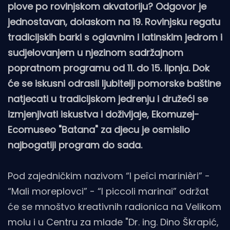
plove po rovinjskom akvatoriju? Odgovor je
jednostavan, dolaskom na 19. Rovinjsku regatu
tradicijskih barki s oglavnim i latinskim jedrom i
sudjelovanjem u njezinom sadržajnom
popratnom programu od 11. do 15. lipnja. Dok
će se iskusni odrasli ljubitelji pomorske baštine
natjecati u tradicijskom jedrenju i družeći se
izmjenjivati iskustva i doživljaje, Ekomuzej-
Ecomuseo "Batana" za djecu je osmislio
najbogatiji program do sada.
Pod zajedničkim nazivom “I peîci marinièri” -
“Mali moreplovci” - “I piccoli marinai” održat
će se mnoštvo kreativnih radionica na Velikom
molu i u Centru za mlade "Dr. ing. Dino Škrapić,