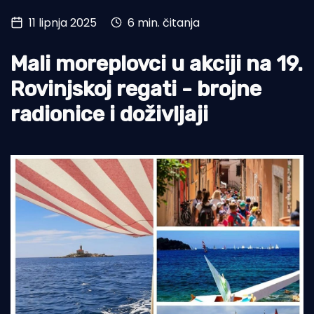
11 lipnja 2025
6 min. čitanja
Turizam i nautika
Pomorstvo
Mali moreplovci u akciji na 19.
Ribolov
Rovinjskoj regati - brojne
radionice i doživljaji
Ekologija
Tradicija i kultura