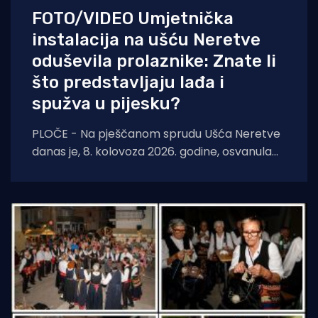
FOTO/VIDEO Umjetnička
instalacija na ušću Neretve
oduševila prolaznike: Znate li
što predstavljaju lađa i
spužva u pijesku?
PLOČE - Na pješčanom sprudu Ušća Neretve
danas je, 8. kolovoza 2026. godine, osvanula
nova instalacija suvremene i konceptualne
umjetnosti autora