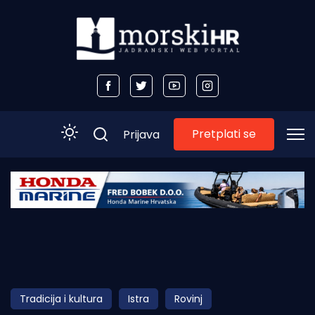
Pretplati se
Prijava
Početna
Morski plus
Morski TV
Obala
Tradicija i kultura
Istra
Rovinj
Otoci