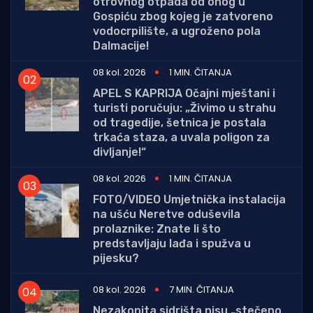
otrovnog otpada od onog u
Gospiću zbog kojeg je zatvoreno
vodocrpilište, a ugroženo pola
Dalmacije!
08 kol. 2026
1 MIN. ČITANJA
APEL S KAPRIJA Očajni mještani i
turisti poručuju: „Živimo u strahu
od tragedije, šetnica je postala
trkaća staza, a uvala poligon za
divljanje!“
08 kol. 2026
1 MIN. ČITANJA
FOTO/VIDEO Umjetnička instalacija
na ušću Neretve oduševila
prolaznike: Znate li što
predstavljaju lađa i spužva u
pijesku?
08 kol. 2026
7 MIN. ČITANJA
Nezakonita sidrišta nisu „stečeno