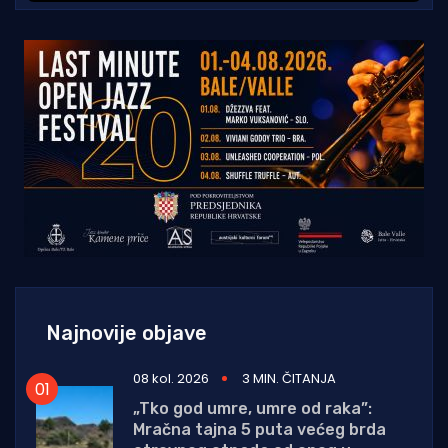
Najnovije objave
08 kol. 2026
3 MIN. ČITANJA
„Tko god umre, umre od raka”:
Mračna tajna 5 puta većeg brda