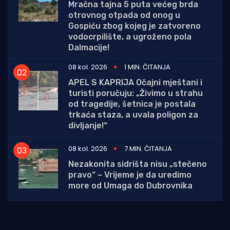
Mračna tajna 5 puta većeg brda
otrovnog otpada od onog u
Gospiću zbog kojeg je zatvoreno
vodocrpilište, a ugroženo pola
Dalmacije!
08 kol. 2026
1 MIN. ČITANJA
APEL S KAPRIJA Očajni mještani i
turisti poručuju: „Živimo u strahu
od tragedije, šetnica je postala
trkaća staza, a uvala poligon za
divljanje!“
08 kol. 2026
7 MIN. ČITANJA
Nezakonita sidrišta nisu „stečeno
pravo“ – Vrijeme je da uredimo
more od Umaga do Dubrovnika