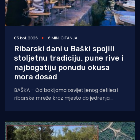
05 kol. 2026
6 MIN. ČITANJA
Ribarski dani u Baški spojili
stoljetnu tradiciju, pune rive i
najbogatiju ponudu okusa
mora dosad
BAŠKA - Od bakljama osvijetljenog defilea i
ribarske mreže kroz mjesto do jedrenja,
dječjih radionica, umjetnosti i koncerata,
trodnevna manifestacija još