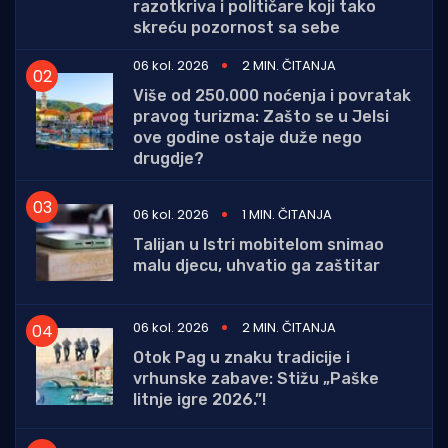
razotkriva i političare koji tako
skreću pozornost sa sebe
06 kol. 2026
2 MIN. ČITANJA
Više od 250.000 noćenja i povratak
pravog turizma: Zašto se u Jelsi
ove godine ostaje duže nego
drugdje?
06 kol. 2026
1 MIN. ČITANJA
Talijan u Istri mobitelom snimao
malu djecu, uhvatio ga zaštitar
06 kol. 2026
2 MIN. ČITANJA
Otok Pag u znaku tradicije i
vrhunske zabave: Stižu „Paške
litnje igre 2026.”!