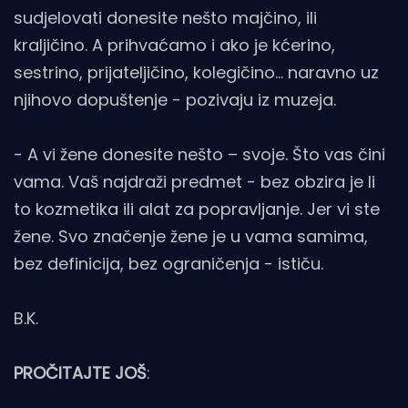
sudjelovati donesite nešto majčino, ili
kraljičino. A prihvaćamo i ako je kćerino,
sestrino, prijateljičino, kolegičino… naravno uz
njihovo dopuštenje - pozivaju iz muzeja.
- A vi žene donesite nešto – svoje. Što vas čini
vama. Vaš najdraži predmet - bez obzira je li
to kozmetika ili alat za popravljanje. Jer vi ste
žene. Svo značenje žene je u vama samima,
bez definicija, bez ograničenja - ističu.
B.K.
PROČITAJTE JOŠ
: