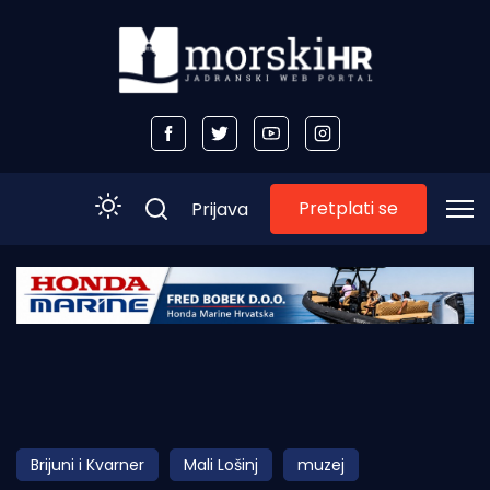
Pretplati se
Prijava
Početna
Morski plus
Morski TV
Obala
Brijuni i Kvarner
Mali Lošinj
muzej
Otoci