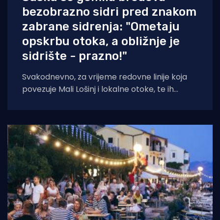
bezobrazno sidri pred znakom
zabrane sidrenja: "Ometaju
opskrbu otoka, a obližnje je
sidrište - prazno!"
Svakodnevno, za vrijeme redovne linije koja
povezuje Mali Lošinj i lokalne otoke, te ih
opskrbljuje namirnicama, po cijeloj uvali sidre