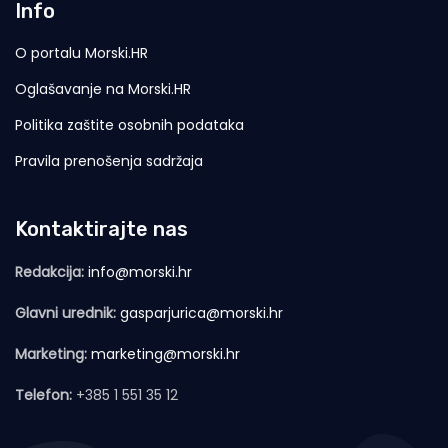
Info
O portalu Morski.HR
Oglašavanje na Morski.HR
Politika zaštite osobnih podataka
Pravila prenošenja sadržaja
Kontaktirajte nas
Redakcija:
info@morski.hr
Glavni urednik:
gasparjurica@morski.hr
Marketing:
marketing@morski.hr
Telefon:
+385 1 551 35 12