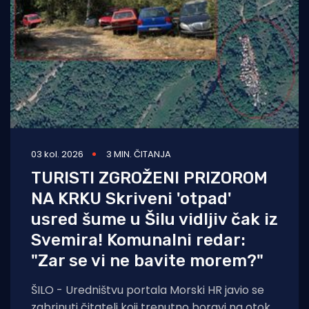
03 kol. 2026
3 MIN. ČITANJA
TURISTI ZGROŽENI PRIZOROM
NA KRKU Skriveni 'otpad'
usred šume u Šilu vidljiv čak iz
Svemira! Komunalni redar:
"Zar se vi ne bavite morem?"
ŠILO - Uredništvu portala Morski HR javio se
zabrinuti čitatelj koji trenutno boravi na otoku