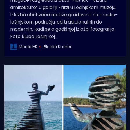
moguće razgledati izložbu “Fiat lux - Vizura
arhitekture” u galeriji Fritzi u Lošinjskom muzeju.
Izložba obuhvaća motive građevina na cresko-
lošinjskom području, od tradicionalnih do
modernih. Radi se o godišnjoj izložbi fotografija
Foto kluba Lošinj koj…
Morski HR
Blanka Kufner