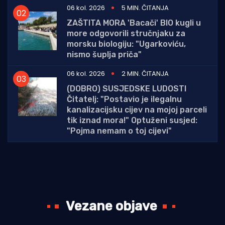
06 kol. 2026
5 MIN. ČITANJA
ZAŠTITA MORA 'Bacači' BIO kugli u
more odgovorili stručnjaku za
morsku biologiju: "Ugarkoviću,
nismo šuplja priča"
06 kol. 2026
2 MIN. ČITANJA
(DOBRO) SUSJEDSKE LUDOSTI
Čitatelj: "Postavio je ilegalnu
kanalizacijsku cijev na mojoj parceli
tik iznad mora!" Optuženi susjed:
"Pojma nemam o toj cijevi"
Vezane objave