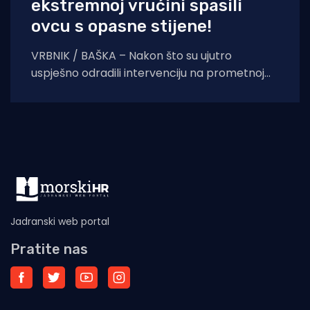
ekstremnoj vrućini spasili
ovcu s opasne stijene!
VRBNIK / BAŠKA – Nakon što su ujutro
uspješno odradili intervenciju na prometnoj
nesreći prema krčkoj zračnoj luci, vatrogasci
dežurne smjene nisu
Jadranski web portal
Pratite nas