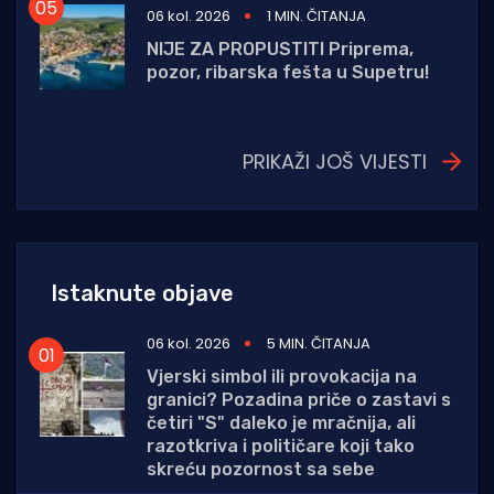
06 kol. 2026
1 MIN. ČITANJA
NIJE ZA PROPUSTITI Priprema,
pozor, ribarska fešta u Supetru!
PRIKAŽI JOŠ VIJESTI
Istaknute objave
06 kol. 2026
5 MIN. ČITANJA
Vjerski simbol ili provokacija na
granici? Pozadina priče o zastavi s
četiri "S" daleko je mračnija, ali
razotkriva i političare koji tako
skreću pozornost sa sebe