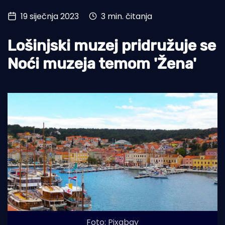
19 siječnja 2023
3 min. čitanja
Turizam i nautika
Pomorstvo
Lošinjski muzej pridružuje se
Ribolov
Noći muzeja temom 'Žena'
Ekologija
Tradicija i kultura
Foto: Pixabay