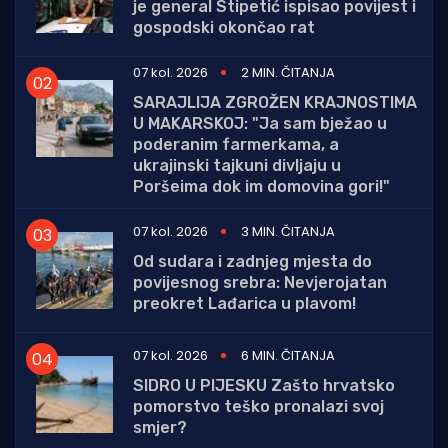
je general Stipetić ispisao povijest i
gospodski okončao rat
07 kol. 2026
2 MIN. ČITANJA
SARAJLIJA ZGROŽEN KRAJNOSTIMA
U MAKARSKOJ: "Ja sam bježao u
poderanim farmerkama, a
ukrajinski tajkuni divljaju u
Poršeima dok im domovina gori!"
07 kol. 2026
3 MIN. ČITANJA
Od sudara i zadnjeg mjesta do
povijesnog srebra: Nevjerojatan
preokret Lađarica u plavom!
07 kol. 2026
6 MIN. ČITANJA
SIDRO U PIJESKU Zašto hrvatsko
pomorstvo teško pronalazi svoj
smjer?