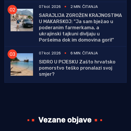
07 kol. 2026
2 MIN. ČITANJA
SARAJLIJA ZGROŽEN KRAJNOSTIMA
U MAKARSKOJ: "Ja sam bježao u
poderanim farmerkama, a
ukrajinski tajkuni divljaju u
Poršeima dok im domovina gori!"
07 kol. 2026
6 MIN. ČITANJA
SIDRO U PIJESKU Zašto hrvatsko
pomorstvo teško pronalazi svoj
smjer?
Vezane objave