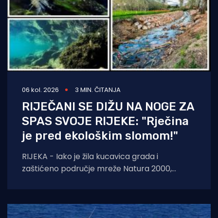
06 kol. 2026
3 MIN. ČITANJA
RIJEČANI SE DIŽU NA NOGE ZA
SPAS SVOJE RIJEKE: "Rječina
je pred ekološkim slomom!"
RIJEKA - Iako je žila kucavica grada i
zaštićeno područje mreže Natura 2000,
Rječina se sustavno uništava i pretvara u
odvodni