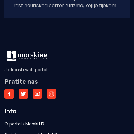
rast nautičkog čarter turizma, koji je tijekom
2025. godine (siječanj–studeni) prema
podacima Ministarstva pomorstva,
Jadranski web portal
Pratite nas
Info
O portalu Morski.HR