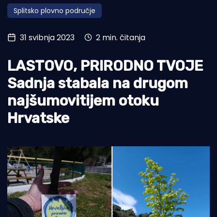
Splitsko plovno područje
Turizam i nautika
Pomorstvo
31 svibnja 2023
2 min. čitanja
Ribolov
LASTOVO, PRIRODNO TVOJE
Ekologija
Sadnja stabala na drugom
Tradicija i kultura
najšumovitijem otoku
Hrvatske