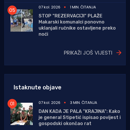
07 kol. 2026
1 MIN. ČITANJA
STOP "REZERVACIJI" PLAŽE
Makarski komunalci ponovno
uklanjali ručnike ostavljene preko
noći
PRIKAŽI JOŠ VIJESTI
Istaknute objave
07 kol. 2026
3 MIN. ČITANJA
DAN KADA JE PALA "KRAJINA": Kako
je general Stipetić ispisao povijest i
gospodski okončao rat