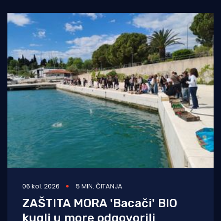
06 kol. 2026
5 MIN. ČITANJA
ZAŠTITA MORA 'Bacači' BIO
kugli u more odgovorili