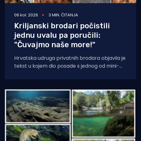
06 kol. 2026
3 MIN. ČITANJA
Kriljanski brodari počistili
jednu uvalu pa poručili:
"Čuvajmo naše more!"
Hrvatska udruga privatnih brodara objavila je
tekst u kojem dio posade s jednog od mini-
kruzera čisti jednu od uvala