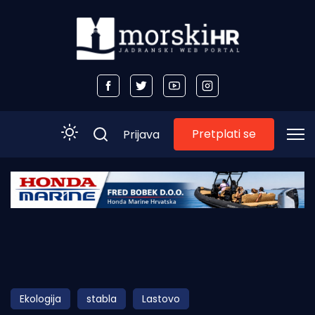
Pretplati se
Prijava
Početna
Morski plus
Morski TV
Obala
Ekologija
stabla
Lastovo
Otoci