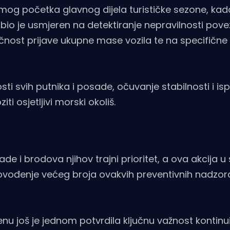
amog početka glavnog dijela turističke sezone, kada
 bio je usmjeren na detektiranje nepravilnosti pove
nost prijave ukupne mase vozila te na specifične 
sti svih putnika i posade, očuvanje stabilnosti i is
ti osjetljivi morski okoliš.
sade i brodova njihov trajni prioritet, a ova akcija u
 provođenje većeg broja ovakvih preventivnih nadzor
u još je jednom potvrdila ključnu važnost kontinu