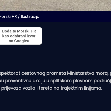
orski HR / Ilustracija
 Inspektorat cestovnog prometa Ministarstva mora,
ičku preventivnu akciju u splitskom plovnom području
rijevoza vozila i tereta na trajektnim linijama
.