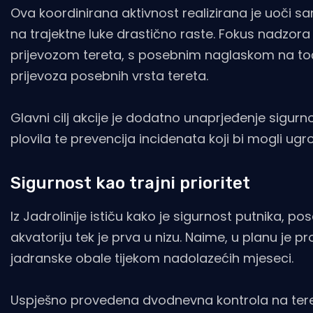
Ova koordinirana aktivnost realizirana je uoči s
na trajektne luke drastično raste. Fokus nadzora
prijevozom tereta, s posebnim naglaskom na toč
prijevoza posebnih vrsta tereta.
Glavni cilj akcije je dodatno unaprjeđenje sigurno
plovila te prevencija incidenata koji bi mogli ugrozi
Sigurnost kao trajni prioritet
Iz Jadrolinije ističu kako je sigurnost putnika, po
akvatoriju tek je prva u nizu. Naime, u planu je
jadranske obale tijekom nadolazećih mjeseci.
Uspješno provedena dvodnevna kontrola na teren