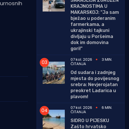
SARAJLIJA ZGROŽEN
gurnosnih
KRAJNOSTIMA U
MAKARSKOJ: "Ja sam
bježao u poderanim
farmerkama, a
ukrajinski tajkuni
divljaju u Poršeima
dok im domovina
gori!"
07 kol. 2026
3 MIN.
ČITANJA
Od sudara i zadnjeg
mjesta do povijesnog
srebra: Nevjerojatan
preokret Lađarica u
plavom!
07 kol. 2026
6 MIN.
ČITANJA
SIDRO U PIJESKU
Zašto hrvatsko