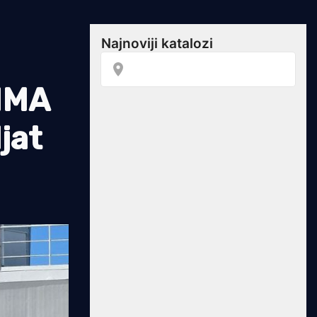
IMA
ljat