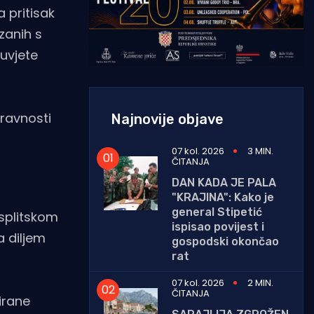
 pritisak
zanih s
uvjete
pravnosti
Najnovije objave
07 kol. 2026
3 MIN.
ČITANJA
DAN KADA JE PALA
"KRAJINA": Kako je
general Stipetić
 splitskom
ispisao povijest i
a diljem
gospodski okončao
rat
07 kol. 2026
2 MIN.
ČITANJA
irane