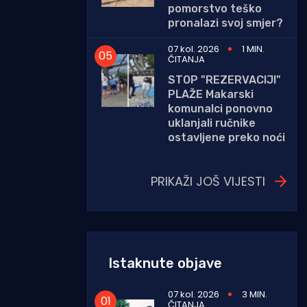
pomorstvo teško
pronalazi svoj smjer?
07 kol. 2026
1 MIN.
ČITANJA
STOP "REZERVACIJI"
PLAŽE Makarski
komunalci ponovno
uklanjali ručnike
ostavljene preko noći
PRIKAŽI JOŠ VIJESTI
Istaknute objave
07 kol. 2026
3 MIN.
ČITANJA