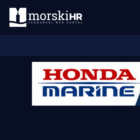
Početna
Morski plus
Morski TV
Obala
Otoci
Turizam i nautika