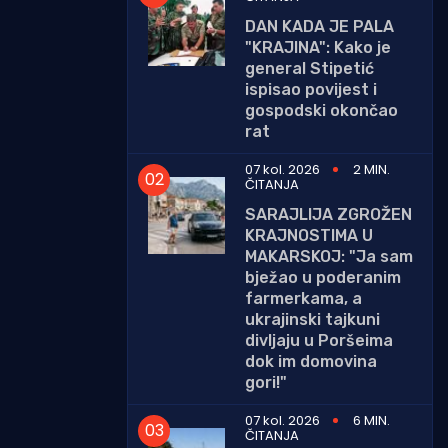
DAN KADA JE PALA
"KRAJINA": Kako je
general Stipetić
ispisao povijest i
gospodski okončao
rat
07 kol. 2026
2 MIN.
ČITANJA
SARAJLIJA ZGROŽEN
KRAJNOSTIMA U
MAKARSKOJ: "Ja sam
bježao u poderanim
farmerkama, a
ukrajinski tajkuni
divljaju u Poršeima
dok im domovina
gori!"
07 kol. 2026
6 MIN.
ČITANJA