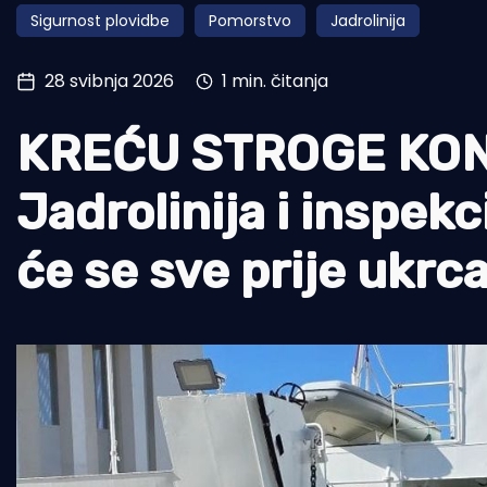
Sigurnost plovidbe
Pomorstvo
Jadrolinija
Pomorstvo
Ribolov
28 svibnja 2026
1 min. čitanja
Ekologija
KREĆU STROGE KO
Tradicija i kultura
Jadrolinija i inspekci
će se sve prije ukrca