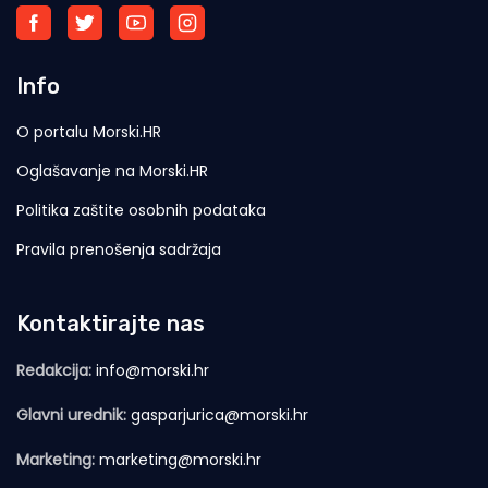
Info
O portalu Morski.HR
Oglašavanje na Morski.HR
Politika zaštite osobnih podataka
Pravila prenošenja sadržaja
Kontaktirajte nas
Redakcija:
info@morski.hr
Glavni urednik:
gasparjurica@morski.hr
Marketing:
marketing@morski.hr