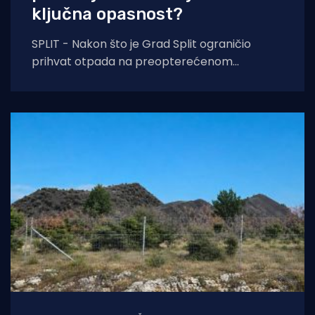
ključna opasnost?
SPLIT - Nakon što je Grad Split ograničio
prihvat otpada na preopterećenom
Karepovcu, pritisak za hitno otvaranje Centra
za gospodarenje otpadom