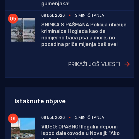
gumenjaka!
09 kol. 2026
3 MIN. ČITANJA
SNIMKA S PAŠMANA Policija uhićuje
kriminalca i izgleda kao da
namjerno baca psa u more, no
pozadina priče mijenja baš sve!
PRIKAŽI JOŠ VIJESTI
Istaknute objave
09 kol. 2026
2 MIN. ČITANJA
VIDEO: OPASNO! Ilegalni deponij
ispod dalekovoda u Novalji: "Ako