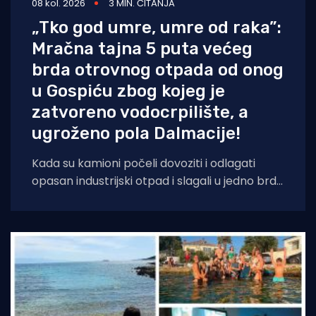
08 kol. 2026
3 MIN. ČITANJA
„Tko god umre, umre od raka”:
Mračna tajna 5 puta većeg
brda otrovnog otpada od onog
u Gospiću zbog kojeg je
zatvoreno vodocrpilište, a
ugroženo pola Dalmacije!
Kada su kamioni počeli dovoziti i odlagati
opasan industrijski otpad i slagali u jedno brdo
ljudima odmah pokraj kuća, sve