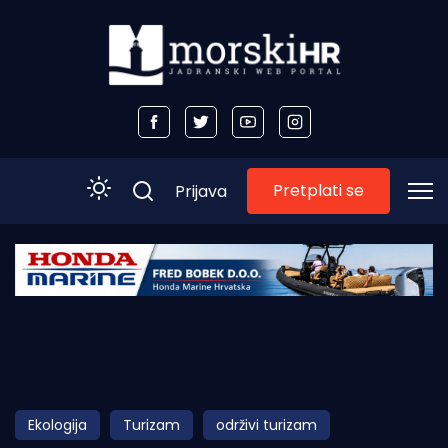
Pretplati se
Prijava
Početna
Morski plus
Morski TV
Obala
Ekologija
Turizam
održivi turizam
Otoci