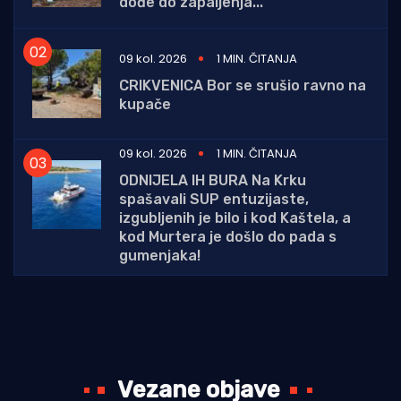
dođe do zapaljenja..."
09 kol. 2026
1 MIN. ČITANJA
CRIKVENICA Bor se srušio ravno na
kupače
09 kol. 2026
1 MIN. ČITANJA
ODNIJELA IH BURA Na Krku
spašavali SUP entuzijaste,
izgubljenih je bilo i kod Kaštela, a
kod Murtera je došlo do pada s
gumenjaka!
Vezane objave