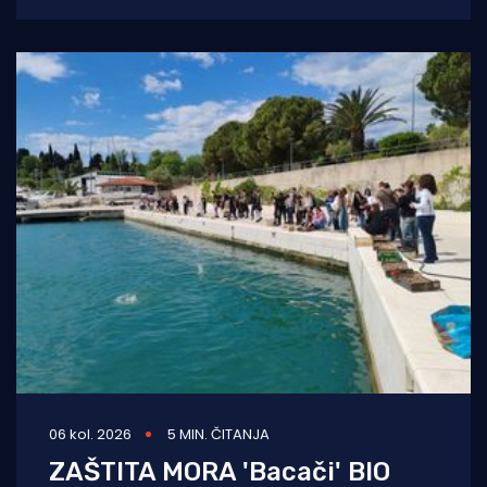
kulturno i edukativno središte otoka
zahvaljujući
06 kol. 2026
5 MIN. ČITANJA
ZAŠTITA MORA 'Bacači' BIO