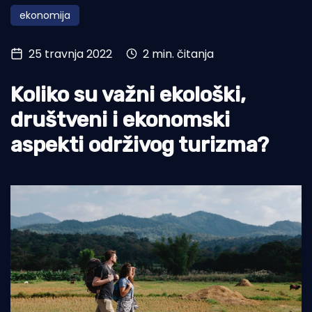
ekonomija
Turizam i nautika
Pomorstvo
25 travnja 2022
2 min. čitanja
Ribolov
Koliko su važni ekološki,
Ekologija
društveni i ekonomski
Tradicija i kultura
aspekti održivog turizma?