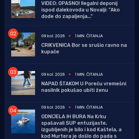
VIDEO: OPASNO! Ilegalni deponij
ispod dalekovoda u Novalji: "Ako
dođe do zapaljenja..."
09 kol. 2026
1 MIN. ČITANJA
CRIKVENICA Bor se srušio ravno na
kupače
09 kol. 2026
1 MIN. ČITANJA
NAPAD ŠTAKOM U Poreču vremešni
nasilnik pokušao ubiti ženu
09 kol. 2026
1 MIN. ČITANJA
ODNIJELA IH BURA Na Krku
spašavali SUP entuzijaste,
izgubljenih je bilo i kod Kaštela, a
kod Murtera je došlo do pada s