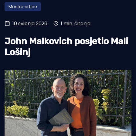
Morske crtice
Turizam i nautika
Pomorstvo
10 svibnja 2026
1 min. čitanja
Ribolov
John Malkovich posjetio Mali
Ekologija
Lošinj
Tradicija i kultura