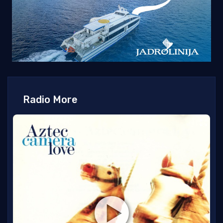
Radio More