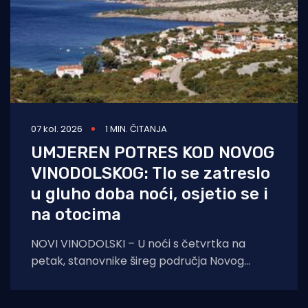
07 kol. 2026
1 MIN. ČITANJA
UMJEREN POTRES KOD NOVOG
VINODOLSKOG: Tlo se zatreslo
u gluho doba noći, osjetio se i
na otocima
NOVI VINODOLSKI – U noći s četvrtka na
petak, stanovnike šireg područja Novog
Vinodolskog i okolice uznemirio je umjeren
potres. Prema