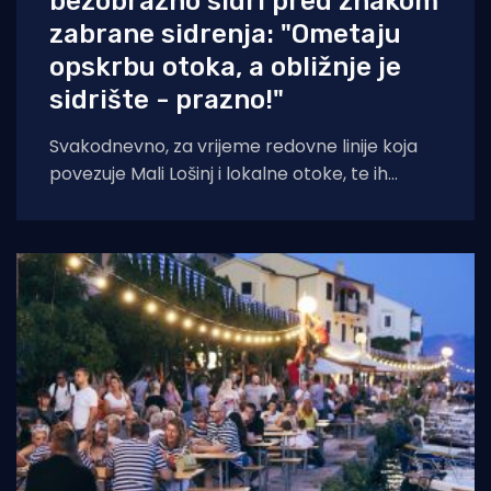
bezobrazno sidri pred znakom
zabrane sidrenja: "Ometaju
opskrbu otoka, a obližnje je
sidrište - prazno!"
Svakodnevno, za vrijeme redovne linije koja
povezuje Mali Lošinj i lokalne otoke, te ih
opskrbljuje namirnicama, po cijeloj uvali sidre