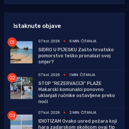
Istaknute objave
07 kol. 2026
6 MIN. ČITANJA
SIDRO U PIJESKU Zašto hrvatsko
pomorstvo teško pronalazi svoj
smjer?
07 kol. 2026
1 MIN. ČITANJA
STOP "REZERVACIJI" PLAŽE
Makarski komunalci ponovno
uklanjali ručnike ostavljene preko
noći
07 kol. 2026
2 MIN. ČITANJA
IDIOTIZAM Ovako usred požara koji
hara zadarskom okolicom ovaj tip