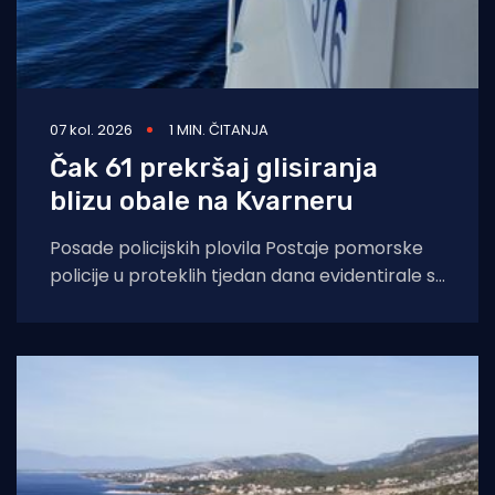
07 kol. 2026
1 MIN. ČITANJA
Čak 61 prekršaj glisiranja
blizu obale na Kvarneru
Posade policijskih plovila Postaje pomorske
policije u proteklih tjedan dana evidentirale su
61 prekršaj nedozvoljenog glisiranja, odnosno
glisiranja na udaljenosti