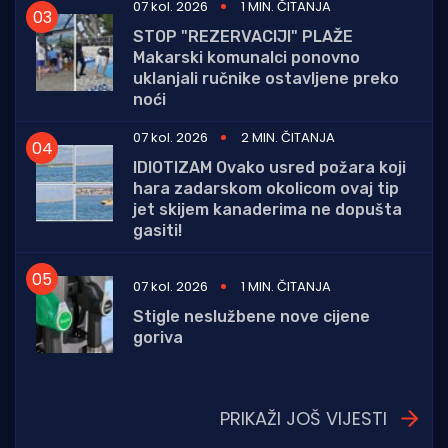
07 kol. 2026
1 MIN. ČITANJA
STOP "REZERVACIJI" PLAŽE
Makarski komunalci ponovno
uklanjali ručnike ostavljene preko
noći
07 kol. 2026
2 MIN. ČITANJA
IDIOTIZAM Ovako usred požara koji
hara zadarskom okolicom ovaj tip
jet skijem kanaderima ne dopušta
gasiti!
07 kol. 2026
1 MIN. ČITANJA
Stigle neslužbene nove cijene
goriva
PRIKAŽI JOŠ VIJESTI