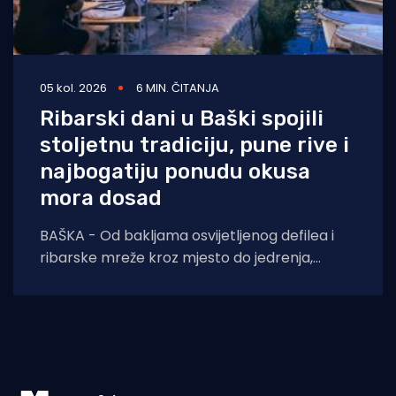
05 kol. 2026
6 MIN. ČITANJA
Ribarski dani u Baški spojili
stoljetnu tradiciju, pune rive i
najbogatiju ponudu okusa
mora dosad
BAŠKA - Od bakljama osvijetljenog defilea i
ribarske mreže kroz mjesto do jedrenja,
dječjih radionica, umjetnosti i koncerata,
trodnevna manifestacija još