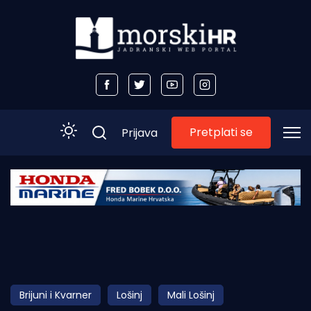
Pretplati se
Prijava
Početna
Morski plus
Morski TV
Obala
Brijuni i Kvarner
Lošinj
Mali Lošinj
Otoci