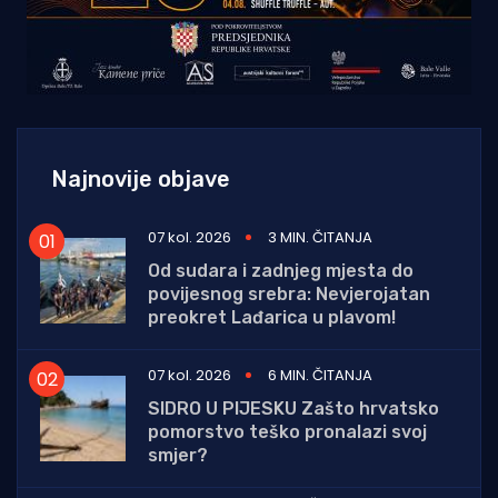
Najnovije objave
07 kol. 2026
3 MIN. ČITANJA
Od sudara i zadnjeg mjesta do
povijesnog srebra: Nevjerojatan
preokret Lađarica u plavom!
07 kol. 2026
6 MIN. ČITANJA
SIDRO U PIJESKU Zašto hrvatsko
pomorstvo teško pronalazi svoj
smjer?