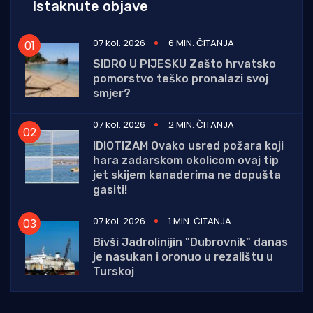
Istaknute objave
07 kol. 2026
6 MIN. ČITANJA
SIDRO U PIJESKU Zašto hrvatsko
pomorstvo teško pronalazi svoj
smjer?
07 kol. 2026
2 MIN. ČITANJA
IDIOTIZAM Ovako usred požara koji
hara zadarskom okolicom ovaj tip
jet skijem kanaderima ne dopušta
gasiti!
07 kol. 2026
1 MIN. ČITANJA
Bivši Jadrolinijin "Dubrovnik" danas
je nasukan i oronuo u rezalištu u
Turskoj