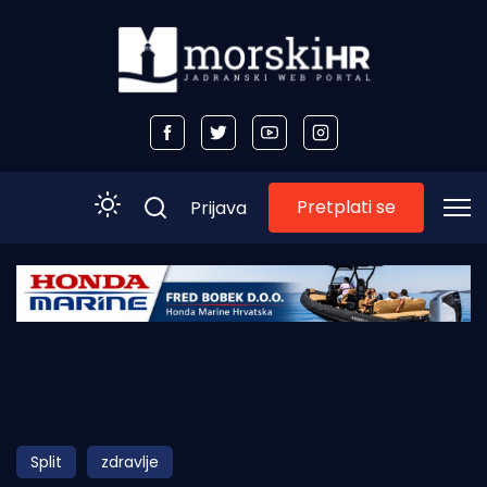
Pretplati se
Prijava
Početna
Morski plus
Morski TV
Obala
Split
zdravlje
Otoci