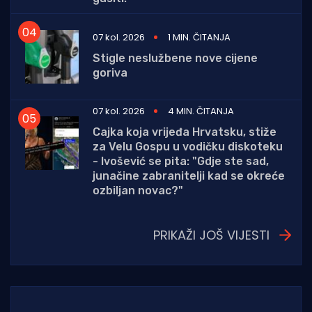
07 kol. 2026
1 MIN. ČITANJA
Stigle neslužbene nove cijene
goriva
07 kol. 2026
4 MIN. ČITANJA
Cajka koja vrijeđa Hrvatsku, stiže
za Velu Gospu u vodičku diskoteku
- Ivošević se pita: "Gdje ste sad,
junačine zabranitelji kad se okreće
ozbiljan novac?"
PRIKAŽI JOŠ VIJESTI