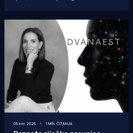
tradicionalnu proslavu Ribarske večeri i
blagdana sv. Lovre,
05 kol. 2026
1 MIN. ČITANJA