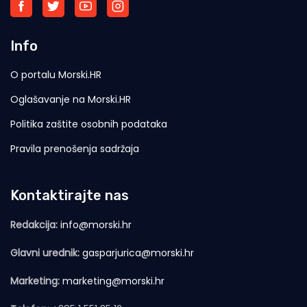
Info
O portalu Morski.HR
Oglašavanje na Morski.HR
Politika zaštite osobnih podataka
Pravila prenošenja sadržaja
Kontaktirajte nas
Redakcija:
info@morski.hr
Glavni urednik:
gasparjurica@morski.hr
Marketing:
marketing@morski.hr