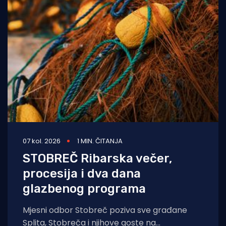
07 kol. 2026
1 MIN. ČITANJA
STOBREČ Ribarska večer,
procesija i dva dana
glazbenog programa
Mjesni odbor Stobreč poziva sve građane
Splita, Stobreča i njihove goste na