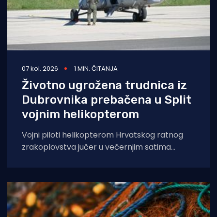
07 kol. 2026
1 MIN. ČITANJA
Životno ugrožena trudnica iz
Dubrovnika prebačena u Split
vojnim helikopterom
Vojni piloti helikopterom Hrvatskog ratnog
zrakoplovstva jučer u večernjim satima
prevezli su životno ugroženu trudnicu iz Opće
bolnice Dubrovnik u