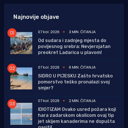
Najnovije objave
07 kol. 2026
3 MIN. ČITANJA
Od sudara i zadnjeg mjesta do
povijesnog srebra: Nevjerojatan
preokret Lađarica u plavom!
07 kol. 2026
6 MIN. ČITANJA
SIDRO U PIJESKU Zašto hrvatsko
pomorstvo teško pronalazi svoj
smjer?
07 kol. 2026
2 MIN. ČITANJA
IDIOTIZAM Ovako usred požara koji
hara zadarskom okolicom ovaj tip
jet skijem kanaderima ne dopušta
gasiti!