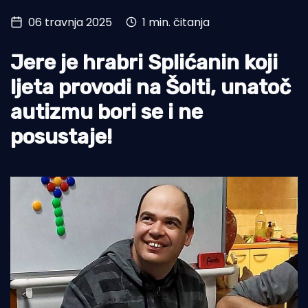
06 travnja 2025
1 min. čitanja
Turizam i nautika
Pomorstvo
Jere je hrabri Splićanin koji
Ribolov
ljeta provodi na Šolti, unatoč
autizmu bori se i ne
Ekologija
posustaje!
Tradicija i kultura