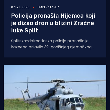
07 kol. 2026
1 MIN. ČITANJA
Policija pronašla Nijemca koji
je dizao dron u blizini Zračne
luke Split
Splitsko-dalmatinska policija pronašla je i
kazneno prijavila 39-godišnjeg njemačkog
državljanina osumnjičenog za nedopušteno
upravljanje dronom u zabranjenim zonama