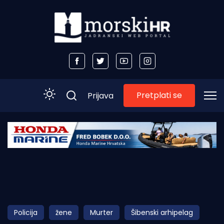
Pretplati se
Prijava
Početna
Morski plus
Morski TV
Obala
Policija
žene
Murter
Šibenski arhipelag
Otoci