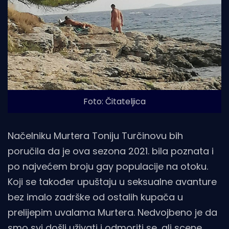
Foto: Čitateljica
Načelniku Murtera Toniju Turčinovu bih
poručila da je ova sezona 2021. bila poznata i
po najvećem broju gay populacije na otoku.
Koji se također upuštaju u seksualne avanture
bez imalo zadrške od ostalih kupača u
prelijepim uvalama Murtera. Nedvojbeno je da
smo svi došli uživati i odmoriti se, ali scene