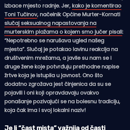
izbace mjesto radnje. Jer,
kako je komentirao
Toni Tučinov
, načelnik Općine Murter-Kornati
slučaj seksualnog napastovanja na
murterskim plažama o kojem smo jučer pisali
:
“Nepotrebno se narušava ugled našeg
mjesta”. Slučaj je potakao lavinu reakcija na
društvenim mrežama, a javile su nam se i
druge žene koje potvrđuju prethodne napise
žrtve koja je istupila u javnost. Ono što
dodatno zgrožava jest činjenica da su se
pojavili i oni koji opravdavaju ovakvo
ponašanje pozivajući se na bolesnu tradiciju,
koja čak ima i svoj lokalni naziv!
Je li “čast mista” važnija od časti