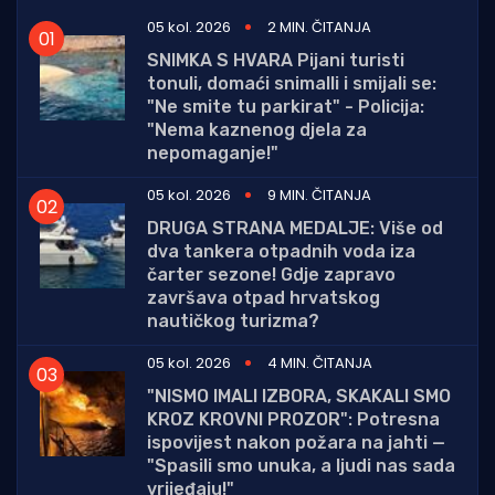
05 kol. 2026
2 MIN. ČITANJA
SNIMKA S HVARA Pijani turisti
tonuli, domaći snimalli i smijali se:
"Ne smite tu parkirat" - Policija:
"Nema kaznenog djela za
nepomaganje!"
05 kol. 2026
9 MIN. ČITANJA
DRUGA STRANA MEDALJE: Više od
dva tankera otpadnih voda iza
čarter sezone! Gdje zapravo
završava otpad hrvatskog
nautičkog turizma?
05 kol. 2026
4 MIN. ČITANJA
"NISMO IMALI IZBORA, SKAKALI SMO
KROZ KROVNI PROZOR": Potresna
ispovijest nakon požara na jahti —
"Spasili smo unuka, a ljudi nas sada
vrijeđaju!"