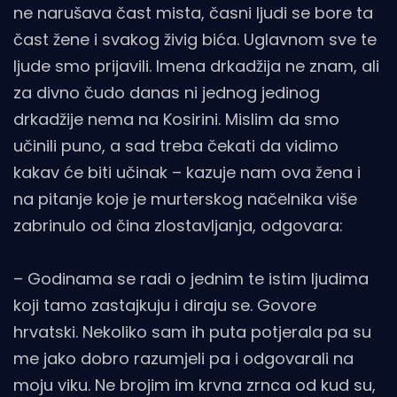
ne narušava čast mista, časni ljudi se bore ta
čast žene i svakog živig bića. Uglavnom sve te
ljude smo prijavili. Imena drkadžija ne znam, ali
za divno čudo danas ni jednog jedinog
drkadžije nema na Kosirini. Mislim da smo
učinili puno, a sad treba čekati da vidimo
kakav će biti učinak – kazuje nam ova žena i
na pitanje koje je murterskog načelnika više
zabrinulo od čina zlostavljanja, odgovara:
– Godinama se radi o jednim te istim ljudima
koji tamo zastajkuju i diraju se. Govore
hrvatski. Nekoliko sam ih puta potjerala pa su
me jako dobro razumjeli pa i odgovarali na
moju viku. Ne brojim im krvna zrnca od kud su,