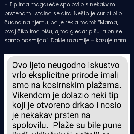
– Tip Ima magareće spolovilo s nekakvim
prstenom i stalno se dira. Nešto je curici bilo
čudno na njemu, pa je rekla mami: “Mama,
ovaj čiko ima pišu, ajmo gledat pišu, a on se
samo nasmijao”. Dakle razumije – kazuje nam.