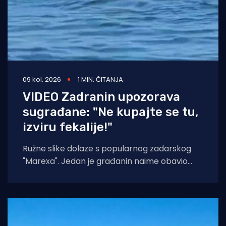
09 kol. 2026
1 MIN. ČITANJA
VIDEO Zadranin upozorava
sugrađane: "Ne kupajte se tu,
izviru fekalije!"
Ružne slike dolaze s popularnog zadarskog
"Marexa". Jedan je građanin naime obavio
snimku izviranja fekalija u moru, baš