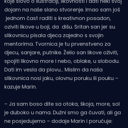
koje slovo o ilustraciji, likovnosti i dati neki svoj
dojam na naše slano stvorenje. Imao sam još
jednom čast raditi s kreativnon posadon,
oziviti likove u boji, da dišu. Sritan san jer su
slikovnicu pisala djeca zajedno s svojin
mentorima. Tvornica je tu prvenstveno za
djecu, sanjare, putnike. Želio san likove oživiti,
spojiti likovno more i nebo, oblake, u slobodu.
Dati im vesla da plovu… Mislim da naša
slikovnica nosi jaku, olovnu poruku ili pouku –
kazuje Marin.
– Ja sam boso dite sa otoka, škoja, more, sol
je duboko u nama. Dužni smo ga čuvati, ali ga
ne posjedujemo – dodaje Marin i poručuje: