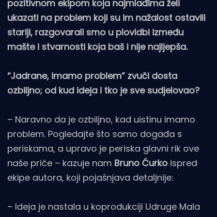
pozitivnom ekipom koja najmlađima želi
ukazati na problem koji su im nažalost ostavili
stariji, razgovarali smo u plovidbi između
mašte i stvarnosti koja baš i nije najljepša.
“Jadrane, imamo problem” zvuči dosta
ozbiljno; od kud ideja i tko je sve sudjelovao?
– Naravno da je ozbiljno, kad uistinu imamo
problem. Pogledajte što samo događa s
periskama, a upravo je periska glavni rik ove
naše priče – kazuje nam
Bruno Ćurko
ispred
ekipe autora, koji pojašnjava detaljnije:
– Ideja je nastala u koprodukciji Udruge Mala