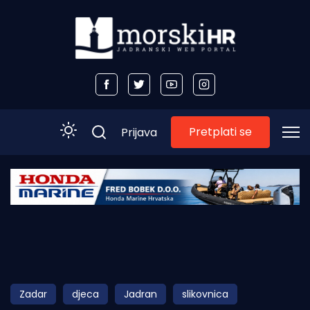
Pretplati se
Prijava
Početna
Morski plus
Morski TV
Obala
Zadar
djeca
Jadran
slikovnica
Otoci