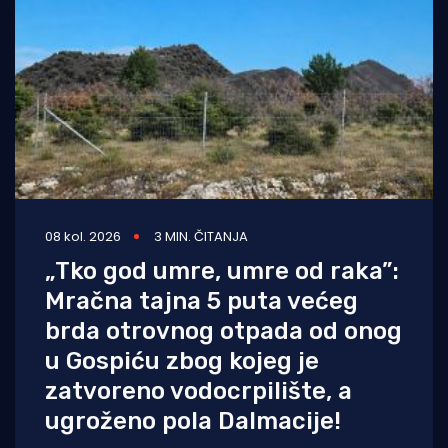
08 kol. 2026
3 MIN. ČITANJA
„Tko god umre, umre od raka”:
Mračna tajna 5 puta većeg
brda otrovnog otpada od onog
u Gospiću zbog kojeg je
zatvoreno vodocrpilište, a
ugroženo pola Dalmacije!