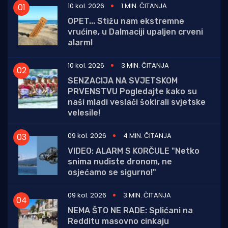
10 kol. 2026
1 MIN. ČITANJA
OPET... Stižu nam ekstremne
vrućine, u Dalmaciji upaljen crveni
alarm!
10 kol. 2026
3 MIN. ČITANJA
SENZACIJA NA SVJETSKOM
PRVENSTVU Pogledajte kako su
naši mladi veslači šokirali svjetske
velesile!
09 kol. 2026
4 MIN. ČITANJA
VIDEO: ALARM S KORČULE "Netko
snima nudiste dronom, ne
osjećamo se sigurno!"
09 kol. 2026
3 MIN. ČITANJA
NEMA ŠTO NE RADE: Splićani na
Redditu masovno cinkaju