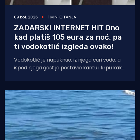
09 kol. 2026
1 MIN. ČITANJA
ZADARSKI INTERNET HIT Ono
kad platiš 105 eura za noć, pa
ti vodokotlić izgleda ovako!
Vodokotlić je napuknuo, iz njega curi voda, a
ispod njega gost je postavio kantu i krpu kako
bi dosjetljivo doskočio