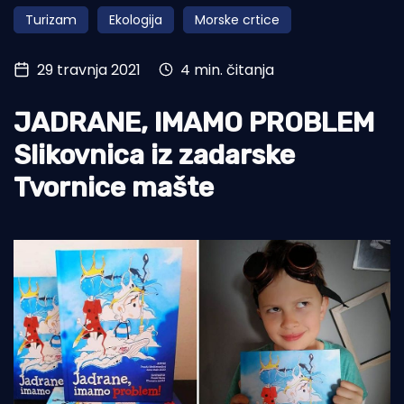
Turizam
Ekologija
Morske crtice
Turizam i nautika
Pomorstvo
29 travnja 2021
4 min. čitanja
Ribolov
JADRANE, IMAMO PROBLEM
Ekologija
Slikovnica iz zadarske
Tradicija i kultura
Tvornice mašte