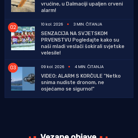
vrućine, u Dalmaciji upaljen crveni
alarm!
10 kol. 2026
3 MIN. ČITANJA
SENZACIJA NA SVJETSKOM
PRVENSTVU Pogledajte kako su
naši mladi veslači šokirali svjetske
velesile!
09 kol. 2026
4 MIN. ČITANJA
VIDEO: ALARM S KORČULE "Netko
snima nudiste dronom, ne
osjećamo se sigurno!"
Vezane objave