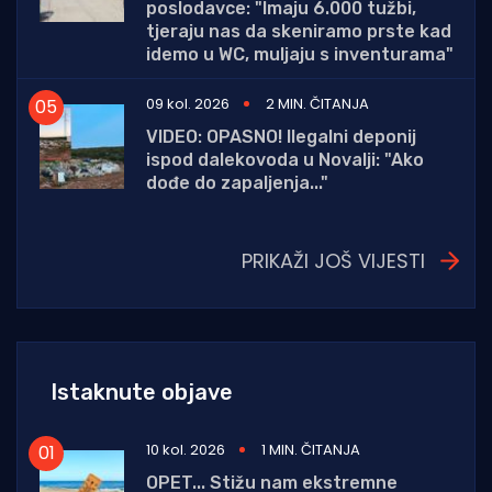
poslodavce: "Imaju 6.000 tužbi,
tjeraju nas da skeniramo prste kad
idemo u WC, muljaju s inventurama"
09 kol. 2026
2 MIN. ČITANJA
VIDEO: OPASNO! Ilegalni deponij
ispod dalekovoda u Novalji: "Ako
dođe do zapaljenja..."
PRIKAŽI JOŠ VIJESTI
Istaknute objave
10 kol. 2026
1 MIN. ČITANJA
OPET... Stižu nam ekstremne