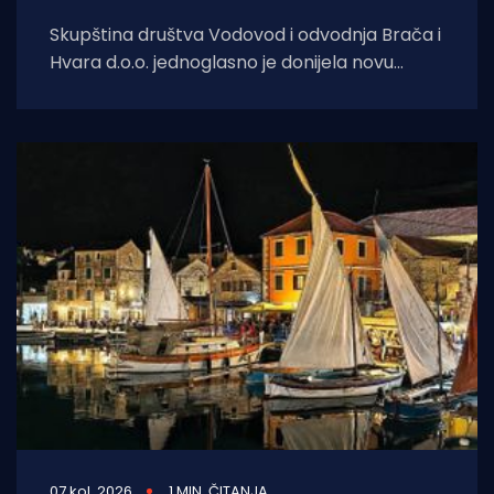
Skupština društva Vodovod i odvodnja Brača i
Hvara d.o.o. jednoglasno je donijela novu
Odluku o cijeni vodnih usluga
07 kol. 2026
1 MIN. ČITANJA