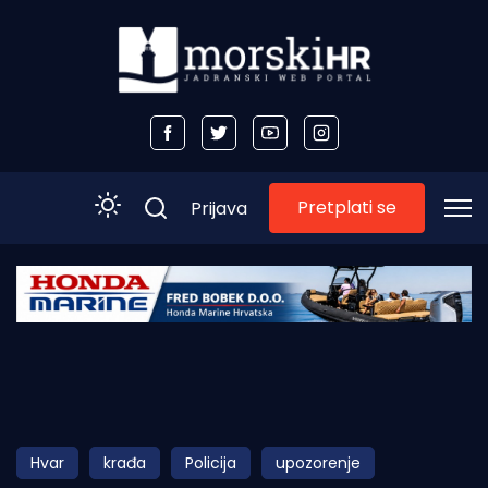
Pretplati se
Prijava
Početna
Morski plus
Morski TV
Obala
Hvar
krađa
Policija
upozorenje
Otoci