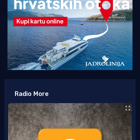
Radio More