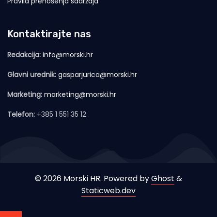
Pravila prenošenja sadržaja
Kontaktirajte nas
Redakcija:
info@morski.hr
Glavni urednik:
gasparjurica@morski.hr
Marketing:
marketing@morski.hr
Telefon:
+385 1 551 35 12
© 2026 Morski HR. Powered by
Ghost
&
Staticweb.dev