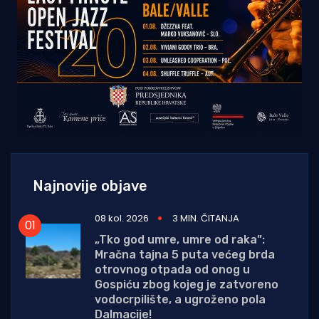
Najnovije objave
08 kol. 2026
3 MIN. ČITANJA
„Tko god umre, umre od raka”:
Mračna tajna 5 puta većeg brda
otrovnog otpada od onog u
Gospiću zbog kojeg je zatvoreno
vodocrpilište, a ugroženo pola
Dalmacije!