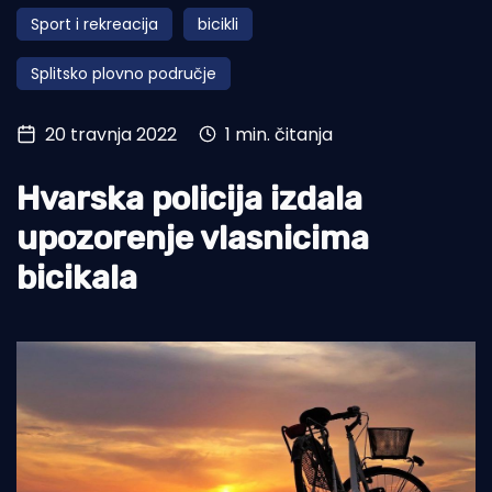
Sport i rekreacija
bicikli
Turizam i nautika
Splitsko plovno područje
Pomorstvo
Ribolov
20 travnja 2022
1 min. čitanja
Ekologija
Hvarska policija izdala
Tradicija i kultura
upozorenje vlasnicima
bicikala