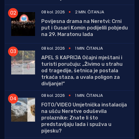
08 kol. 2026
2 MIN. ČITANJA
Povijesna drama na Neretvi: Crni
put i Gusari Komin podijelili pobjedu
na 29. Maratonu lađa
08 kol. 2026
1 MIN. ČITANJA
APEL S KAPRIJA Očajni mještani i
turisti poručuju: „Živimo u strahu
od tragedije, šetnica je postala
trkaća staza, a uvala poligon za
divljanje!“
08 kol. 2026
1 MIN. ČITANJA
FOTO/VIDEO Umjetnička instalacija
na ušću Neretve oduševila
prolaznike: Znate li što
predstavljaju lađa i spužva u
pijesku?