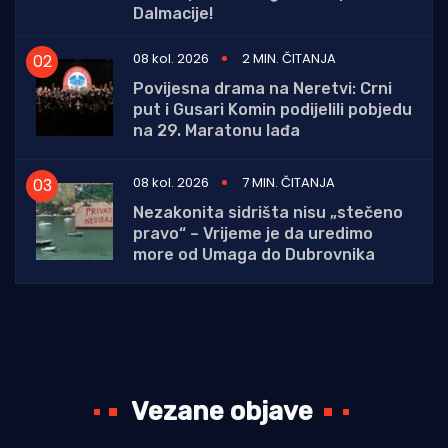
Dalmacije!
08 kol. 2026
2 MIN. ČITANJA
Povijesna drama na Neretvi: Crni
put i Gusari Komin podijelili pobjedu
na 29. Maratonu lađa
08 kol. 2026
7 MIN. ČITANJA
Nezakonita sidrišta nisu „stečeno
pravo“ – Vrijeme je da uredimo
more od Umaga do Dubrovnika
Vezane objave