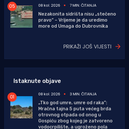
08 kol. 2026
7 MIN. ČITANJA
Nezakonita sidrišta nisu „stečeno
pravo“ – Vrijeme je da uredimo
more od Umaga do Dubrovnika
PRIKAŽI JOŠ VIJESTI
Istaknute objave
08 kol. 2026
3 MIN. ČITANJA
„Tko god umre, umre od raka”:
Mračna tajna 5 puta većeg brda
otrovnog otpada od onog u
Gospiću zbog kojeg je zatvoreno
vodocrpilište, a ugroženo pola