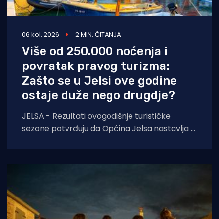
06 kol. 2026
2 MIN. ČITANJA
Više od 250.000 noćenja i
povratak pravog turizma:
Zašto se u Jelsi ove godine
ostaje duže nego drugdje?
JELSA - Rezultati ovogodišnje turističke
sezone potvrđuju da Općina Jelsa nastavlja u
pozitivnom smjeru. Do 1. kolovoza ostvarili
smo 255.585