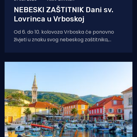
NEBESKI ZAŠTITNIK Dani sv.
Lovrinca u Vrboskoj
Od 6. do 10. kolovoza Vrboska će ponovno
živjeti u znaku svog nebeskog zaštitnika,
svetog Lovre. Dani sv. Lovre donose