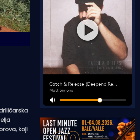
riličarska
elja
rova, koji