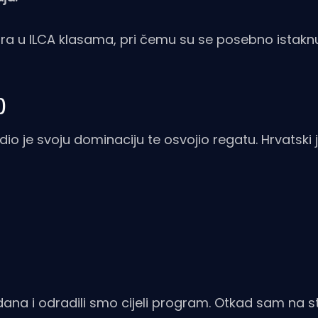
čara u ILCA klasama, pri čemu su se posebno istaknu
)
io je svoju dominaciju te osvojio regatu. Hrvatski je
ri dana i odradili smo cijeli program. Otkad sam na s