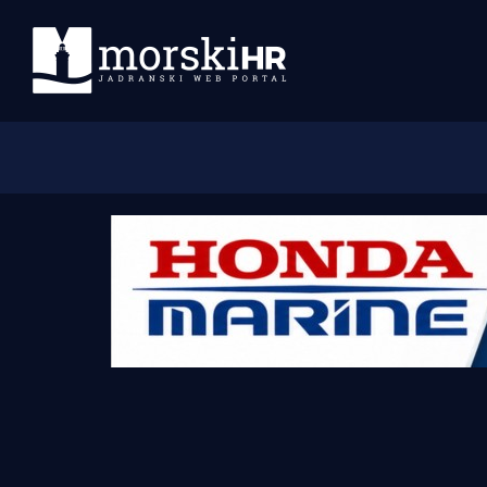
Početna
Morski plus
Morski TV
Obala
Otoci
Turizam i nautika