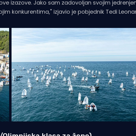
 nove izazove. Jako sam zadovoljan svojim jedrenje
im konkurentima," izjavio je pobjednik Tedi Leonard
/Olimpijska klasa za žene)