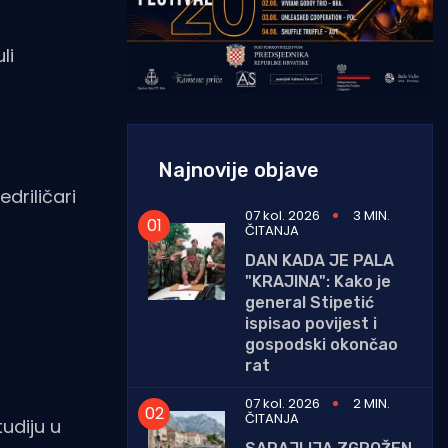
li
Najnovije objave
driličari
07 kol. 2026
3 MIN.
ČITANJA
DAN KADA JE PALA
"KRAJINA": Kako je
general Stipetić
ispisao povijest i
gospodski okončao
rat
07 kol. 2026
2 MIN.
ČITANJA
tudiju u