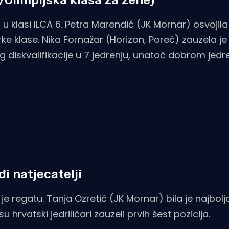
u klasi ILCA 6. Petra Marendić (JK Mornar) osvojila
arke klase. Nika Fornažar (Horizon, Poreč) zauzela j
g diskvalifikacije u 7 jedrenju, unatoč dobrom jedr
i natjecatelji
o je regatu. Tanja Ozretić (JK Mornar) bila je najbolj
 hrvatski jedriličari zauzeli prvih šest pozicija.