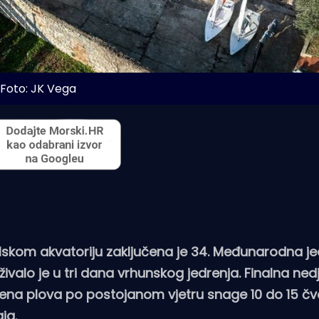
Foto: JK Vega
lskom akvatoriju zaključena je 34. Međunarodna jed
uživalo je u tri dana vrhunskog jedrenja. Finalna nedj
drena plova po postojanom vjetru snage 10 do 15 čvo
ja.