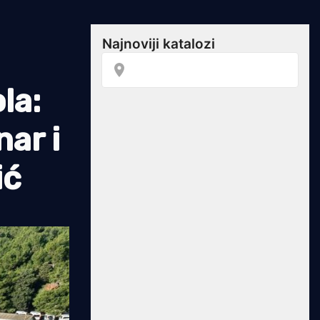
la:
nar i
ić