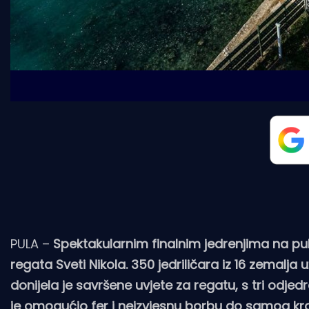
PULA –
Spektakularnim finalnim jedrenjima na pu
regata Sveti Nikola. 350 jedriličara iz 16 zemalja 
donijela je savršene uvjete za regatu, s tri odje
je omogućio fer i neizvjesnu borbu do samog kra