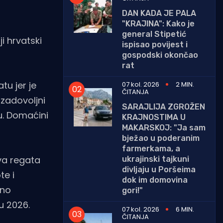
DAN KADA JE PALA
"KRAJINA": Kako je
general Stipetić
ji hrvatski
ispisao povijest i
gospodski okončao
rat
tu jer je
07 kol. 2026
2 MIN.
ČITANJA
o zadovoljni
SARAJLIJA ZGROŽEN
u. Domaćini
KRAJNOSTIMA U
MAKARSKOJ: "Ja sam
bježao u poderanim
farmerkama, a
va regata
ukrajinski tajkuni
divljaju u Poršeima
te i
dok im domovina
eno
gori!"
 u 2026.
07 kol. 2026
6 MIN.
ČITANJA