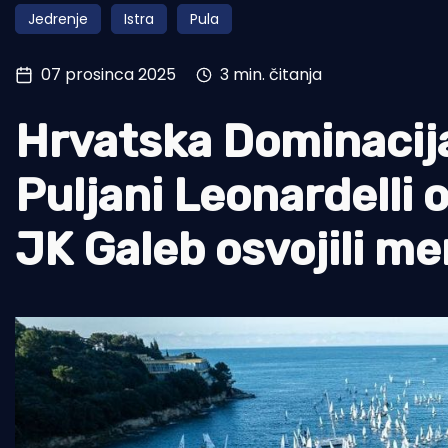
Jedrenje
Istra
Pula
Pomorstvo
Ribolov
07 prosinca 2025
3 min. čitanja
Ekologija
Hrvatska Dominacija
Tradicija i kultura
Puljani Leonardelli o
JK Galeb osvojili me