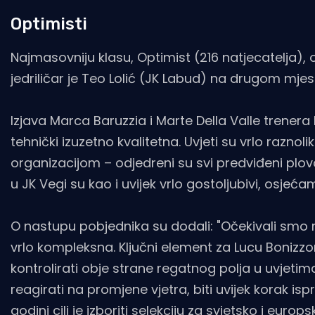
Optimisti
Najmasovniju klasu, Optimist (216 natjecatelja), os
jedriličar je Teo Lolić (JK Labud) na drugom mjes
Izjava Marca Baruzzia i Marte Della Valle trenera
tehnički izuzetno kvalitetna. Uvjeti su vrlo raznolik
organizacijom – odjedreni su svi predviđeni plo
u JK Vegi su kao i uvijek vrlo gostoljubivi, osjeća
O nastupu pobjednika su dodali: "Očekivali smo 
vrlo kompleksna. Ključni element za Lucu Bonizzonij
kontrolirati obje strane regatnog polja u uvjetim
reagirati na promjene vjetra, biti uvijek korak is
godini cilj je izboriti selekciju za svjetsko i europ