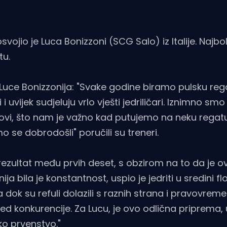
vojio je Luca Bonizzoni (SCG Salo) iz Italije. Najbol
tu.
 Luce Bonizzonija: "Svake godine biramo pulsku rega
i i uvijek sudjeluju vrlo vješti jedriličari. Iznimno sm
vovi, što nam je važno kad putujemo na neku regat
mo se dobrodošli" poručili su treneri.
rezultat među prvih deset, s obzirom na to da je o
a bila je konstantnost, uspio je jedriti u sredini flo
a dok su refuli dolazili s raznih strana i pravovrem
pred konkurencije. Za Lucu, je ovo odlična priprema,
sko prvenstvo."