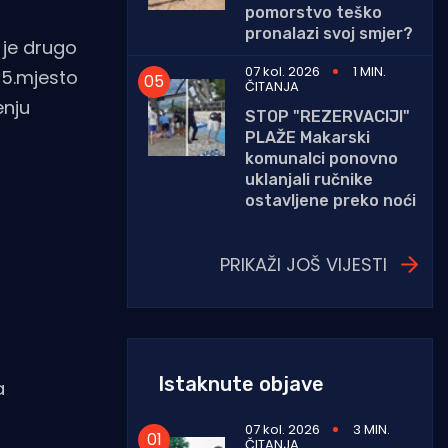
pomorstvo teško
pronalazi svoj smjer?
 je drugo
07 kol. 2026
1 MIN.
e 5.mjesto
ČITANJA
enju
STOP "REZERVACIJI"
PLAŽE Makarski
komunalci ponovno
uklanjali ručnike
ostavljene preko noći
PRIKAŽI JOŠ VIJESTI
Istaknute objave
a
07 kol. 2026
3 MIN.
ČITANJA