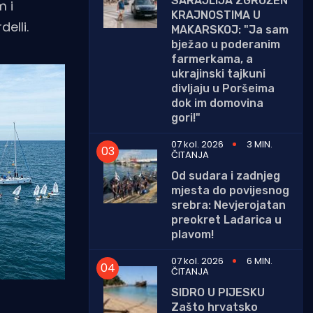
SARAJLIJA ZGROŽEN
m i
KRAJNOSTIMA U
elli.
MAKARSKOJ: "Ja sam
bježao u poderanim
farmerkama, a
ukrajinski tajkuni
divljaju u Poršeima
dok im domovina
gori!"
07 kol. 2026
3 MIN.
ČITANJA
Od sudara i zadnjeg
mjesta do povijesnog
srebra: Nevjerojatan
preokret Lađarica u
plavom!
07 kol. 2026
6 MIN.
ČITANJA
SIDRO U PIJESKU
Zašto hrvatsko