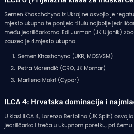
Semen Khaschchyna iz Ukrajine osvojio je regatu 
mjesto ukupno te ponijela titulu najbolje jedrilič
među jedriličarkama. Edi Jurman (JK Uljanik) zbo
zauzeo je 4.mjesto ukupno.
Semen Khashchyna (UKR, MOSVSM)
Petra Marendić (CRO, JK Mornar)
Marilena Makri (Cypar)
ILCA 4: Hrvatska dominacija i najmlađ
U klasi ILCA 4, Lorenzo Bertolino (JK Split) osvoji
jedriličarka i treća u ukupnom poretku, pri čemu su