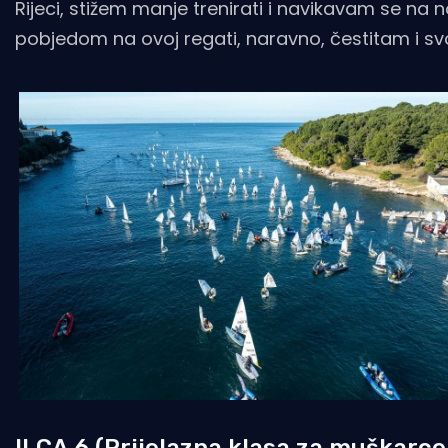
Rijeci, stižem manje trenirati i navikavam se na
pobjedom na ovoj regati, naravno, čestitam i svoj
ILCA 6 (Prijelazna klasa za muškarce