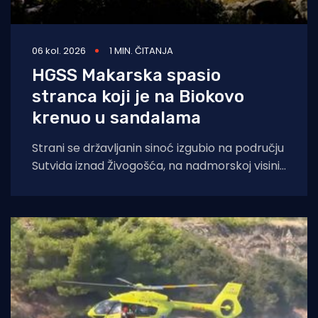
06 kol. 2026
1 MIN. ČITANJA
HGSS Makarska spasio
stranca koji je na Biokovo
krenuo u sandalama
Strani se državljanin sinoć izgubio na području
Sutvida iznad Živogošća, na nadmorskoj visini
od oko 1.050 metara. Muškarac je