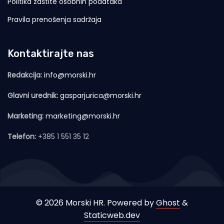
Politika zaštite osobnih podataka
Pravila prenošenja sadržaja
Kontaktirajte nas
Redakcija:
info@morski.hr
Glavni urednik:
gasparjurica@morski.hr
Marketing:
marketing@morski.hr
Telefon:
+385 1 551 35 12
© 2026 Morski HR. Powered by
Ghost
&
Staticweb.dev