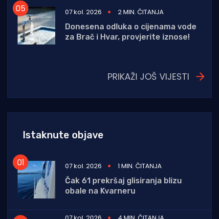
07 kol. 2026
2 MIN. ČITANJA
Donesena odluka o cijenama vode
za Brač i Hvar, provjerite iznose!
PRIKAŽI JOŠ VIJESTI
Istaknute objave
07 kol. 2026
1 MIN. ČITANJA
Čak 61 prekršaj glisiranja blizu
obale na Kvarneru
07 kol. 2026
4 MIN. ČITANJA