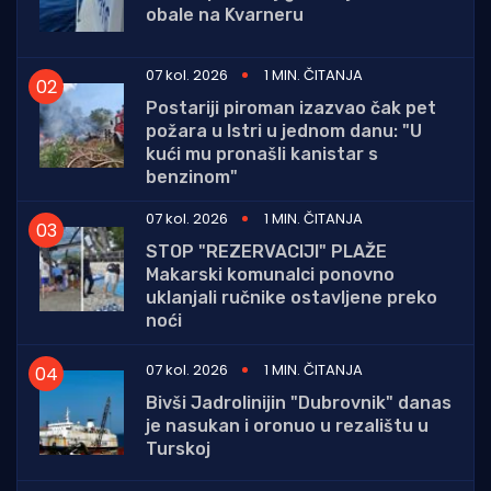
obale na Kvarneru
07 kol. 2026
1 MIN. ČITANJA
Postariji piroman izazvao čak pet
požara u Istri u jednom danu: "U
kući mu pronašli kanistar s
benzinom"
07 kol. 2026
1 MIN. ČITANJA
STOP "REZERVACIJI" PLAŽE
Makarski komunalci ponovno
uklanjali ručnike ostavljene preko
noći
07 kol. 2026
1 MIN. ČITANJA
Bivši Jadrolinijin "Dubrovnik" danas
je nasukan i oronuo u rezalištu u
Turskoj