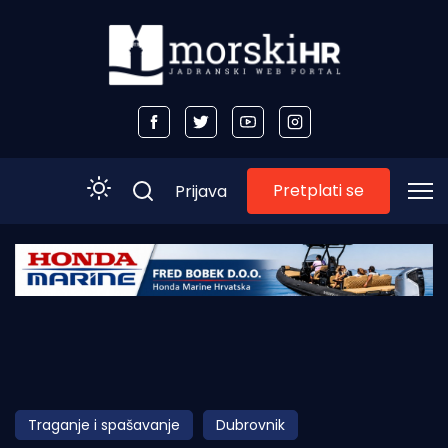
Pretplati se
Prijava
Početna
Morski plus
Morski TV
Obala
Traganje i spašavanje
Dubrovnik
Otoci