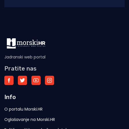
protekla noć protekla je u znaku još jedne
uspješne
Jadranski web portal
Pratite nas
Info
O portalu Morski.HR
Oglašavanje na Morski.HR