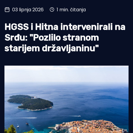
03 lipnja 2026
1 min. čitanja
Turizam i nautika
Pomorstvo
HGSS i Hitna intervenirali na
Ribolov
Srđu: "Pozlilo stranom
starijem državljaninu"
Ekologija
Tradicija i kultura