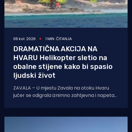
06 kol. 2026
1 MIN. ČITANJA
DRAMATIČNA AKCIJA NA
HVARU Helikopter sletio na
obalne stijene kako bi spasio
ljudski život
ZAVALA – U mjestu Zavala na otoku Hvaru
jučer se odigrala iznimno zahtjevna i napeta
intervencija hitne medicinske službe.
Zahvaljujući nevjerojatnoj