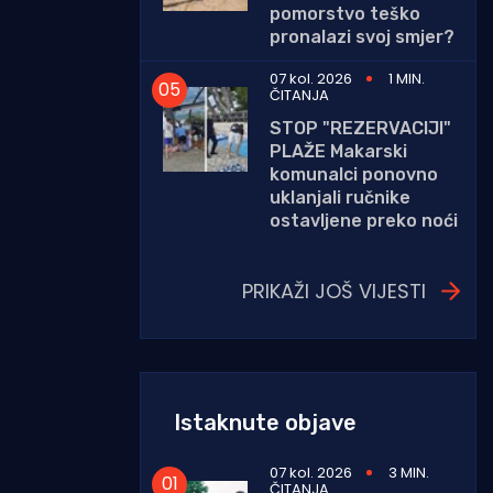
pomorstvo teško
pronalazi svoj smjer?
07 kol. 2026
1 MIN.
ČITANJA
STOP "REZERVACIJI"
PLAŽE Makarski
komunalci ponovno
uklanjali ručnike
ostavljene preko noći
PRIKAŽI JOŠ VIJESTI
Istaknute objave
07 kol. 2026
3 MIN.
ČITANJA