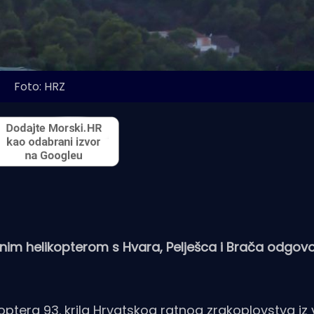
Foto: HRZ
m helikopterom s Hvara, Pelješca i Brača odgovor
optera 93. krila Hrvatskog ratnog zrakoplovstva iz