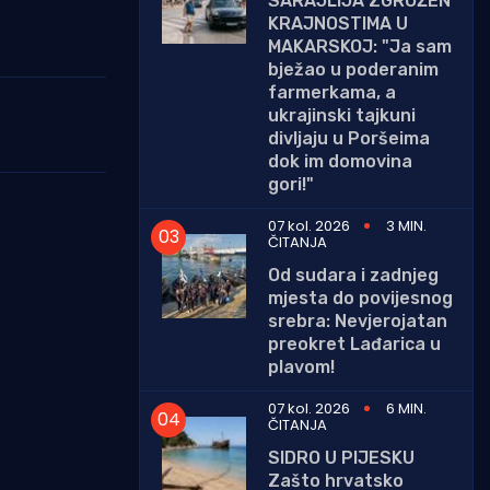
SARAJLIJA ZGROŽEN
KRAJNOSTIMA U
MAKARSKOJ: "Ja sam
bježao u poderanim
farmerkama, a
ukrajinski tajkuni
divljaju u Poršeima
dok im domovina
gori!"
07 kol. 2026
3 MIN.
ČITANJA
Od sudara i zadnjeg
mjesta do povijesnog
srebra: Nevjerojatan
preokret Lađarica u
plavom!
07 kol. 2026
6 MIN.
ČITANJA
SIDRO U PIJESKU
Zašto hrvatsko