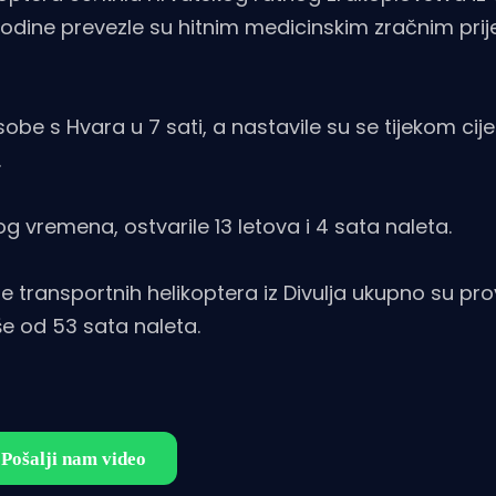
21. godine prevezle su hitnim medicinskim zračnim pr
obe s Hvara u 7 sati, a nastavile su se tijekom cij
.
 vremena, ostvarile 13 letova i 4 sata naleta.
 transportnih helikoptera iz Divulja ukupno su pr
še od 53 sata naleta.