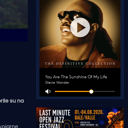
ile su na
 vojarne