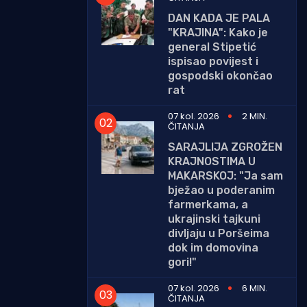
DAN KADA JE PALA
"KRAJINA": Kako je
general Stipetić
ispisao povijest i
gospodski okončao
rat
07 kol. 2026
2 MIN.
ČITANJA
SARAJLIJA ZGROŽEN
KRAJNOSTIMA U
MAKARSKOJ: "Ja sam
bježao u poderanim
farmerkama, a
ukrajinski tajkuni
divljaju u Poršeima
dok im domovina
gori!"
07 kol. 2026
6 MIN.
ČITANJA