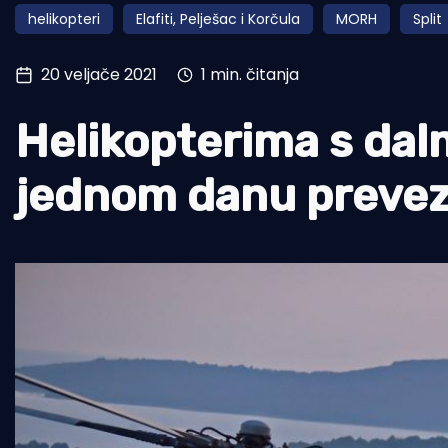
helikopteri
Elafiti, Pelješac i Korčula
MORH
Split
Pomorstvo
Ribolov
20 veljače 2021
1 min. čitanja
Ekologija
Helikopterima s dal
Tradicija i kultura
jednom danu prevez