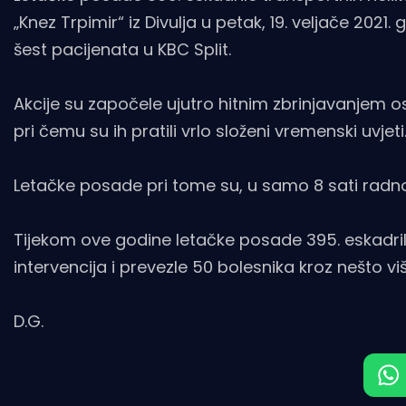
„Knez Trpimir“ iz Divulja u petak, 19. veljače 20
šest pacijenata u KBC Split.
Akcije su započele ujutro hitnim zbrinjavanjem os
pri čemu su ih pratili vrlo složeni vremenski uvjeti
Letačke posade pri tome su, u samo 8 sati radnog
Tijekom ove godine letačke posade 395. eskadrile
intervencija i prevezle 50 bolesnika kroz nešto vi
D.G.