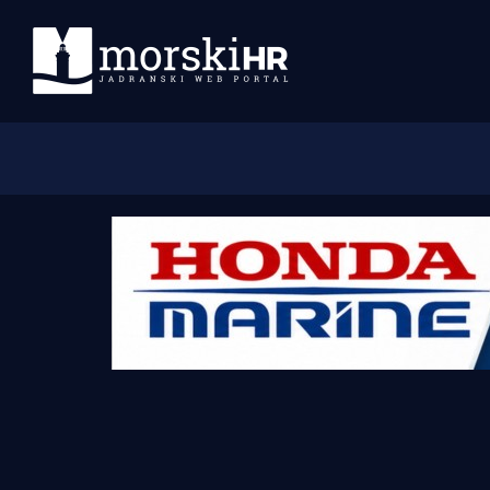
Početna
Morski plus
Morski TV
Obala
Otoci
Turizam i nautika