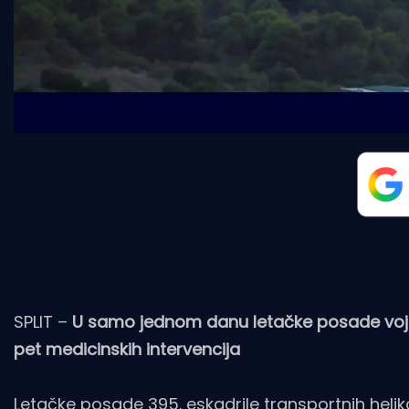
SPLIT –
U samo jednom danu letačke posade vojni
pet medicinskih intervencija
Letačke posade 395. eskadrile transportnih helik