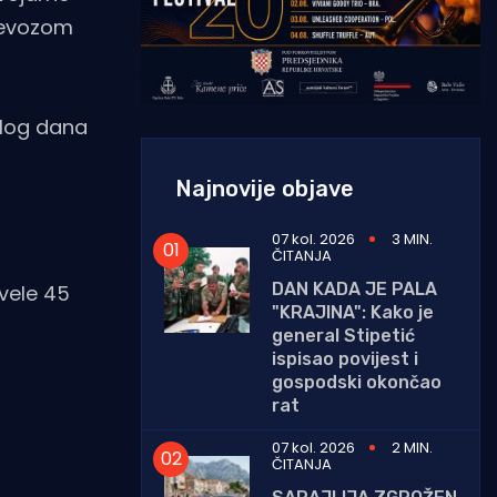
ijevozom
elog dana
Najnovije objave
07 kol. 2026
3 MIN.
ČITANJA
DAN KADA JE PALA
ovele 45
"KRAJINA": Kako je
general Stipetić
ispisao povijest i
gospodski okončao
rat
07 kol. 2026
2 MIN.
ČITANJA