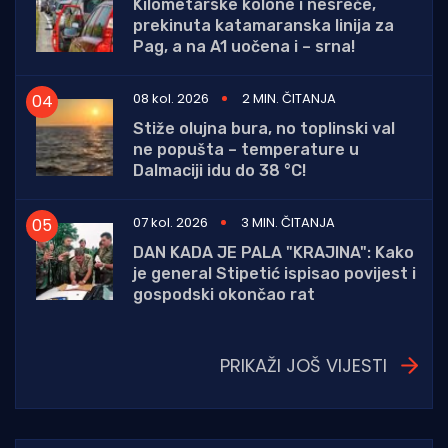
Kilometarske kolone i nesreće,
prekinuta katamaranska linija za
Pag, a na A1 uočena i – srna!
08 kol. 2026
2 MIN. ČITANJA
Stiže olujna bura, no toplinski val
ne popušta – temperature u
Dalmaciji idu do 38 °C!
07 kol. 2026
3 MIN. ČITANJA
DAN KADA JE PALA "KRAJINA": Kako
je general Stipetić ispisao povijest i
gospodski okončao rat
PRIKAŽI JOŠ VIJESTI