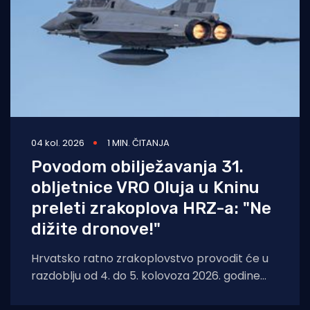
04 kol. 2026
1 MIN. ČITANJA
Povodom obilježavanja 31.
obljetnice VRO Oluja u Kninu
preleti zrakoplova HRZ-a: "Ne
dižite dronove!"
Hrvatsko ratno zrakoplovstvo provodit će u
razdoblju od 4. do 5. kolovoza 2026. godine
planirane letačke aktivnosti povodom