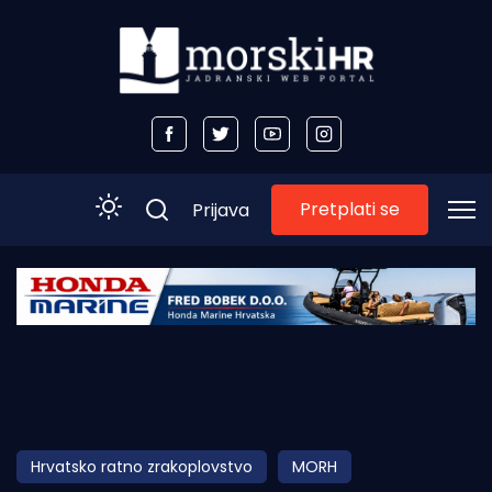
Pretplati se
Prijava
Početna
Morski plus
Morski TV
Obala
Hrvatsko ratno zrakoplovstvo
MORH
Otoci