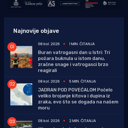
Najnovije objave
08 kol. 2026
1 MIN. ČITANJA
Buran vatrogasni dan u Istri: Tri
požara buknula u istom danu,
zračne snage i vatrogasci brzo
reagirali
08 kol. 2026
5 MIN. ČITANJA
JADRAN POD POVEĆALOM Počelo
veliko brojanje kitova i dupina iz
zraka, evo što se događa na našem
moru
08 kol. 2026
2 MIN. ČITANJA