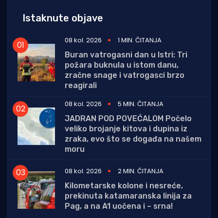
Istaknute objave
08 kol. 2026
1 MIN. ČITANJA
Buran vatrogasni dan u Istri: Tri
požara buknula u istom danu,
zračne snage i vatrogasci brzo
reagirali
08 kol. 2026
5 MIN. ČITANJA
JADRAN POD POVEĆALOM Počelo
veliko brojanje kitova i dupina iz
zraka, evo što se događa na našem
moru
08 kol. 2026
2 MIN. ČITANJA
Kilometarske kolone i nesreće,
prekinuta katamaranska linija za
Pag, a na A1 uočena i – srna!