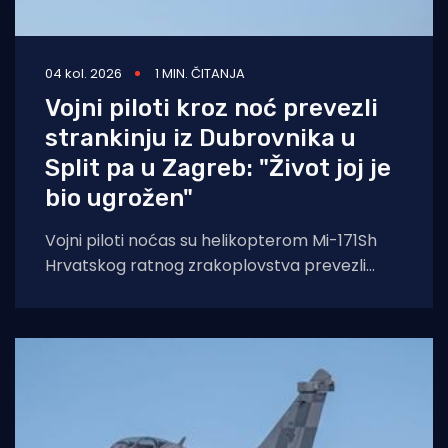
04 kol. 2026
1 MIN. ČITANJA
Vojni piloti kroz noć prevezli
strankinju iz Dubrovnika u
Split pa u Zagreb: "Život joj je
bio ugrožen"
Vojni piloti noćas su helikopterom Mi-171Sh
Hrvatskog ratnog zrakoplovstva prevezli
životno ugroženu stranu državljanku i
medicinski tim iz Opće