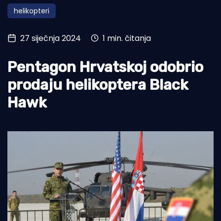
helikopteri
Turizam i nautika
Pomorstvo
27 siječnja 2024
1 min. čitanja
Ribolov
Pentagon Hrvatskoj odobrio
Ekologija
prodaju helikoptera Black
Tradicija i kultura
Hawk