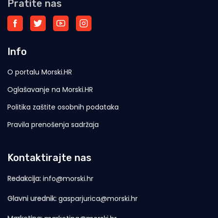
Pratite nas
Info
O portalu Morski.HR
Oglašavanje na Morski.HR
Politika zaštite osobnih podataka
Pravila prenošenja sadržaja
Kontaktirajte nas
Redakcija:
info@morski.hr
Glavni urednik:
gasparjurica@morski.hr