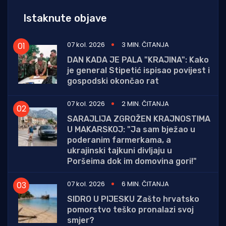
Istaknute objave
07 kol. 2026
3 MIN. ČITANJA
DAN KADA JE PALA "KRAJINA": Kako
je general Stipetić ispisao povijest i
gospodski okončao rat
07 kol. 2026
2 MIN. ČITANJA
SARAJLIJA ZGROŽEN KRAJNOSTIMA
U MAKARSKOJ: "Ja sam bježao u
poderanim farmerkama, a
ukrajinski tajkuni divljaju u
Poršeima dok im domovina gori!"
07 kol. 2026
6 MIN. ČITANJA
SIDRO U PIJESKU Zašto hrvatsko
pomorstvo teško pronalazi svoj
smjer?