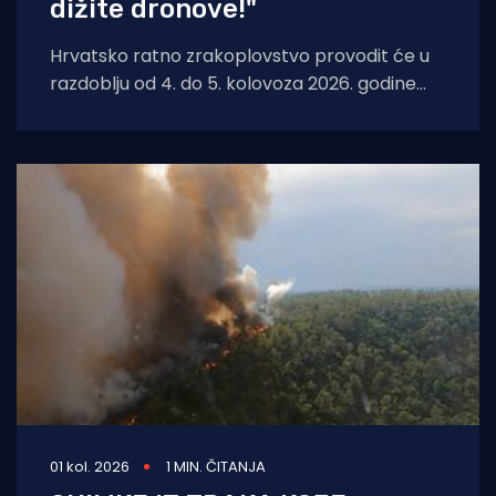
dižite dronove!"
Hrvatsko ratno zrakoplovstvo provodit će u
razdoblju od 4. do 5. kolovoza 2026. godine
planirane letačke aktivnosti povodom
pripreme i
01 kol. 2026
1 MIN. ČITANJA