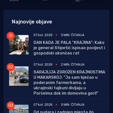
Najnovije objave
07 kol. 2026
3 MIN. ČITANJA
DAN KADA JE PALA "KRAJINA": Kako
je general Stipetić ispisao povijest i
gospodski okončao rat
07 kol. 2026
2 MIN. ČITANJA
SARAJLIJA ZGROŽEN KRAJNOSTIMA
U MAKARSKOJ: "Ja sam bježao u
poderanim farmerkama, a
ukrajinski tajkuni divljaju u
Poršeima dok im domovina gori!"
07 kol. 2026
3 MIN. ČITANJA
Od sudara i zadnjeg mjesta do