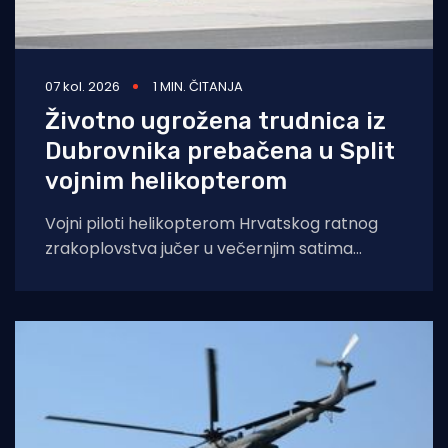
07 kol. 2026
1 MIN. ČITANJA
Životno ugrožena trudnica iz
Dubrovnika prebačena u Split
vojnim helikopterom
Vojni piloti helikopterom Hrvatskog ratnog
zrakoplovstva jučer u večernjim satima
prevezli su životno ugroženu trudnicu iz Opće
bolnice Dubrovnik u