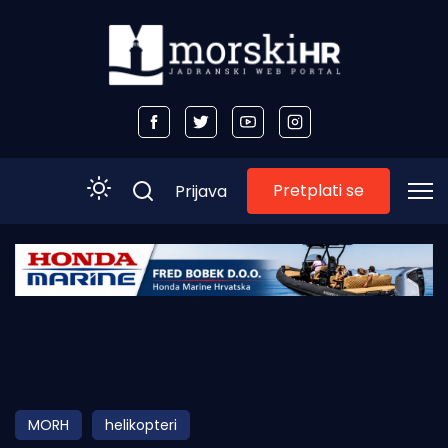
Pretplati se
Prijava
Početna
Morski plus
Morski TV
Obala
MORH
helikopteri
Otoci