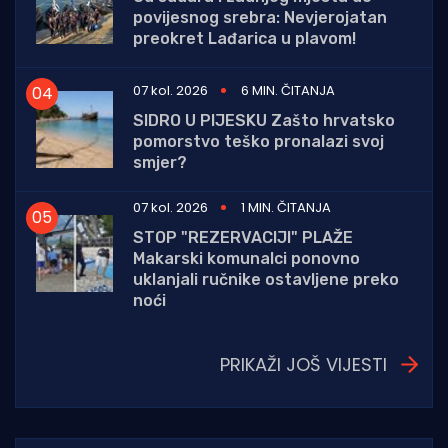
povijesnog srebra: Nevjerojatan
preokret Lađarica u plavom!
07 kol. 2026
6 MIN. ČITANJA
SIDRO U PIJESKU Zašto hrvatsko
pomorstvo teško pronalazi svoj
smjer?
07 kol. 2026
1 MIN. ČITANJA
STOP "REZERVACIJI" PLAŽE
Makarski komunalci ponovno
uklanjali ručnike ostavljene preko
noći
PRIKAŽI JOŠ VIJESTI