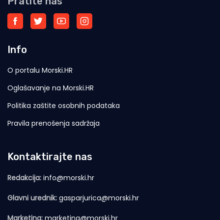
Pratite nas
Info
O portalu Morski.HR
Oglašavanje na Morski.HR
Politika zaštite osobnih podataka
Pravila prenošenja sadržaja
Kontaktirajte nas
Redakcija:
info@morski.hr
Glavni urednik:
gasparjurica@morski.hr
Marketing:
marketing@morski.hr