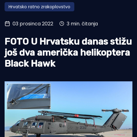
Hrvatsko ratno zrakoplovstvo
Turizam i nautika
Pomorstvo
03 prosinca 2022
3 min. čitanja
Ribolov
FOTO U Hrvatsku danas stižu
Ekologija
još dva američka helikoptera
Tradicija i kultura
Black Hawk