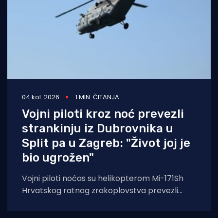
04 kol. 2026
1 MIN. ČITANJA
Vojni piloti kroz noć prevezli
strankinju iz Dubrovnika u
Split pa u Zagreb: "Život joj je
bio ugrožen"
Vojni piloti noćas su helikopterom Mi-171Sh
Hrvatskog ratnog zrakoplovstva prevezli
životno ugroženu stranu državljanku i
medicinski tim iz Opće