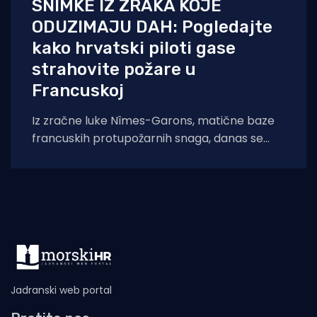
SNIMKE IZ ZRAKA KOJE
ODUZIMAJU DAH: Pogledajte
kako hrvatski piloti gase
strahovite požare u
Francuskoj
Iz zračne luke Nîmes-Garons, matične baze
francuskih protupožarnih snaga, danas se
javio kapetan hrvatske posade Canadaira
bojnik Igor Mindoljević:
Jadranski web portal