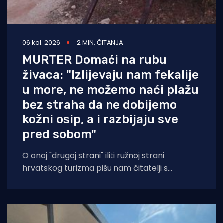
06 kol. 2026
2 MIN. ČITANJA
MURTER Domaći na rubu
živaca: "Izlijevaju nam fekalije
u more, ne možemo naći plažu
bez straha da ne dobijemo
kožni osip, a i razbijaju sve
pred sobom"
O onoj "drugoj strani" iliti ružnoj strani
hrvatskog turizma pišu nam čitatelji s
Murtera koji, kažu, muku muče