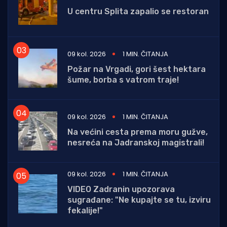
U centru Splita zapalio se restoran
09 kol. 2026
1 MIN. ČITANJA
Požar na Vrgadi, gori šest hektara
šume, borba s vatrom traje!
09 kol. 2026
1 MIN. ČITANJA
Na većini cesta prema moru gužve,
nesreća na Jadranskoj magistrali!
09 kol. 2026
1 MIN. ČITANJA
VIDEO Zadranin upozorava
sugrađane: "Ne kupajte se tu, izviru
fekalije!"