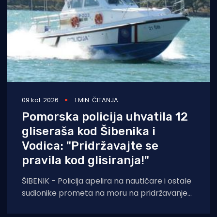
09 kol. 2026
1 MIN. ČITANJA
Pomorska policija uhvatila 12
gliseraša kod Šibenika i
Vodica: "Pridržavajte se
pravila kod glisiranja!"
ŠIBENIK - Policija apelira na nautičare i ostale
sudionike prometa na moru na pridržavanje
odredbi ne samo Pomorskog zakonika, već i