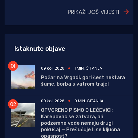
PRIKAŽI JOŠ VIJESTI
Istaknute objave
09 kol. 2026
1 MIN. ČITANJA
Požar na Vrgadi, gori šest hektara
šume, borba s vatrom traje!
09 kol. 2026
9 MIN. ČITANJA
OTVORENO PISMO O LEĆEVICI:
Karepovac se zatvara, ali
podzemne vode nemaju drugi
pokušaj — Prešućuje li se ključna
opasnost?