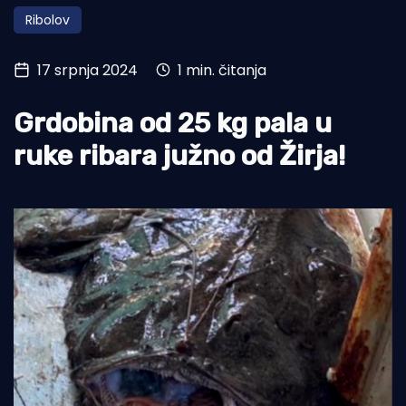
Ribolov
Turizam i nautika
Pomorstvo
17 srpnja 2024
1 min. čitanja
Ribolov
Grdobina od 25 kg pala u
Ekologija
ruke ribara južno od Žirja!
Tradicija i kultura