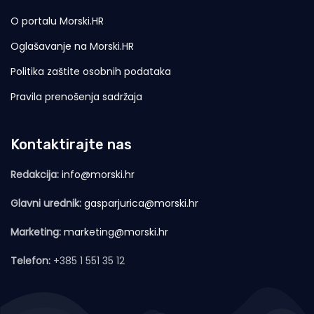
O portalu Morski.HR
Oglašavanje na Morski.HR
Politika zaštite osobnih podataka
Pravila prenošenja sadržaja
Kontaktirajte nas
Redakcija:
info@morski.hr
Glavni urednik:
gasparjurica@morski.hr
Marketing:
marketing@morski.hr
Telefon:
+385 1 551 35 12