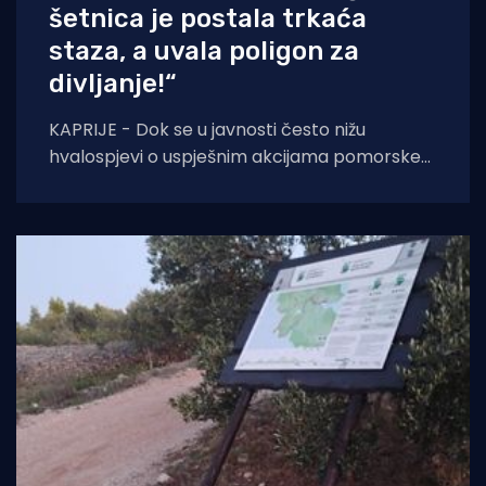
šetnica je postala trkaća
staza, a uvala poligon za
divljanje!“
KAPRIJE - Dok se u javnosti često nižu
hvalospjevi o uspješnim akcijama pomorske
policije i Lučke kapetanije, s otoka Kaprija
stiže