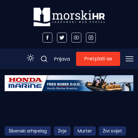
Pretplati se
Prijava
Početna
Morski plus
Morski TV
Obala
Šibenski arhipelag
Žirje
Murter
Živi svijet
Otoci