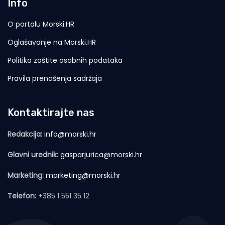
Info
O portalu Morski.HR
Oglašavanje na Morski.HR
Politika zaštite osobnih podataka
Pravila prenošenja sadržaja
Kontaktirajte nas
Redakcija:
info@morski.hr
Glavni urednik:
gasparjurica@morski.hr
Marketing:
marketing@morski.hr
Telefon:
+385 1 551 35 12