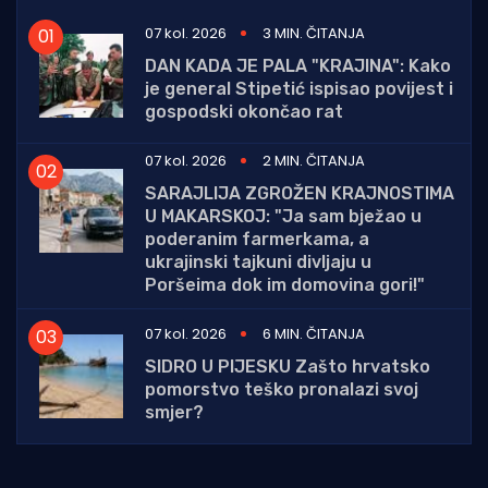
07 kol. 2026
3 MIN. ČITANJA
DAN KADA JE PALA "KRAJINA": Kako
je general Stipetić ispisao povijest i
gospodski okončao rat
07 kol. 2026
2 MIN. ČITANJA
SARAJLIJA ZGROŽEN KRAJNOSTIMA
U MAKARSKOJ: "Ja sam bježao u
poderanim farmerkama, a
ukrajinski tajkuni divljaju u
Poršeima dok im domovina gori!"
07 kol. 2026
6 MIN. ČITANJA
SIDRO U PIJESKU Zašto hrvatsko
pomorstvo teško pronalazi svoj
smjer?