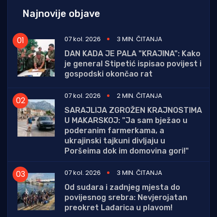
Najnovije objave
07 kol. 2026
3 MIN. ČITANJA
DAN KADA JE PALA "KRAJINA": Kako
je general Stipetić ispisao povijest i
gospodski okončao rat
07 kol. 2026
2 MIN. ČITANJA
SARAJLIJA ZGROŽEN KRAJNOSTIMA
U MAKARSKOJ: "Ja sam bježao u
poderanim farmerkama, a
ukrajinski tajkuni divljaju u
Poršeima dok im domovina gori!"
07 kol. 2026
3 MIN. ČITANJA
Od sudara i zadnjeg mjesta do
povijesnog srebra: Nevjerojatan
preokret Lađarica u plavom!