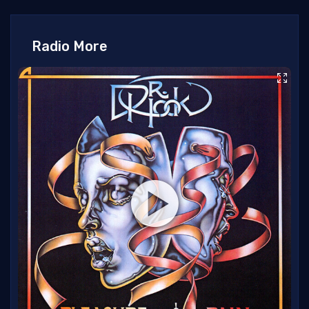
Radio More