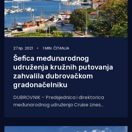
27 lip. 2021
1 MIN. ČITANJA
Šefica međunarodnog
udruženja kružnih putovanja
zahvalila dubrovačkom
gradonačelniku
DUBROVNIK – Predsjednica i direktorica
međunarodnog udruženja Cruise Lines
International Association (CLIA) Kelly
Craighead uputila je pismo dubrovačkom
gradonačelniku Matu Frankoviću