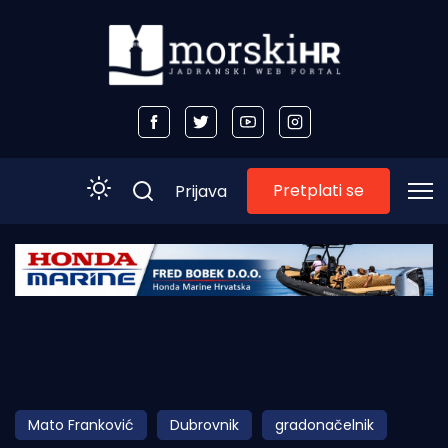
Pretplati se
Prijava
Početna
Morski plus
Morski TV
Obala
Mato Franković
Dubrovnik
gradonačelnik
Otoci