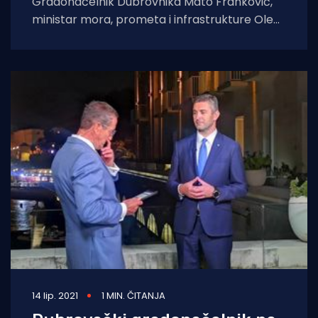
Gradonačelnik Dubrovnika Mato Franković,
ministar mora, prometa i infrastrukture Oleg
Butković i dubrovačko-neretvanski županm
Nikola Dobroslavić obišli su u
14 lip. 2021
1 MIN. ČITANJA