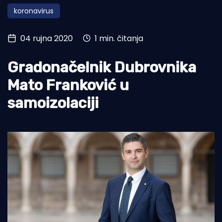
koronavirus
Turizam i nautika
Pomorstvo
04 rujna 2020
1 min. čitanja
Ribolov
Gradonačelnik Dubrovnika
Ekologija
Mato Franković u
Tradicija i kultura
samoizolaciji