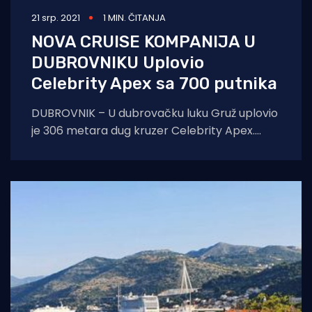
21 srp. 2021
1 MIN. ČITANJA
NOVA CRUISE KOMPANIJA U
DUBROVNIKU Uplovio
Celebrity Apex sa 700 putnika
DUBROVNIK – U dubrovačku luku Gruž uplovio
je 306 metara dug kruzer Celebrity Apex.
Kruzer je star svega godinu dana, kapacitet