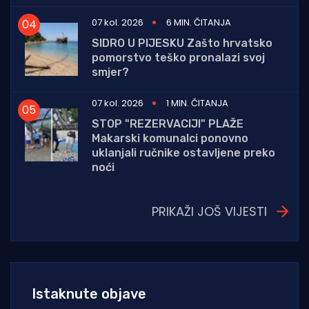
07 kol. 2026
6 MIN. ČITANJA
SIDRO U PIJESKU Zašto hrvatsko
pomorstvo teško pronalazi svoj
smjer?
07 kol. 2026
1 MIN. ČITANJA
STOP "REZERVACIJI" PLAŽE
Makarski komunalci ponovno
uklanjali ručnike ostavljene preko
noći
PRIKAŽI JOŠ VIJESTI
Istaknute objave