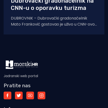
Dubrovački gradonačelnik na
CNN-u o oporavku turizma
DUBROVNIK – Dubrovački gradonačelnik
Mato Franković gostovao je uživo u CNN-ovoj
izuzetno gledanoj emisiji Quest Means
Bussiness, koja se u
Jadranski web portal
Pratite nas