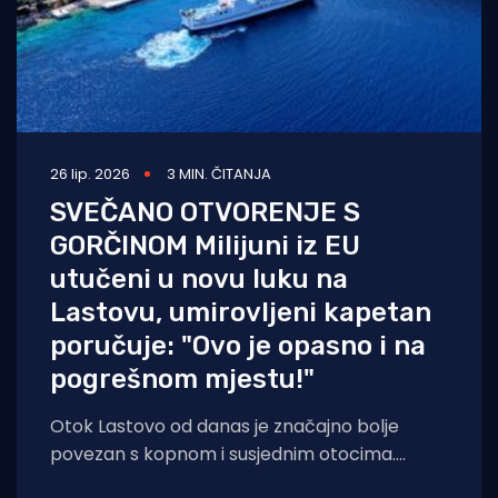
26 lip. 2026
3 MIN. ČITANJA
SVEČANO OTVORENJE S
GORČINOM Milijuni iz EU
utučeni u novu luku na
Lastovu, umirovljeni kapetan
poručuje: "Ovo je opasno i na
pogrešnom mjestu!"
Otok Lastovo od danas je značajno bolje
povezan s kopnom i susjednim otocima.
Uspješnim završetkom II. faze projekta