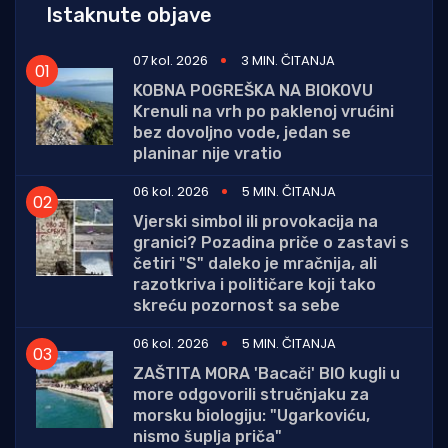
Istaknute objave
07 kol. 2026
3 MIN. ČITANJA
KOBNA POGREŠKA NA BIOKOVU
Krenuli na vrh po paklenoj vrućini
bez dovoljno vode, jedan se
planinar nije vratio
06 kol. 2026
5 MIN. ČITANJA
Vjerski simbol ili provokacija na
granici? Pozadina priče o zastavi s
četiri "S" daleko je mračnija, ali
razotkriva i političare koji tako
skreću pozornost sa sebe
06 kol. 2026
5 MIN. ČITANJA
ZAŠTITA MORA 'Bacači' BIO kugli u
more odgovorili stručnjaku za
morsku biologiju: "Ugarkoviću,
nismo šuplja priča"