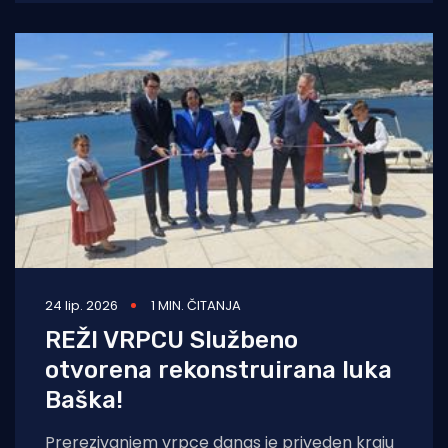
rekonstrukcije luke
24 lip. 2026
1 MIN. ČITANJA
REŽI VRPCU Službeno
otvorena rekonstruirana luka
Baška!
Prerezivanjem vrpce danas je priveden kraju