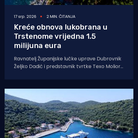
17 srp. 2026
2 MIN. ČITANJA
Kreće obnova lukobrana u
Trstenome vrijedna 1.5
milijuna eura
Ravnatelj Županijske lučke uprave Dubrovnik
Željko Dadić i predstavnik tvrtke Texo Molior
Antonio Deranja potpisali su danas ugovor o
izvođenju