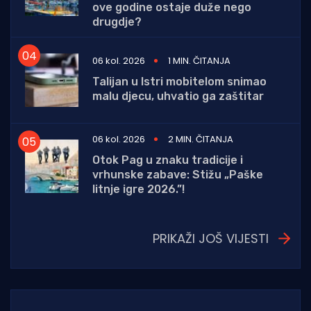
ove godine ostaje duže nego
drugdje?
06 kol. 2026
1 MIN. ČITANJA
Talijan u Istri mobitelom snimao
malu djecu, uhvatio ga zaštitar
06 kol. 2026
2 MIN. ČITANJA
Otok Pag u znaku tradicije i
vrhunske zabave: Stižu „Paške
litnje igre 2026.”!
PRIKAŽI JOŠ VIJESTI