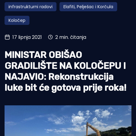
infrastrukturni radovi
Elafiti, Pelješac i Korčula
Turizam i nautika
Koločep
Pomorstvo
Ribolov
17 lipnja 2021
2 min. čitanja
Ekologija
MINISTAR OBIŠAO
Tradicija i kultura
GRADILIŠTE NA KOLOČEPU I
NAJAVIO: Rekonstrukcija
luke bit će gotova prije roka!