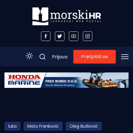
Pretplati se
Prijava
Početna
Morski plus
Morski TV
Obala
luka
Mato Franković
Oleg Butković
Otoci