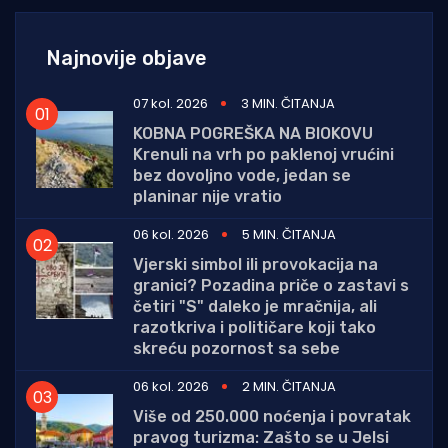
Najnovije objave
07 kol. 2026
3 MIN. ČITANJA
KOBNA POGREŠKA NA BIOKOVU
Krenuli na vrh po paklenoj vrućini
bez dovoljno vode, jedan se
planinar nije vratio
06 kol. 2026
5 MIN. ČITANJA
Vjerski simbol ili provokacija na
granici? Pozadina priče o zastavi s
četiri "S" daleko je mračnija, ali
razotkriva i političare koji tako
skreću pozornost sa sebe
06 kol. 2026
2 MIN. ČITANJA
Više od 250.000 noćenja i povratak
pravog turizma: Zašto se u Jelsi