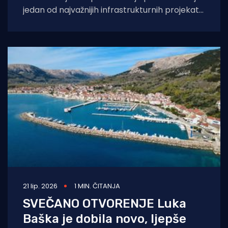
jedan od najvažnijih infrastrukturnih projekata
otoka Krka. Ovaj generacijski projekt, vrijedan
čak 6,9
21 lip. 2026
1 MIN. ČITANJA
SVEČANO OTVORENJE Luka
Baška je dobila novo, ljepše