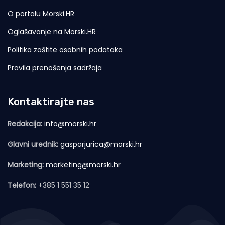
O portalu Morski.HR
Oglašavanje na Morski.HR
Politika zaštite osobnih podataka
Pravila prenošenja sadržaja
Kontaktirajte nas
Redakcija:
info@morski.hr
Glavni urednik:
gasparjurica@morski.hr
Marketing:
marketing@morski.hr
Telefon:
+385 1 551 35 12