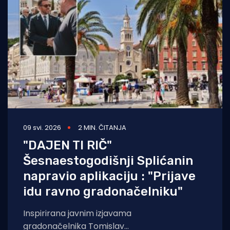
Turizam i nautika
Pomorstvo
Ribolov
Ekologija
Tradicija i kultura
09 svi. 2026
2 MIN. ČITANJA
"DAJEN TI RIČ"
Šesnaestogodišnji Splićanin
napravio aplikaciju : "Prijave
idu ravno gradonačelniku"
Inspirirana javnim izjavama
gradonačelnika Tomislav