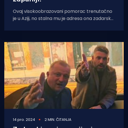
Ovaj visokoobrazovani pomorac trenutačno
je u Aziji, no stalna mu je adresa ona zadarska
i Zadar i okolicu želi učiniti
14 pro. 2024
2 MIN. ČITANJA