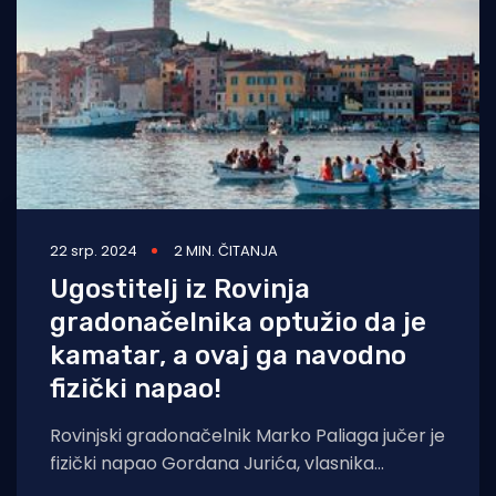
22 srp. 2024
2 MIN. ČITANJA
Ugostitelj iz Rovinja
gradonačelnika optužio da je
kamatar, a ovaj ga navodno
fizički napao!
Rovinjski gradonačelnik Marko Paliaga jučer je
fizički napao Gordana Jurića, vlasnika
restorana Pineta u Rovinju, piše Index.