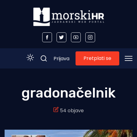
Pretplati se
Prijava
Početna
gradonačelnik
Morski plus
54 objave
Morski TV
Obala
Otoci