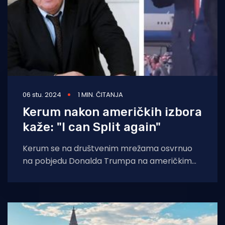
06 stu. 2024
1 MIN. ČITANJA
Kerum nakon američkih izbora
kaže: "I can Split again"
Kerum se na društvenim mrežama osvrnuo
na pobjedu Donalda Trumpa na američkim
predsjedničkim izborima, usprkos tome što
službeni rezultati još