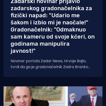
Zadarski novinar prijavio
zadarskog gradonačelnika za
fizički napad: "Udario me
šakom i izbio mi je naočale!"
Gradonačelnik: "Odmaknuo
sam kameru od svoje kćeri, on
godinama manipulira
javnost!"
Novinar portala Zadar News, Hrvoje Bajlo,
tvrdi da ga je gradonačelnik Zadra Branko
Dukić fizički napao i izbio mu naočale