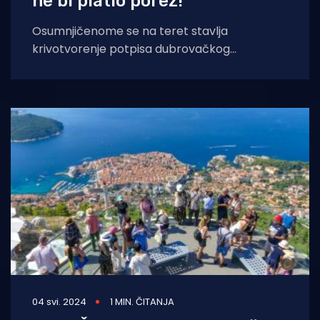
ne bi platio porez!
Osumnjičenome se na teret stavlja
krivotvorenje potpisa dubrovačkog
gradonačelnika Mata Frankovića.
Dubrovačka policija jučer je izvijestila o slučaju
u kojem
04 svi. 2024
1 MIN. ČITANJA