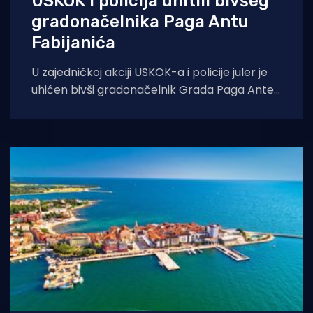
USKOK i policija uhitili bivšeg
gradonačelnika Paga Antu
Fabijanića
U zajedničkoj akciji USKOK-a i policije juler je
uhićen bivši gradonačelnik Grada Paga Ante
Fabijanić. Uz njega je priveden