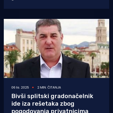
Šuta, aplikacija Dajen ti rič vrlo brzo je postala
viralna. Riječ je o digitalnom alatu
06 lis. 2025
2 MIN. ČITANJA
Bivši splitski gradonačelnik
ide iza rešetaka zbog
pogodovanja privatnicima