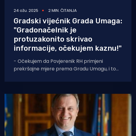
24 ožu. 2025
2 MIN. ČITANJA
Gradski vijećnik Grada Umaga:
"Gradonačelnik je
protuzakonito skrivao
informacije, očekujem kaznu!"
- Očekujem da Povjerenik RH primjeni
prekršajne mjere prema Gradu Umagu, i to
odgovornoj osobi - gradonačelniku Viliju
Bassanese i tadašnjoj službenici