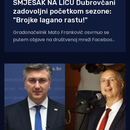
SMJEŠAK NA LICU Dubrovčani
zadovoljni početkom sezone:
"Brojke lagano rastu!"
Gradonačelnik Mato Franković osvrnuo se
putem objave na društvenoj mreži Facebook,
na početak turističke sezone, koji je
okarakterizirao kao izvrstan.