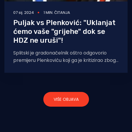
07 sij. 2024
1 MIN. ČITANJA
Puljak vs Plenković: "Uklanjat
ćemo vaše "grijehe" dok se
HDZ ne uruši"!
Splitski je gradonačelnik oštro odgovorio
premijeru Plenkoviću koji ga je kritizirao zbog
odluke o proglašenju svih nedjelja i blagdana
do
VIŠE OBJAVA