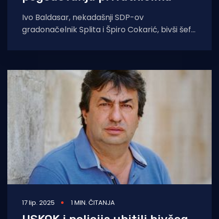
Ivo Baldasar, nekadašnji SDP-ov
gradonačelnik Splita i Špiro Cokarić, bivši šef
splitske komunale, osuđeni su danas
nepravomoćno na djelomičnu
17 lip. 2025
1 MIN. ČITANJA