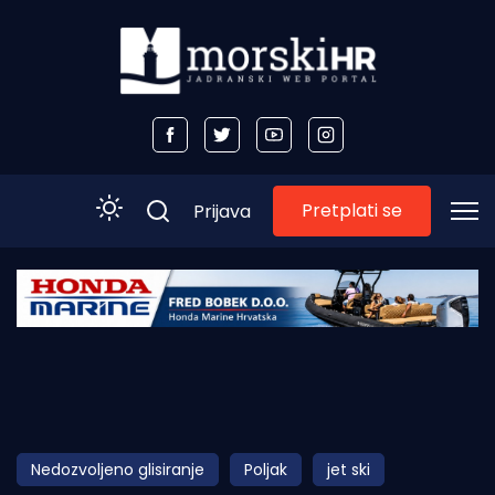
Pretplati se
Prijava
Početna
Morski plus
Morski TV
Obala
Nedozvoljeno glisiranje
Poljak
jet ski
Otoci