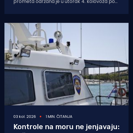
prometa održana je u utorak 4. kolovoza pod
nazivom „Sigurna plovidba 2026 Senj“, u širem
03 kol. 2026
1 MIN. ČITANJA
Kontrole na moru ne jenjavaju: