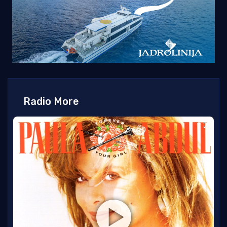
Radio More