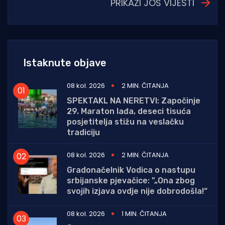
PRIKAŽI JOŠ VIJESTI
Istaknute objave
08 kol. 2026
2 MIN. ČITANJA
SPEKTAKL NA NERETVI: Započinje
29. Maraton lađa, deseci tisuća
posjetitelja stižu na veslačku
tradiciju
08 kol. 2026
2 MIN. ČITANJA
Gradonačelnik Vodica o nastupu
srbijanske pjevačice: "„Ona zbog
svojih izjava ovdje nije dobrodošla!“
08 kol. 2026
1 MIN. ČITANJA