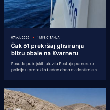
07 kol. 2026
1 MIN. ČITANJA
Čak 61 prekršaj glisiranja
blizu obale na Kvarneru
Posade policijskih plovila Postaje pomorske
policije u proteklih tjedan dana evidentirale su
61 prekršaj nedozvoljenog glisiranja, odnosno
glisiranja na udaljenosti