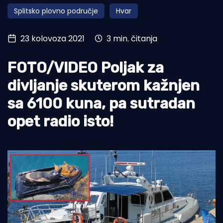
Splitsko plovno područje
Hvar
Turizam i nautika
Pomorstvo
23 kolovoza 2021
3 min. čitanja
Ribolov
FOTO/VIDEO Poljak za
Ekologija
divljanje skuterom kažnjen
Tradicija i kultura
sa 6100 kuna, pa sutradan
opet radio isto!