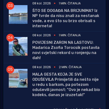
08 kol. 2026
1 MIN. ČITANJA
ŠTO SE DOGAĐA NA BRIJUNIMA? Iz
NP tvrde da nisu znali za nestanak
vode, a evo što su brzo obrisali s
interneta!
08 kol. 2026
1 MIN. ČITANJA
POVIJESNI ZARON NA LASTOVU:
Mađarica Zsofia Torocsik postavila
novi svjetski rekord u ronjenju na
dah!
08 kol. 2026
2 MIN. ČITANJA
MALA GESTA KOJA JE SVE
ODUŠEVILA Primijetili da nešto nije
u redu s barkom, pa potezom
oduševili javnost: "Ovo je nekad bio
kodeks, danas je izuzetak!"