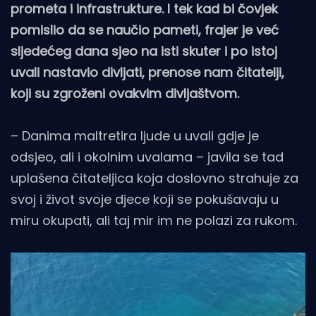
prometa i infrastrukture. I tek kad bi čovjek
pomislio da se naučio pameti, frajer je već
sljedećeg dana sjeo na isti skuter i po istoj
uvali nastavio divljati, prenose nam čitatelji,
koji su zgroženi ovakvim divljaštvom.
– Danima maltretira ljude u uvali gdje je
odsjeo, ali i okolnim uvalama – javila se tad
uplašena čitateljica koja doslovno strahuje za
svoj i život svoje djece koji se pokušavaju u
miru okupati, ali taj mir im ne polazi za rukom.