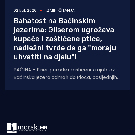
02 kol. 2026
2 MIN. ČITANJA
Bahatost na Baćinskim
jezerima: Gliserom ugrožava
kupače i zaštićene ptice,
nadležni tvrde da ga "moraju
uhvatiti na djelu"!
BAĆINA – Biser prirode i zaštićeni krajobraz,
Baćinska jezera odmah do Ploča, posljednjih
deset dana poprište su opasnog i
nezakonitog ponašanja