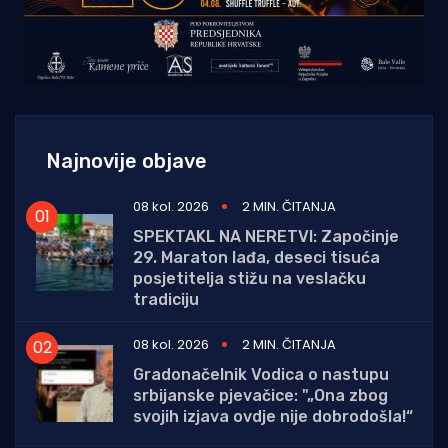
Najnovije objave
08 kol. 2026
2 MIN. ČITANJA
SPEKTAKL NA NERETVI: Započinje
29. Maraton lađa, deseci tisuća
posjetitelja stižu na veslačku
tradiciju
08 kol. 2026
2 MIN. ČITANJA
Gradonačelnik Vodica o nastupu
srbijanske pjevačice: "„Ona zbog
svojih izjava ovdje nije dobrodošla!“