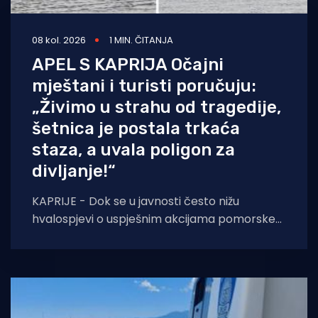
08 kol. 2026
1 MIN. ČITANJA
APEL S KAPRIJA Očajni
mještani i turisti poručuju:
„Živimo u strahu od tragedije,
šetnica je postala trkaća
staza, a uvala poligon za
divljanje!“
KAPRIJE - Dok se u javnosti često nižu
hvalospjevi o uspješnim akcijama pomorske
policije i Lučke kapetanije, s otoka Kaprija
stiže