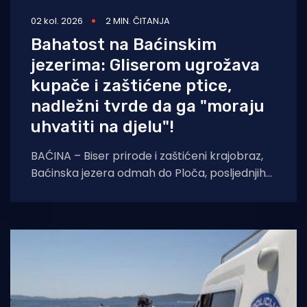
02 kol. 2026
2 MIN. ČITANJA
Bahatost na Baćinskim
jezerima: Gliserom ugrožava
kupače i zaštićene ptice,
nadležni tvrde da ga "moraju
uhvatiti na djelu"!
BAĆINA – Biser prirode i zaštićeni krajobraz,
Baćinska jezera odmah do Ploča, posljednjih
deset dana poprište su opasnog i
nezakonitog ponašanja