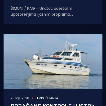
ŠIMUNI / PAG – Unatoč učestalim
upozorenjima i jasnim propisima,
neodgovorno ponašanje pojedinih nautičara
na Jadranu i dalje izravno ugrožava živote
podvodnih
28 srp. 2026
1 MIN. ČITANJA