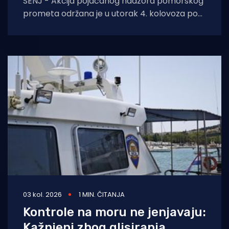
SENJ - Akcija pojačanog nadzora pomorskog
prometa održana je u utorak 4. kolovoza pod
nazivom „Sigurna plovidba 2026 Senj“, u širem
03 kol. 2026
1 MIN. ČITANJA
Kontrole na moru ne jenjavaju:
Kažnjeni zbog glisiranja,