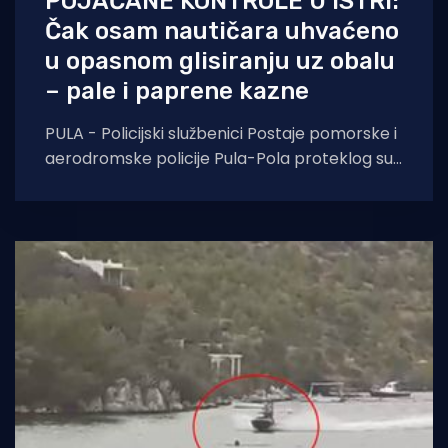
POJAČANE KONTROLE U ISTRI:
Čak osam nautičara uhvaćeno
u opasnom glisiranju uz obalu
– pale i paprene kazne
PULA - Policijski službenici Postaje pomorske i
aerodromske policije Pula-Pola proteklog su
tjedna proveli akciju pojačanog nadzora
akvatorija. Rezultat? Devet