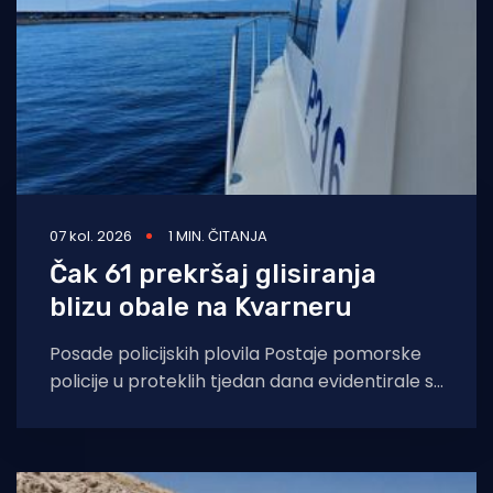
07 kol. 2026
1 MIN. ČITANJA
Čak 61 prekršaj glisiranja
blizu obale na Kvarneru
Posade policijskih plovila Postaje pomorske
policije u proteklih tjedan dana evidentirale su
61 prekršaj nedozvoljenog glisiranja, odnosno
glisiranja na udaljenosti