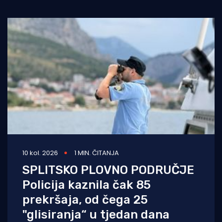
Turizam i nautika
Pomorstvo
Ribolov
Ekologija
Tradicija i kultura
10 kol. 2026
1 MIN. ČITANJA
SPLITSKO PLOVNO PODRUČJE
Policija kaznila čak 85
prekršaja, od čega 25
"glisiranja“ u tjedan dana