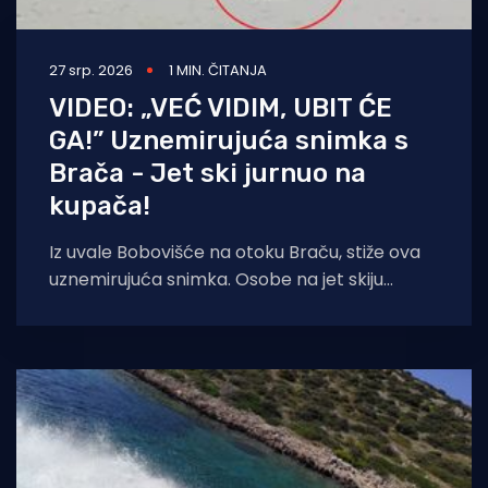
27 srp. 2026
1 MIN. ČITANJA
VIDEO: „VEĆ VIDIM, UBIT ĆE
GA!” Uznemirujuća snimka s
Brača - Jet ski jurnuo na
kupača!
Iz uvale Bobovišće na otoku Braču, stiže ova
uznemirujuća snimka. Osobe na jet skiju
glisiraju prema glavi jednog od kupača.