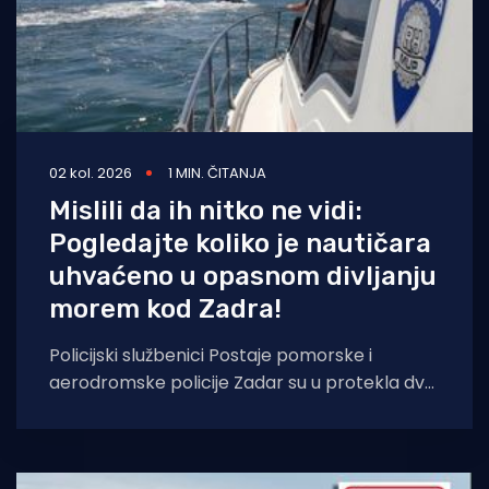
02 kol. 2026
1 MIN. ČITANJA
Mislili da ih nitko ne vidi:
Pogledajte koliko je nautičara
uhvaćeno u opasnom divljanju
morem kod Zadra!
Policijski službenici Postaje pomorske i
aerodromske policije Zadar su u protekla dva
dana, na moru kod Pašmana, Ugljana,
Sukošana, Petrrčana