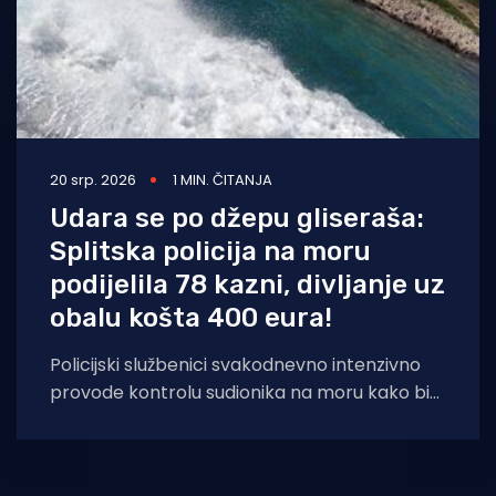
20 srp. 2026
1 MIN. ČITANJA
Udara se po džepu gliseraša:
Splitska policija na moru
podijelila 78 kazni, divljanje uz
obalu košta 400 eura!
Policijski službenici svakodnevno intenzivno
provode kontrolu sudionika na moru kako bi
sigurnost pomorskog prometa bila na dobroj
razini. U proteklih