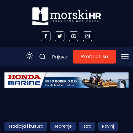
Pretplati se
Prijava
Početna
Morski plus
Morski TV
Obala
Tradicija i kultura
Jedrenje
Istra
Rovinj
Otoci