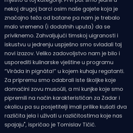
nekoj drugoj barci osim naše gajete koja je
značajno teža od batane pa nam je trebalo
malo vremena (i dodatnih uputa) da se
priviknemo. Zahvaljujući timskoj uigranosti i
iskustvu u jedrenju uspješno smo svladali taj
novi izazov. Veliko zadovoljstvo nam je bilo i
usporediti kulinarske vještine u programu
“Viràda in pignàta!” u kojem kuhaju regatanti.
Za pripremu smo odabrali iste školjke koje
domaćini zovu musoûli, a mi kunjke koje smo
pipremili na način karakterističan za Zadar i
okolicu pa su posjetitelji imali prilike kušati dva
različita jela i uživati u različitostima koje nas
spajaju", ispričao je Tomislav Tičić.