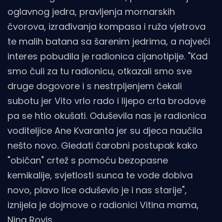
oglavnog jedra, pravljenja mornarskih
čvorova, izrađivanja kompasa i ruža vjetrova
te malih batana sa šarenim jedrima, a najveći
interes pobudila je radionica cijanotipije. "Kad
smo čuli za tu radionicu, otkazali smo sve
druge dogovore i s nestrpljenjem čekali
subotu jer Vito vrlo rado i lijepo crta brodove
pa se htio okušati. Oduševila nas je radionica
voditeljice Ane Kvaranta jer su djeca naučila
nešto novo. Gledati čarobni postupak kako
"običan" crtež s pomoću bezopasne
kemikalije, svjetlosti sunca te vode dobiva
novo, plavo lice oduševio je i nas starije",
iznijela je dojmove o radionici Vitina mama,
Nina Rovis.