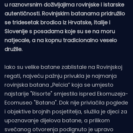
u raznovrsnim doživljajima rovinjske i istarske
autentičnosti. Rovinjskim batanama pridružilo
se tridesetak brodica iz Hrvatske, Italije i
Slovenije s posadama koje su se na moru
natjecale, a na kopnu tradicionalno veselo
družile.
Iako su velike batane zablistale na Rovinjskoj
regati, najveću pažnju privukla je najmanja
rovinjska batana „Peîcia” koja se umjesto
najstarije "Risorte" smjestila ispred Ekomuzeja-
Ecomuseo "Batana". Dok nije privlačila poglede
i objektive brojnih posjetitelja, služila je djeci za
upoznavanje dijelova batane, a prilikom
svečanog otvorenja podignuto je upravo