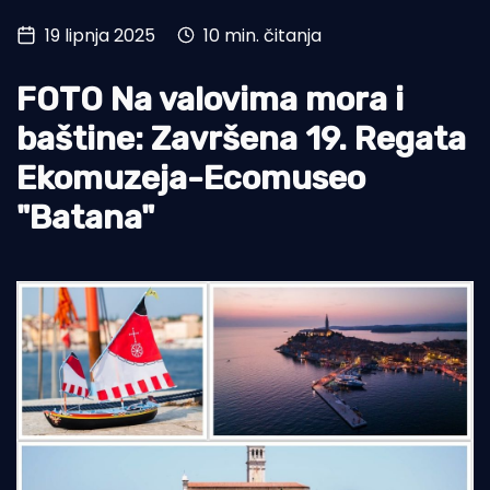
19 lipnja 2025
10 min. čitanja
Turizam i nautika
Pomorstvo
FOTO Na valovima mora i
Ribolov
baštine: Završena 19. Regata
Ekomuzeja-Ecomuseo
Ekologija
"Batana"
Tradicija i kultura