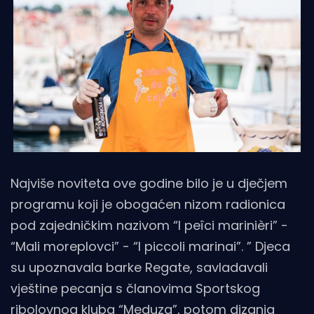
Najviše noviteta ove godine bilo je u dječjem
programu koji je obogaćen nizom radionica
pod zajedničkim nazivom “I peîci marinièri” -
“Mali moreplovci” - “I piccoli marinai”. ” Djeca
su upoznavala barke Regate, savladavali
vještine pecanja s članovima Sportskog
ribolovnog kluba “Meduza”, potom dizanja