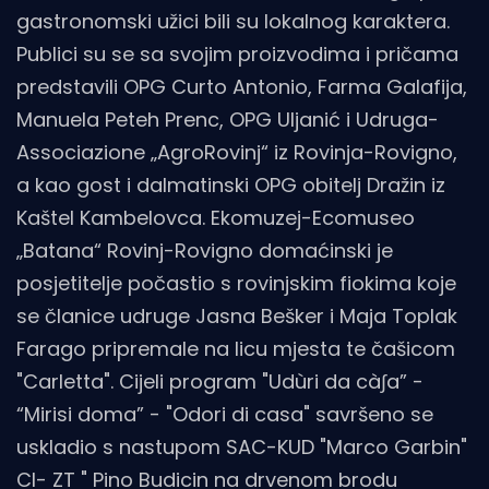
gastronomski užici bili su lokalnog karaktera.
Publici su se sa svojim proizvodima i pričama
predstavili OPG Curto Antonio, Farma Galafija,
Manuela Peteh Prenc, OPG Uljanić i Udruga-
Associazione „AgroRovinj“ iz Rovinja-Rovigno,
a kao gost i dalmatinski OPG obitelj Dražin iz
Kaštel Kambelovca. Ekomuzej-Ecomuseo
„Batana“ Rovinj-Rovigno domaćinski je
posjetitelje počastio s rovinjskim fiokima koje
se članice udruge Jasna Bešker i Maja Toplak
Farago pripremale na licu mjesta te čašicom
"Carletta". Cijeli program "Udùri da cà∫a” -
“Mirisi doma” - "Odori di casa" savršeno se
uskladio s nastupom SAC-KUD "Marco Garbin"
CI- ZT " Pino Budicin na drvenom brodu