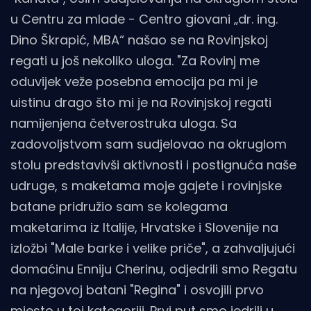
u Centru za mlade - Centro giovani „dr. ing.
Dino Škrapić, MBA“ našao se na Rovinjskoj
regati u još nekoliko uloga. "Za Rovinj me
oduvijek veže posebna emocija pa mi je
uistinu drago što mi je na Rovinjskoj regati
namijenjena četverostruka uloga. Sa
zadovoljstvom sam sudjelovao na okruglom
stolu predstavivši aktivnosti i postignuća naše
udruge, s maketama moje gajete i rovinjske
batane pridružio sam se kolegama
maketarima iz Italije, Hrvatske i Slovenije na
izložbi "Male barke i velike priče", a zahvaljujući
domaćinu Enniju Cherinu, odjedrili smo Regatu
na njegovoj batani "Regina" i osvojili prvo
mjesto u toj kategoriji. Prvi put smo jedrili u