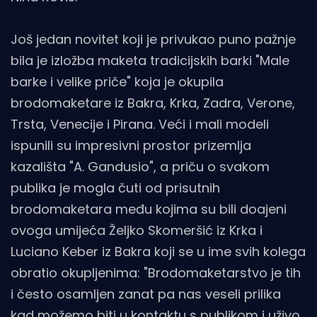
Još jedan novitet koji je privukao puno pažnje
bila je izložba maketa tradicijskih barki "Male
barke i velike priče" koja je okupila
brodomaketare iz Bakra, Krka, Zadra, Verone,
Trsta, Venecije i Pirana. Veći i mali modeli
ispunili su impresivni prostor prizemlja
kazališta "A. Gandusio", a priču o svakom
publika je mogla čuti od prisutnih
brodomaketara među kojima su bili doajeni
ovoga umijeća Željko Skomeršić iz Krka i
Luciano Keber iz Bakra koji se u ime svih kolega
obratio okupljenima: "Brodomaketarstvo je tih
i često osamljen zanat pa nas veseli prilika
kad možemo biti u kontaktu s publikom i uživo