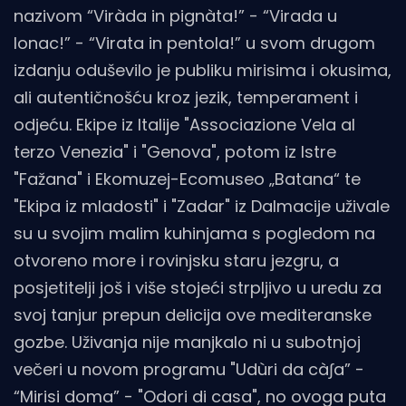
nazivom “Viràda in pignàta!” - “Virada u
lonac!” - “Virata in pentola!” u svom drugom
izdanju oduševilo je publiku mirisima i okusima,
ali autentičnošću kroz jezik, temperament i
odjeću. Ekipe iz Italije "Associazione Vela al
terzo Venezia" i "Genova", potom iz Istre
"Fažana" i Ekomuzej-Ecomuseo „Batana“ te
"Ekipa iz mladosti" i "Zadar" iz Dalmacije uživale
su u svojim malim kuhinjama s pogledom na
otvoreno more i rovinjsku staru jezgru, a
posjetitelji još i više stojeći strpljivo u uredu za
svoj tanjur prepun delicija ove mediteranske
gozbe. Uživanja nije manjkalo ni u subotnjoj
večeri u novom programu "Udùri da cà∫a” -
“Mirisi doma” - "Odori di casa", no ovoga puta