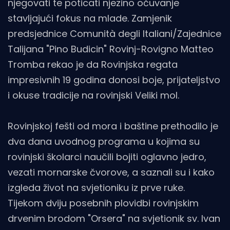
njegovati te poticati njezino očuvanje
stavljajući fokus na mlade. Zamjenik
predsjednice Comunità degli Italiani/Zajednice
Talijana "Pino Budicin" Rovinj-Rovigno Matteo
Tromba rekao je da Rovinjska regata
impresivnih 19 godina donosi boje, prijateljstvo
i okuse tradicije na rovinjski Veliki mol.
Rovinjskoj fešti od mora i baštine prethodilo je
dva dana uvodnog programa u kojima su
rovinjski školarci naučili bojiti oglavno jedro,
vezati mornarske čvorove, a saznali su i kako
izgleda život na svjetioniku iz prve ruke.
Tijekom dviju posebnih plovidbi rovinjskim
drvenim brodom "Orsera" na svjetionik sv. Ivan