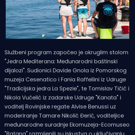
Službeni program započeo je okruglim stolom
"Jedra Mediterana: Međunarodni baštinski
dijalozi". Sudionici Davide Gnola iz Pomorskog
muzeja Cesenatico i Fania Raffellini iz Udruge
"Tradicijska jedra La Spezie", te Tomislav Tičić i
Nikola Vučelić iz zadarske Udruge "Kanata" i
voditelj Rovinjske regate Alvise Benussi uz
moderiranje Tamare Nikolić Đerić, voditeljice
međunarodne suradnje Ekomuzeja-Ecomuseo
"Batana" razmijenili su iskustva o uključivanju