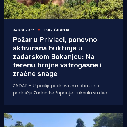
04 kol. 2026
1 MIN. ČITANJA
Požar u Privlaci, ponovno
aktivirana buktinja u
zadarskom Bokanjcu: Na
terenu brojne vatrogasne i
zračne snage
ZADAR - U poslijepodnevnim satima na
području Zadarske županije buknula su dva
požara otvorenog prostora. Oko 14 sati došlo
je do