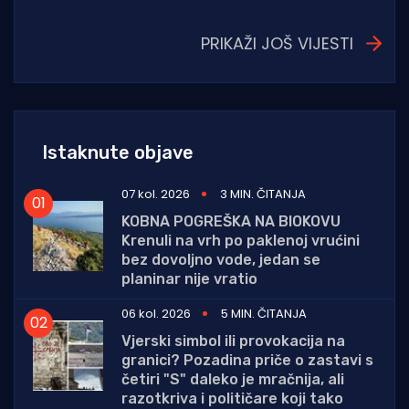
PRIKAŽI JOŠ VIJESTI
Istaknute objave
07 kol. 2026
3 MIN. ČITANJA
KOBNA POGREŠKA NA BIOKOVU
Krenuli na vrh po paklenoj vrućini
bez dovoljno vode, jedan se
planinar nije vratio
06 kol. 2026
5 MIN. ČITANJA
Vjerski simbol ili provokacija na
granici? Pozadina priče o zastavi s
četiri "S" daleko je mračnija, ali
razotkriva i političare koji tako