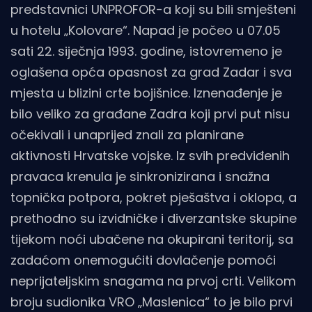
predstavnici UNPROFOR-a koji su bili smješteni
u hotelu „Kolovare“. Napad je počeo u 07.05
sati 22. siječnja 1993. godine, istovremeno je
oglašena opća opasnost za grad Zadar i sva
mjesta u blizini crte bojišnice. Iznenađenje je
bilo veliko za građane Zadra koji prvi put nisu
očekivali i unaprijed znali za planirane
aktivnosti Hrvatske vojske. Iz svih predviđenih
pravaca krenula je sinkronizirana i snažna
topnička potpora, pokret pješaštva i oklopa, a
prethodno su izvidničke i diverzantske skupine
tijekom noći ubačene na okupirani teritorij, sa
zadaćom onemogućiti dovlačenje pomoći
neprijateljskim snagama na prvoj crti. Velikom
broju sudionika VRO „Maslenica“ to je bilo prvi