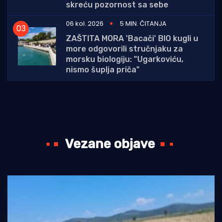
skreću pozornost sa sebe
06 kol. 2026
5 MIN. ČITANJA
ZAŠTITA MORA 'Bacači' BIO kugli u
more odgovorili stručnjaku za
morsku biologiju: "Ugarkoviću,
nismo šuplja priča"
Vezane objave