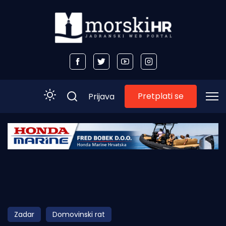
Pretplati se
Prijava
Početna
Morski plus
Morski TV
Obala
Zadar
Domovinski rat
Otoci