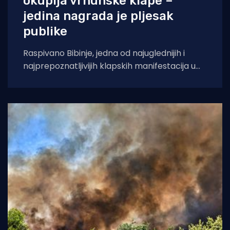
okuplja vrhunske klape –
jedina nagrada je pljesak
publike
Raspivano Bibinje, jedna od najuglednijih i
najprepoznatljivijih klapskih manifestacija u
Hrvatskoj, ove će godine doživjeti svoje 45.
izdanje. U subotu,