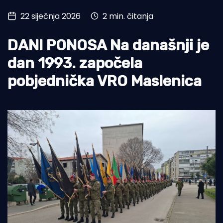
22 siječnja 2026
2 min. čitanja
Turizam i nautika
Pomorstvo
DANI PONOSA Na današnji je
Ribolov
dan 1993. započela
pobjednička VRO Maslenica
Ekologija
Tradicija i kultura