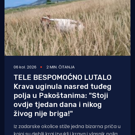
06 kol. 2026
2 MIN. ČITANJA
TELE BESPOMOĆNO LUTALO
Krava uginula nasred tuđeg
polja u Pakoštanima: "Stoji
ovdje tjedan dana i nikog
živog nije briga!"
Iz zadarske okolice stiže jedna bizarna priča u
kojoj su deblji kraj izvukli i krava i vlasnik polja