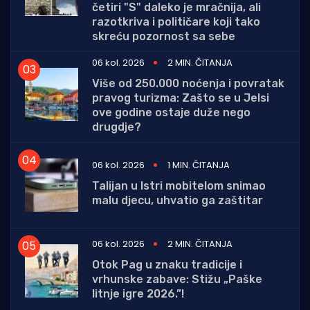
četiri "S" daleko je mračnija, ali
razotkriva i političare koji tako
skreću pozornost sa sebe
06 kol. 2026
2 MIN. ČITANJA
Više od 250.000 noćenja i povratak
pravog turizma: Zašto se u Jelsi
ove godine ostaje duže nego
drugdje?
06 kol. 2026
1 MIN. ČITANJA
Talijan u Istri mobitelom snimao
malu djecu, uhvatio ga zaštitar
06 kol. 2026
2 MIN. ČITANJA
Otok Pag u znaku tradicije i
vrhunske zabave: Stižu „Paške
litnje igre 2026.”!