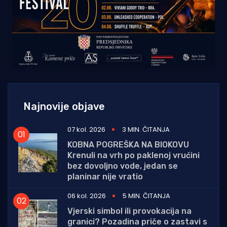
Najnovije objave
07 kol. 2026
3 MIN. ČITANJA
KOBNA POGREŠKA NA BIOKOVU
Krenuli na vrh po paklenoj vrućini
bez dovoljno vode, jedan se
planinar nije vratio
06 kol. 2026
5 MIN. ČITANJA
Vjerski simbol ili provokacija na
granici? Pozadina priče o zastavi s