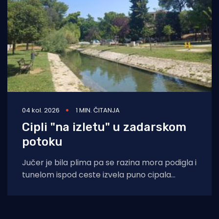
04 kol. 2026
1 MIN. ČITANJA
Cipli "na izletu" u zadarskom
potoku
Jučer je bila plima pa se razina mora podigla i
tunelom ispod ceste izvela puno cipala
balavaca do samog izvora