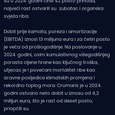
su u 2024. godini činili 42 posto prihoda,
najveći rast ostvarili su zubatac i organska
svježa riba.
Dobit prije kamata, poreza i amortizacije
(EBITDA) iznosi 13 milijuna eura i za četiri posto
je veća od prošlogodišnje. Na poslovanje u
2024. godini, osim kumulativnog višegodišnjeg
porasta cijene hrane kao ključnog troška,
utjecao je i povećani mortalitet ribe kao
izravne posljedice klimatskih promjena i
rekordno toplog mora. Cromaris je u 2024.
godini ostvario neto dobit u iznosu od 4,2
milijun eura, što je rast od deset posto,
priopćili su.