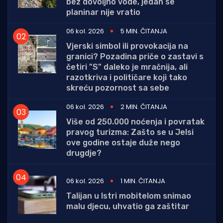
bez dovoljno vode, jedan se
planinar nije vratio
06 kol. 2026
5 MIN. ČITANJA
Vjerski simbol ili provokacija na
granici? Pozadina priče o zastavi s
četiri "S" daleko je mračnija, ali
razotkriva i političare koji tako
skreću pozornost sa sebe
06 kol. 2026
2 MIN. ČITANJA
Više od 250.000 noćenja i povratak
pravog turizma: Zašto se u Jelsi
ove godine ostaje duže nego
drugdje?
06 kol. 2026
1 MIN. ČITANJA
Talijan u Istri mobitelom snimao
malu djecu, uhvatio ga zaštitar