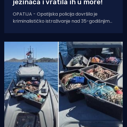
ježinaca i vratila ih u more!
OPATIJA - Opatijska policija dovršila je
kriminalističko istraživanje nad 35-godišnjim
hrvatskim državljaninom koji je uhvaćen u
pokušaju krijumčarenja više od