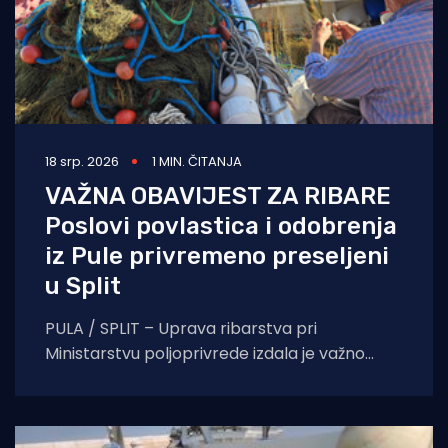
18 srp. 2026
1 MIN. ČITANJA
VAŽNA OBAVIJEST ZA RIBARE
Poslovi povlastica i odobrenja
iz Pule privremeno preseljeni
u Split
PULA / SPLIT – Uprava ribarstva pri
Ministarstvu poljoprivrede izdala je važno
priopćenje za sve vlasnike plovila i ribare s
područja Istre.