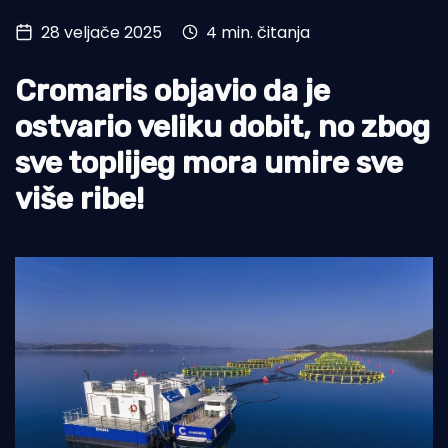
28 veljače 2025
4 min. čitanja
Turizam i nautika
Pomorstvo
Cromaris objavio da je
Ribolov
ostvario veliku dobit, no zbog
sve toplijeg mora umire sve
Ekologija
više ribe!
Tradicija i kultura