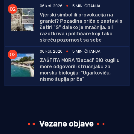
06 kol. 2026
5 MIN. ČITANJA
Vjerski simbol ili provokacija na
granici? Pozadina priče o zastavi s
četiri "S" daleko je mračnija, ali
razotkriva i političare koji tako
skreću pozornost sa sebe
06 kol. 2026
5 MIN. ČITANJA
ZAŠTITA MORA 'Bacači' BIO kugli u
more odgovorili stručnjaku za
morsku biologiju: "Ugarkoviću,
nismo šuplja priča"
Vezane objave