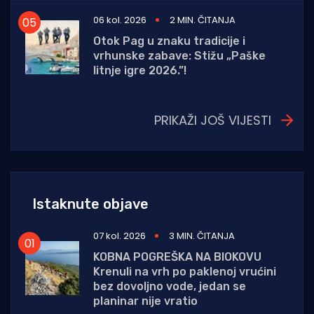
06 kol. 2026
2 MIN. ČITANJA
Otok Pag u znaku tradicije i
vrhunske zabave: Stižu „Paške
litnje igre 2026.”!
PRIKAŽI JOŠ VIJESTI
Istaknute objave
07 kol. 2026
3 MIN. ČITANJA
KOBNA POGREŠKA NA BIOKOVU
Krenuli na vrh po paklenoj vrućini
bez dovoljno vode, jedan se
planinar nije vratio