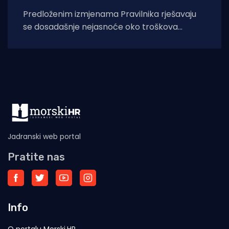
Predloženim izmjenama Pravilnika rješavaju
se dosadašnje nejasnoće oko troškova
zbrinjavanja otpadnog ribolovnog alata i
nusproizvoda nakon počinjenih prekršaja.
Uskoro stupaju
Jadranski web portal
Pratite nas
Info
O portalu Morski.HR