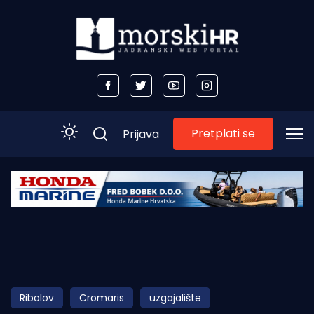
Pretplati se
Prijava
Početna
Morski plus
Morski TV
Obala
Ribolov
Cromaris
uzgajalište
Otoci