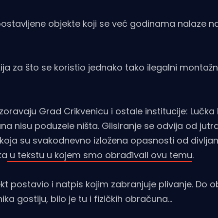
ostavljene objekte koji se već godinama nalaze n
ija za što se koristio jednako tako ilegalni montažni
avaju Grad Crikvenicu i ostale institucije: Lučka 
a nisu poduzele ništa. Glisiranje se odvija od jutr
 koja su svakodnevno izložena opasnosti od divljan
ka
u tekstu u kojem smo obrađivali ovu temu
.
kt postavio i natpis kojim zabranjuje plivanje. Do o
gostiju, bilo je tu i fizičkih obračuna...