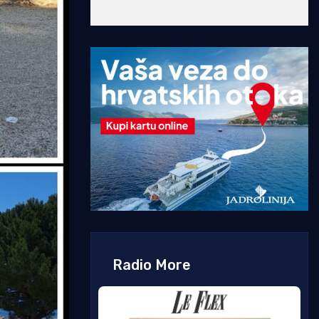
Radio More