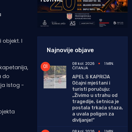
a
 objekt. I
Najnovije objave
08 kol. 2026
1 MIN.
kapetanija,
ČITANJA
a do
APEL S KAPRIJA
Očajni mještani i
ja istog -
turisti poručuju:
„Živimo u strahu od
tragedije, šetnica je
postala trkaća staza,
bjekta
a uvala poligon za
divljanje!“
08 kol. 2026
1 MIN.