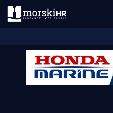
Početna
Morski plus
Morski TV
Obala
Otoci
Turizam i nautika