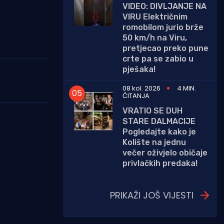
VIDEO: DIVLJANJE NA
VIRU Električnim
romobilom jurio brže
50 km/h na Viru,
pretjecao preko pune
crte pa se zabio u
pješaka!
08 kol. 2026
4 MIN.
ČITANJA
VRATIO SE DUH
STARE DALMACIJE
Pogledajte kako je
Kolište na jednu
večer oživjelo običaje
privlačkih predaka!
PRIKAŽI JOŠ VIJESTI