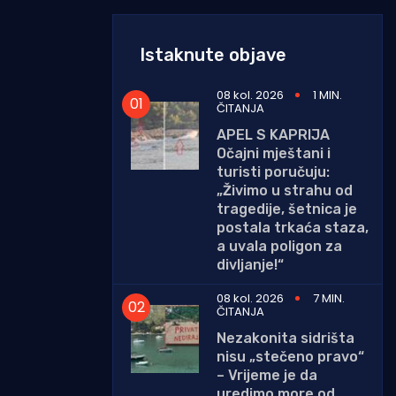
Istaknute objave
08 kol. 2026
1 MIN.
ČITANJA
APEL S KAPRIJA
Očajni mještani i
turisti poručuju:
„Živimo u strahu od
tragedije, šetnica je
postala trkaća staza,
a uvala poligon za
divljanje!“
08 kol. 2026
7 MIN.
ČITANJA
Nezakonita sidrišta
nisu „stečeno pravo“
– Vrijeme je da
uredimo more od