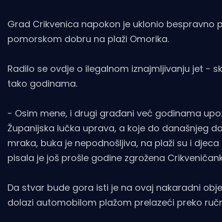
Grad Crikvenica napokon je uklonio bespravno p
pomorskom dobru na plaži Omorika.
Radilo se ovdje o ilegalnom iznajmljivanju jet - sk
tako godinama.
- Osim mene, i drugi građani već godinama upozor
Županijska lučka uprava, a koje do današnjeg dan
mraka, buka je nepodnošljiva, na plaži su i djeca
pisala je još prošle godine zgrožena Crikveničan
Da stvar bude gora isti je na ovaj nakaradni obje
dolazi automobilom plažom prelazeći preko ručnika 