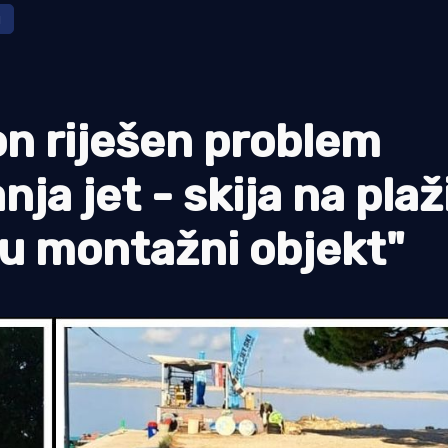
a
 riješen problem
nja jet - skija na plaž
mu montažni objekt"