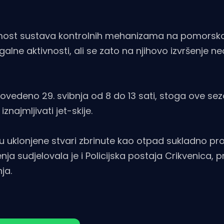
 tromost sustava kontrolnih mehanizama na pomors
galne aktivnosti, ali se zato na njihovo izvršenje 
 provedeno 29. svibnja od 8 do 13 sati, stoga ove se
najmljivati jet-skije.
su uklonjene stvari zbrinute kao otpad sukladno pr
 sudjelovala je i Policijska postaja Crikvenica, p
ja.