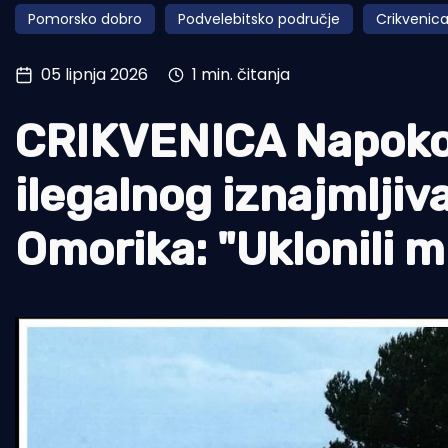
Pomorsko dobro
Podvelebitsko područje
Crikvenic
Pomorstvo
Ribolov
05 lipnja 2026
1 min. čitanja
Ekologija
CRIKVENICA Napokon
Tradicija i kultura
ilegalnog iznajmljiva
Omorika: "Uklonili 