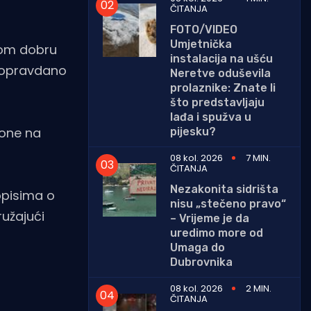
ČITANJA
FOTO/VIDEO
Umjetnička
kom dobru
instalacija na ušću
neopravdano
Neretve oduševila
prolaznike: Znate li
što predstavljaju
lađa i spužva u
zone na
pijesku?
08 kol. 2026
7 MIN.
ČITANJA
Nezakonita sidrišta
opisima o
nisu „stečeno pravo“
ružajući
– Vrijeme je da
uredimo more od
Umaga do
Dubrovnika
08 kol. 2026
2 MIN.
ČITANJA