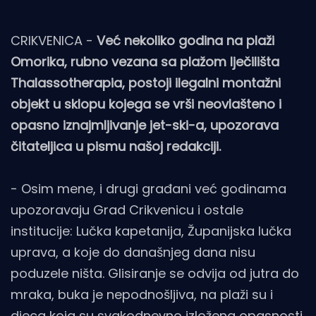
CRIKVENICA -
Već nekoliko godina na plaži
Omorika, rubno vezana sa plažom lječilišta
Thalassotherapia, postoji ilegalni montažni
objekt u sklopu kojega se vrši neovlašteno i
opasno iznajmljivanje jet-ski-a, upozorava
čitateljica u pismu našoj redakciji.
- Osim mene, i drugi građani već godinama
upozoravaju Grad Crikvenicu i ostale
institucije: Lučka kapetanija, Županijska lučka
uprava, a koje do današnjeg dana nisu
poduzele ništa. Glisiranje se odvija od jutra do
mraka, buka je nepodnošljiva, na plaži su i
djeca koja su svakodnevno izložena opasnosti