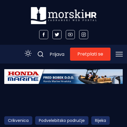
Pretplati se
Prijava
Početna
Morski plus
Morski TV
Obala
Crikvenica
Podvelebitsko područje
Rijeka
Otoci