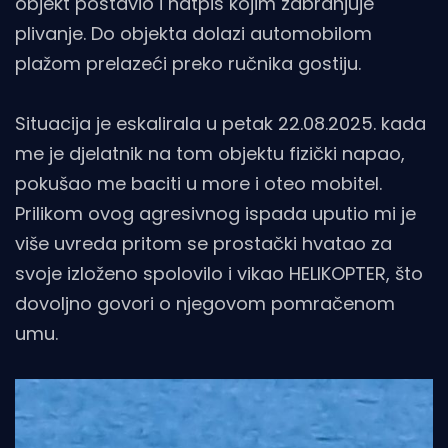
objekt postavio i natpis kojim zabranjuje
plivanje. Do objekta dolazi automobilom
plažom prelazeći preko ručnika gostiju.
Situacija je eskalirala u petak 22.08.2025. kada
me je djelatnik na tom objektu fizički napao,
pokušao me baciti u more i oteo mobitel.
Prilikom ovog agresivnog ispada uputio mi je
više uvreda pritom se prostački hvatao za
svoje izloženo spolovilo i vikao HELIKOPTER, što
dovoljno govori o njegovom pomračenom
umu.