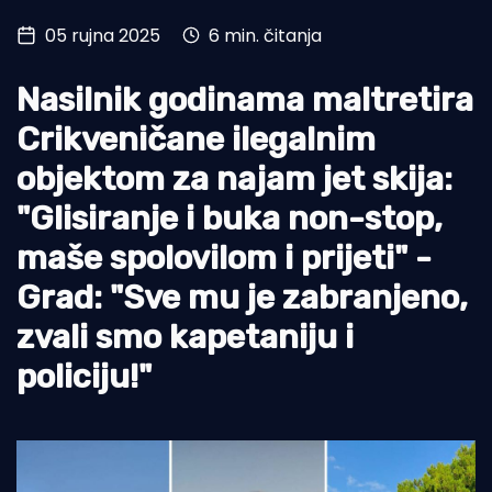
05 rujna 2025
6 min. čitanja
Turizam i nautika
Pomorstvo
Nasilnik godinama maltretira
Ribolov
Crikveničane ilegalnim
objektom za najam jet skija:
Ekologija
"Glisiranje i buka non-stop,
Tradicija i kultura
maše spolovilom i prijeti" -
Grad: "Sve mu je zabranjeno,
zvali smo kapetaniju i
policiju!"