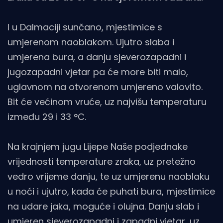
I u Dalmaciji sunčano, mjestimice s
umjerenom naoblakom. Ujutro slaba i
umjerena bura, a danju sjeverozapadni i
jugozapadni vjetar pa će more biti malo,
uglavnom na otvorenom umjereno valovito.
Bit će većinom vruće, uz najvišu temperaturu
između 29 i 33 °C.
Na krajnjem jugu Lijepe Naše podjednake
vrijednosti temperature zraka, uz pretežno
vedro vrijeme danju, te uz umjerenu naoblaku
u noći i ujutro, kada će puhati bura, mjestimice
na udare jaka, moguće i olujna. Danju slab i
umjeren sjeverozapadni i zapadni vjetar, uz