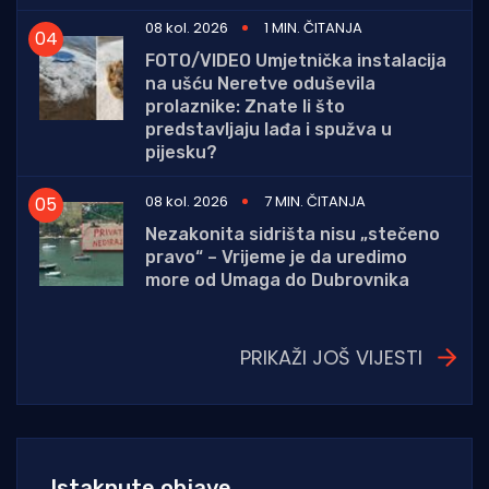
08 kol. 2026
1 MIN. ČITANJA
FOTO/VIDEO Umjetnička instalacija
na ušću Neretve oduševila
prolaznike: Znate li što
predstavljaju lađa i spužva u
pijesku?
08 kol. 2026
7 MIN. ČITANJA
Nezakonita sidrišta nisu „stečeno
pravo“ – Vrijeme je da uredimo
more od Umaga do Dubrovnika
PRIKAŽI JOŠ VIJESTI
Istaknute objave