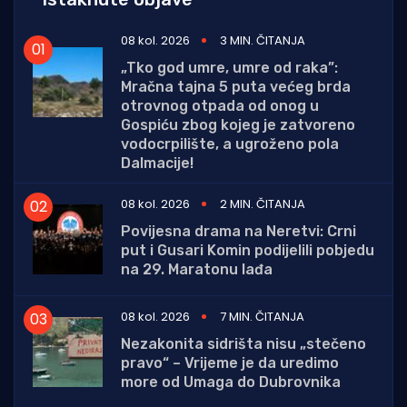
08 kol. 2026
3 MIN. ČITANJA
„Tko god umre, umre od raka”:
Mračna tajna 5 puta većeg brda
otrovnog otpada od onog u
Gospiću zbog kojeg je zatvoreno
vodocrpilište, a ugroženo pola
Dalmacije!
08 kol. 2026
2 MIN. ČITANJA
Povijesna drama na Neretvi: Crni
put i Gusari Komin podijelili pobjedu
na 29. Maratonu lađa
08 kol. 2026
7 MIN. ČITANJA
Nezakonita sidrišta nisu „stečeno
pravo“ – Vrijeme je da uredimo
more od Umaga do Dubrovnika