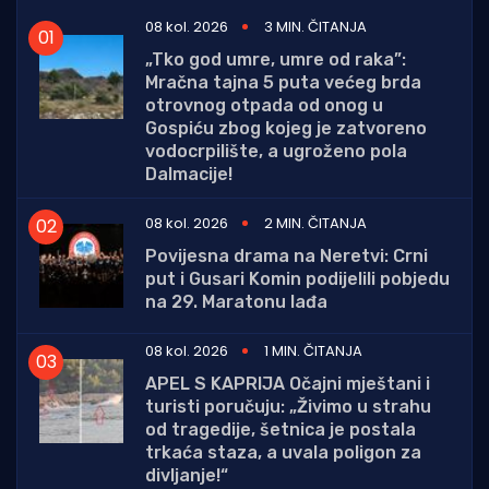
08 kol. 2026
3 MIN. ČITANJA
„Tko god umre, umre od raka”:
Mračna tajna 5 puta većeg brda
otrovnog otpada od onog u
Gospiću zbog kojeg je zatvoreno
vodocrpilište, a ugroženo pola
Dalmacije!
08 kol. 2026
2 MIN. ČITANJA
Povijesna drama na Neretvi: Crni
put i Gusari Komin podijelili pobjedu
na 29. Maratonu lađa
08 kol. 2026
1 MIN. ČITANJA
APEL S KAPRIJA Očajni mještani i
turisti poručuju: „Živimo u strahu
od tragedije, šetnica je postala
trkaća staza, a uvala poligon za
divljanje!“