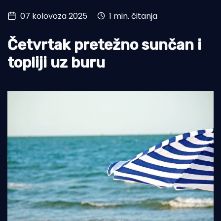
07 kolovoza 2025
1 min. čitanja
Turizam i nautika
Pomorstvo
Četvrtak pretežno sunčan i
Ribolov
topliji uz buru
Ekologija
Tradicija i kultura