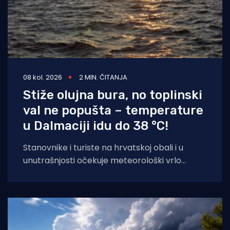
08 kol. 2026
2 MIN. ČITANJA
Stiže olujna bura, no toplinski
val ne popušta – temperature
u Dalmaciji idu do 38 °C!
Stanovnike i turiste na hrvatskoj obali i u
unutrašnjosti očekuje meteorološki vrlo
dinamičan dan. Dok se sjeverni Jadran
priprema za