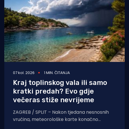
07 kol. 2026
1 MIN. ČITANJA
Kraj toplinskog vala ili samo
kratki predah? Evo gdje
večeras stiže nevrijeme
ZAGREB / SPLIT – Nakon tjedana nesnosnih
vrućina, meteorološke karte konačno
pokazuju znakove nestabilnosti. Pred nama je