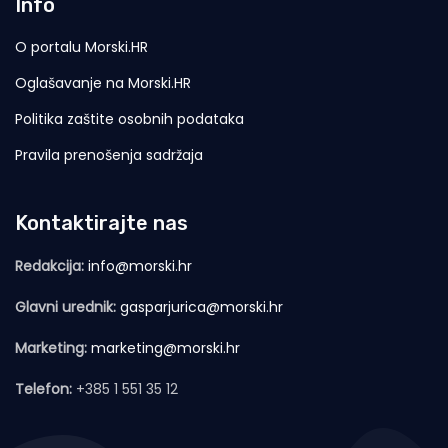
Info
O portalu Morski.HR
Oglašavanje na Morski.HR
Politika zaštite osobnih podataka
Pravila prenošenja sadržaja
Kontaktirajte nas
Redakcija:
info@morski.hr
Glavni urednik:
gasparjurica@morski.hr
Marketing:
marketing@morski.hr
Telefon:
+385 1 551 35 12