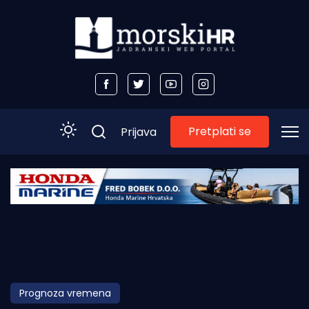
Pretplati se
Prijava
Početna
Morski plus
Morski TV
Obala
Prognoza vremena
Otoci