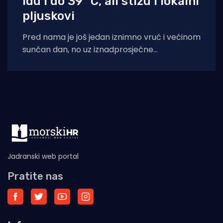
idu i do 39 °C, ali stižu i lokalni
pljuskovi
Pred nama je još jedan iznimno vruć i većinom
sunčan dan, no uz iznadprosječne
temperature stižu i povremene nestabilnosti
u
Jadranski web portal
Pratite nas