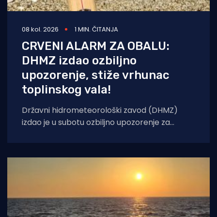
08 kol. 2026
1 MIN. ČITANJA
CRVENI ALARM ZA OBALU:
DHMZ izdao ozbiljno
upozorenje, stiže vrhunac
toplinskog vala!
Državni hidrometeorološki zavod (DHMZ)
izdao je u subotu ozbiljno upozorenje za
nadolazeće dane. Od nedjelje, 9. kolovoza, pa
sve do