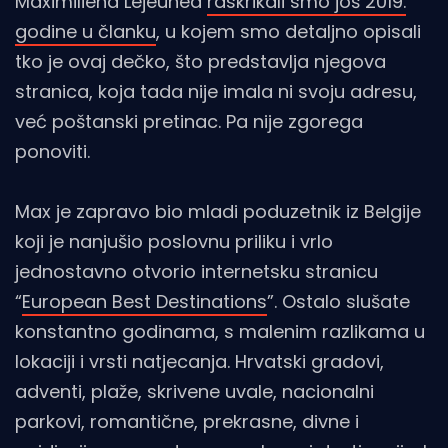
Maximiliena Lejeunea
raskrikali smo još 2019.
godine u članku
, u kojem smo detaljno opisali
tko je ovaj dečko, što predstavlja njegova
stranica, koja tada nije imala ni svoju adresu,
već poštanski pretinac. Pa nije zgorega
ponoviti.
Max je zapravo bio mladi poduzetnik iz Belgije
koji je nanjušio poslovnu priliku i vrlo
jednostavno otvorio internetsku stranicu
“
European Best Destinations
”. Ostalo slušate
konstantno godinama, s malenim razlikama u
lokaciji i vrsti natjecanja. Hrvatski gradovi,
adventi, plaže, skrivene uvale, nacionalni
parkovi, romantične, prekrasne, divne i