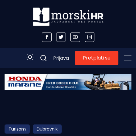
Pretplati se
Prijava
Početna
Morski plus
Morski TV
Obala
Turizam
Dubrovnik
Otoci