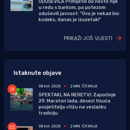
ODUŠEVILA Primijetili da nešto nije
u redu s barkom, pa potezom
oduševili javnost: "Ovo je nekad bio
kodeks, danas je izuzetak!"
PRIKAŽI JOŠ VIJESTI
Istaknute objave
08 kol. 2026
2 MIN. ČITANJA
SPEKTAKL NA NERETVI: Započinje
29. Maraton lađa, deseci tisuća
posjetitelja stižu na veslačku
tradiciju
08 kol. 2026
2 MIN. ČITANJA