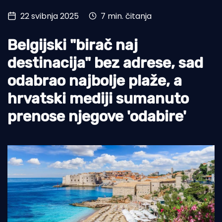
22 svibnja 2025
7 min. čitanja
Turizam i nautika
Pomorstvo
Belgijski "birač naj
Ribolov
destinacija" bez adrese, sad
odabrao najbolje plaže, a
Ekologija
hrvatski mediji sumanuto
Tradicija i kultura
prenose njegove 'odabire'