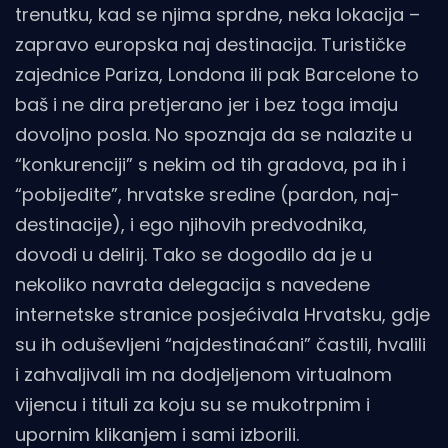
trenutku, kad se njima sprdne, neka lokacija –
zapravo europska naj destinacija. Turističke
zajednice Pariza, Londona ili pak Barcelone to
baš i ne dira pretjerano jer i bez toga imaju
dovoljno posla. No spoznaja da se nalazite u
“konkurenciji” s nekim od tih gradova, pa ih i
“pobijedite”, hrvatske sredine (pardon, naj-
destinacije), i ego njihovih predvodnika,
dovodi u delirij. Tako se dogodilo da je u
nekoliko navrata delegacija s navedene
internetske stranice posjećivala Hrvatsku, gdje
su ih oduševljeni “najdestinaćani” častili, hvalili
i zahvaljivali im na dodjeljenom virtualnom
vijencu i tituli za koju su se mukotrpnim i
upornim klikanjem i sami izborili.