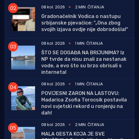
08 kol. 2026
2 MIN. ČITANJA
Gradonačelnik Vodica o nastupu
srbijanske pjevačice: "„Ona zbog
svojih izjava ovdje nije dobrodošla!“
08 kol. 2026
1 MIN. ČITANJA
ŠTO SE DOGAĐA NA BRIJUNIMA? Iz
NP tvrde da nisu znali za nestanak
vode, a evo što su brzo obrisali s
interneta!
08 kol. 2026
1 MIN. ČITANJA
POVIJESNI ZARON NA LASTOVU:
Mađarica Zsofia Torocsik postavila
novi svjetski rekord u ronjenju na
dah!
08 kol. 2026
2 MIN. ČITANJA
MALA GESTA KOJA JE SVE